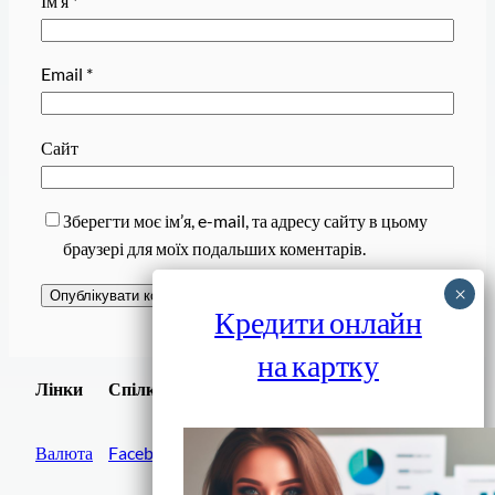
Ім’я
*
Email
*
Сайт
Зберегти моє ім’я, e-mail, та адресу сайту в цьому
браузері для моїх подальших коментарів.
Кредити онлайн
на картку
Завантажити
Лінки
Спілки
Android додаток
Валюта
Facebook