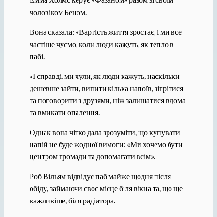
чоловіком Беном.
Вона сказала: «Вартість життя зростає, і ми все
частіше чуємо, коли люди кажуть, як тепло в
пабі.
«І справді, ми чули, як люди кажуть, наскільки
дешевше зайти, випити кілька напоїв, зігрітися
та поговорити з друзями, ніж залишатися вдома
та вмикати опалення.
Однак вона чітко дала зрозуміти, що купувати
напій не буде жодної вимоги: «Ми хочемо бути
центром громади та допомагати всім».
Роб Вільям відвідує паб майже щодня після
обіду, займаючи своє місце біля вікна та, що ще
важливіше, біля радіатора.