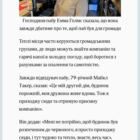
Господиня пабу Емма Голмс сказала, що вона
завжди дбатиме про те, щоб паб був для громади
Теплі місця часто керуються громадськими
групами, де люди можуть знайти компанію та
гарячі напої в холодну погоду, щоб боротися з
рахунками за опалення та самотністю.
Завжди відвідувач пабу, 79-річний Майкл
Такер, сказав: «Це мій другий дім, будинок
порожній, моя дружина живе вдома. Тож я
приходжу сюди та отримую приємну
компанію».
Він додав: «Мені не потрібно, щоб будинок був
розпеченим до червоного, я просто приходжу
сюди, і тут чудово та тепло, знаєте, весь час».