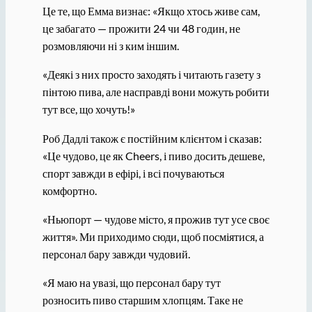
Це те, що Емма визнає: «Якщо хтось живе сам,
це забагато — прожити 24 чи 48 годин, не
розмовляючи ні з ким іншим.
«Деякі з них просто заходять і читають газету з
пінтою пива, але насправді вони можуть робити
тут все, що хочуть!»
Роб Дадлі також є постійним клієнтом і сказав:
«Це чудово, це як Cheers, і пиво досить дешеве,
спорт завжди в ефірі, і всі почуваються
комфортно.
«Ньюпорт — чудове місто, я прожив тут усе своє
життя». Ми приходимо сюди, щоб посміятися, а
персонал бару завжди чудовий.
«Я маю на увазі, що персонал бару тут
розносить пиво старшим хлопцям. Таке не