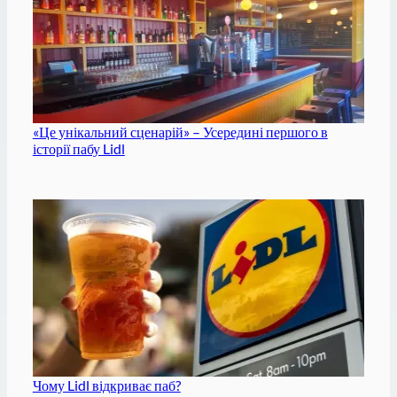
«Це унікальний сценарій» – Усередині першого в
історії пабу Lidl
Чому Lidl відкриває паб?