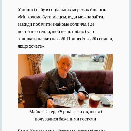
У дописі пабу в соціальних мережах йшлося:
«Ми хочемо бути місцем, куди можна зайти,
завжди побачити знайоме обличчя, і де
достатньо тепло, щоб не потрібно було
залишати пальто на собі. Принесіть собі сендвіч,
якщо хочете».
Майкл Такер, 79 років, сказав, що всі
почувалися бажаними гостями
Емма Холмс керує «Фазаном» разом зі своїм