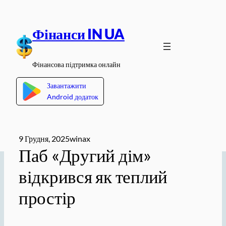
Перейти
до
Фінанси IN UA
вмісту
Фінансова підтримка онлайн
Завантажити
Android додаток
9 Грудня, 2025
winax
Паб «Другий дім»
відкрився як теплий
простір