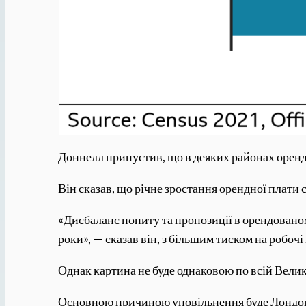
Доннелл припустив, що в деяких районах орендн
Він сказав, що річне зростання орендної плати 
«Дисбаланс попиту та пропозиції в орендованому
роки», — сказав він, з більшим тиском на робоч
Однак картина не буде однаковою по всій Велик
Основною причиною уповільнення буде Лондон, 