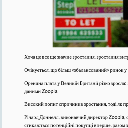
Хоча це все ще значне зростання, зростання ви
Очікується, що більш «збалансований» ринок у
Орендна плата у Великій Британії різко зросла: 
даними Zoopla.
Високий попит спричинив зростання, тоді як пр
Річард Доннелл, виконавчий директор Zoopla, ск
стикаються потенційні покупці вперше, разом з