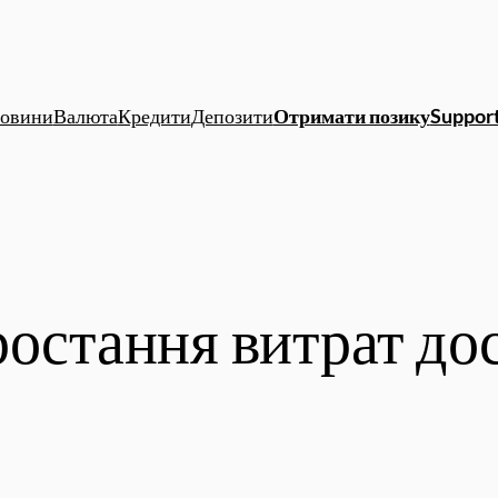
овини
Валюта
Кредити
Депозити
Отримати позику
Support
остання витрат дос