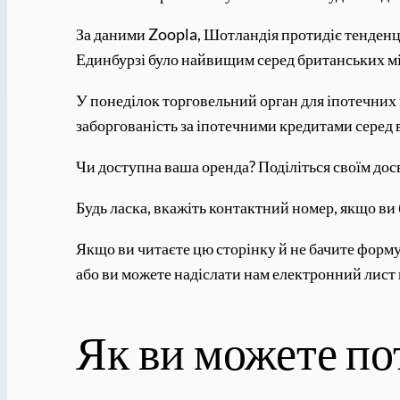
За даними Zoopla, Шотландія протидіє тенденці
Единбурзі було найвищим серед британських міст
У понеділок торговельний орган для іпотечних 
заборгованість за іпотечними кредитами серед 
Чи доступна ваша оренда? Поділіться своїм до
Будь ласка, вкажіть контактний номер, якщо в
Якщо ви читаєте цю сторінку й не бачите форму
або ви можете надіслати нам електронний лист н
Як ви можете по