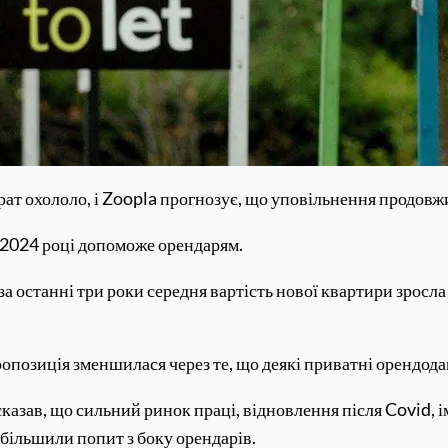
трат охололо, і Zoopla прогнозує, що уповільнення продовж
 2024 році допоможе орендарям.
за останні три роки середня вартість нової квартири зросла 
опозиція зменшилася через те, що деякі приватні орендода
азав, що сильний ринок праці, відновлення після Covid, ім
більшили попит з боку орендарів.