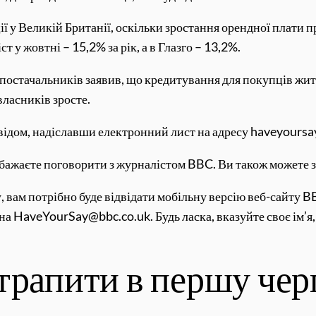
ї у Великій Британії, оскільки зростання орендної плати п
 у жовтні – 15,2% за рік, а в Глазго – 13,2%.
постачальників заявив, що кредитування для покупців жит
власників зросте.
свідом, надіславши електронний лист на адресу haveyours
и бажаєте поговорити з журналістом BBC. Ви також можете 
, вам потрібно буде відвідати мобільну версію веб-сайту B
а HaveYourSay@bbc.co.uk. Будь ласка, вказуйте своє ім’я, в
трапити в першу чер