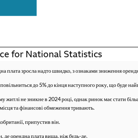
а плата зросла надто швидко, з ознаками зниження орендн
сповільниться до 5% до кінця наступного року, що буде най
 житлі не зникне в 2024 році, однак ринок має стати більш
і місця та фінансові обмеження тривають.
обританії, припустив він.
де орендна плата вища, ніж будь-де.