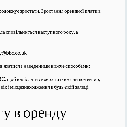
родовжує зростати. Зростання орендної плати в
ла сповільниться наступного року, а
ay@bbc.co.uk.
зв’язатися з наведеними нижче способами:
BC, щоб надіслати своє запитання чи коментар,
ік і місцезнаходження в будь-якій заявці.
гу в оренду