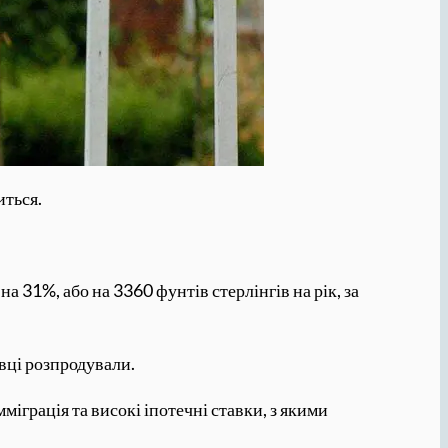
иться.
на 31%, або на 3360 фунтів стерлінгів на рік, за
вці розпродували.
міграція та високі іпотечні ставки, з якими