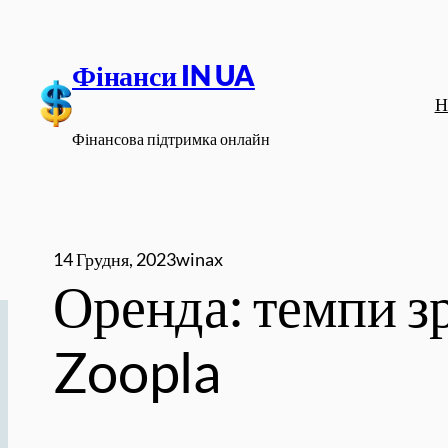
Перейти
до
Фінанси IN UA
вмісту
Н
Фінансова підтримка онлайн
14 Грудня, 2023
winax
Оренда: темпи зр
Zoopla