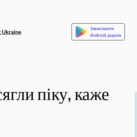
Завантажити
 Ukraine
Android додаток
ягли піку, каже