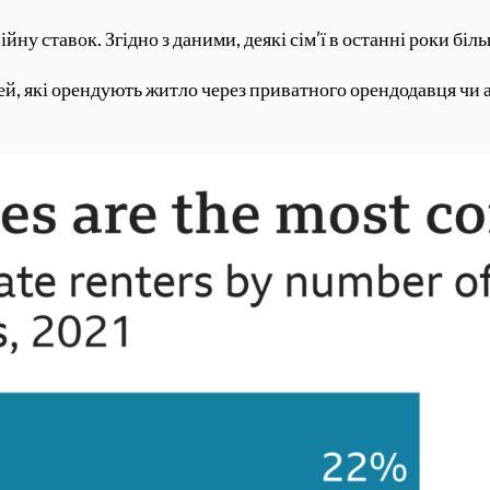
йну ставок. Згідно з даними, деякі сім’ї в останні роки бі
дей, які орендують житло через приватного орендодавця чи 