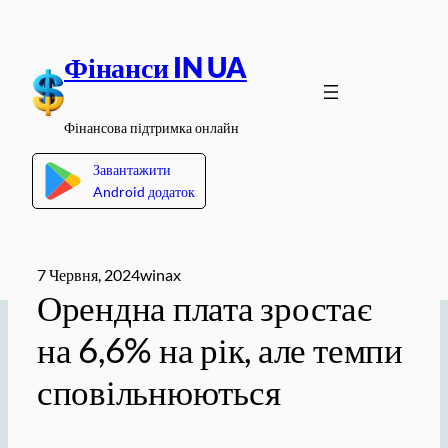
Перейти
до
Фінанси IN UA
вмісту
Фінансова підтримка онлайн
Завантажити
Android додаток
7 Червня, 2024
winax
Орендна плата зростає
на 6,6% на рік, але темпи
сповільнюються