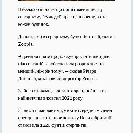
Незважаючи на те, що попит зменшився, у
середньому 15 людей прагнули орендувати
кожен будинок.
До пандемії в середньому було шість осіб, сказав
Zoopla.
«Орендна плата продовжує зростати швидше,
ніж середній заробіток, хоча розрив значно
менший, ніж рік тому», — сказав Річард
Доннелл, виконавчий директор Zoopla.
За його словами, зростання орендної плати є
найнижчим з жовтня 2021 року.
Згідно з цими даними, у квітні середня місячна
орендна плата за нове житло у Великобританії
становила 1226 фунтів стерлінгів.