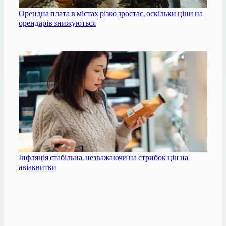
Орендна плата в містах різко зростає, оскільки ціни на
орендарів знижуються
Інфляція стабільна, незважаючи на стрибок цін на
авіаквитки