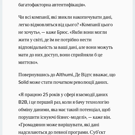
багатофакторна автентифікація».
Чи всі компанії, які звикли накопичувати дані,
легко відмовляться від цього? «Компанії цього
не хочуть», — каже Брюс. «Якби вони могли
жити у світі, де їм не потрібно нести
відповідальність за ваші дані, але вони можуть
мати до них доступ, вони сприйняли б це
миттєво».
Повернувшись до Althumi, Де Відтс вважає, що
Solid може стати початком революції даних.
«Я працюю 25 років у сфері взаємодії даних
B2B, і це перший раз, коли я бачу технологію
обміну даними, яка має такий потенціал, щоб
порушити існуючі бізнес-моделі», — каже він.
«Громадянин може вирішувати, які дані
надсилаються до певної програми. Суб’єкт