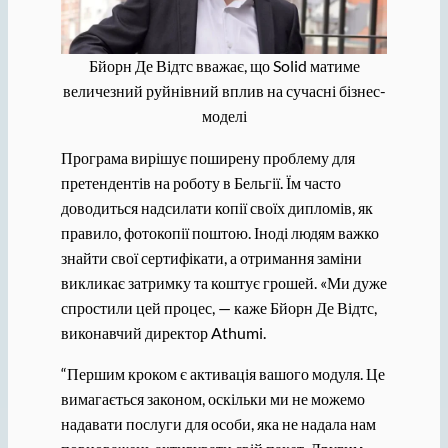
Бйорн Де Відтс вважає, що Solid матиме
величезний руйнівний вплив на сучасні бізнес-
моделі
Програма вирішує поширену проблему для
претендентів на роботу в Бельгії. Їм часто
доводиться надсилати копії своїх дипломів, як
правило, фотокопії поштою. Іноді людям важко
знайти свої сертифікати, а отримання заміни
викликає затримку та коштує грошей. «Ми дуже
спростили цей процес, — каже Бйорн Де Відтс,
виконавчий директор Athumi.
“Першим кроком є ​​активація вашого модуля. Це
вимагається законом, оскільки ми не можемо
надавати послуги для особи, яка не надала нам