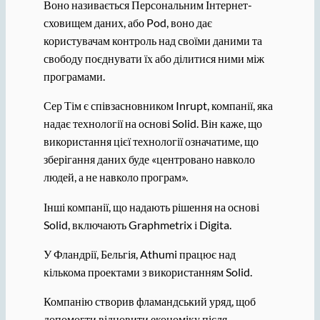
Воно називається Персональним Інтернет-
сховищем даних, або Pod, воно дає
користувачам контроль над своїми даними та
свободу поєднувати їх або ділитися ними між
програмами.
Сер Тім є співзасновником Inrupt, компанії, яка
надає технології на основі Solid. Він каже, що
використання цієї технології означатиме, що
зберігання даних буде «центровано навколо
людей, а не навколо програм».
Інші компанії, що надають рішення на основі
Solid, включають Graphmetrix і Digita.
У Фландрії, Бельгія, Athumi працює над
кількома проектами з використанням Solid.
Компанію створив фламандський уряд, щоб
допомогти відновити економіку після