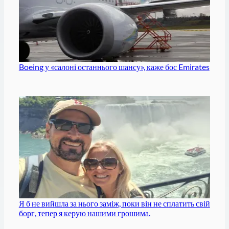
Boeing у «салоні останнього шансу», каже бос Emirates
Я б не вийшла за нього заміж, поки він не сплатить свій
борг, тепер я керую нашими грошима.