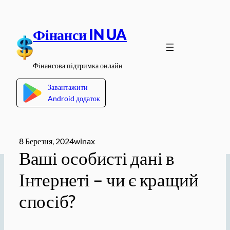
Перейти
до
Фінанси IN UA
вмісту
Фінансова підтримка онлайн
Завантажити
Android додаток
8 Березня, 2024
winax
Ваші особисті дані в
Інтернеті – чи є кращий
спосіб?