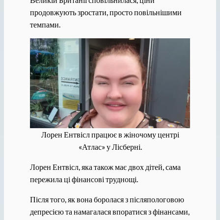
продовжують зростати, просто повільнішими
темпами.
Лорен Ентвісл працює в жіночому центрі
«Атлас» у Лісберні.
Лорен Ентвісл, яка також має двох дітей, сама
пережила ці фінансові труднощі.
Після того, як вона боролася з післяпологовою
депресією та намагалася впоратися з фінансами,