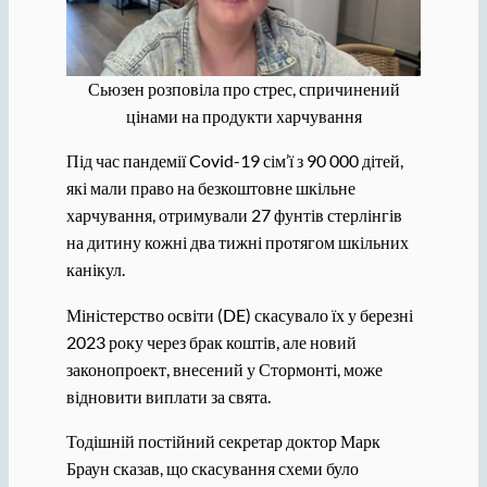
Сьюзен розповіла про стрес, спричинений
цінами на продукти харчування
Під час пандемії Covid-19 сім’ї з 90 000 дітей,
які мали право на безкоштовне шкільне
харчування, отримували 27 фунтів стерлінгів
на дитину кожні два тижні протягом шкільних
канікул.
Міністерство освіти (DE) скасувало їх у березні
2023 року через брак коштів, але новий
законопроект, внесений у Стормонті, може
відновити виплати за свята.
Тодішній постійний секретар доктор Марк
Браун сказав, що скасування схеми було