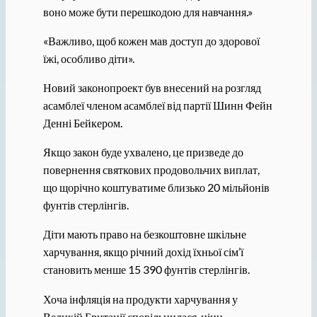
воно може бути перешкодою для навчання.»
«Важливо, щоб кожен мав доступ до здорової
їжі, особливо діти».
Новий законопроект був внесений на розгляд
асамблеї членом асамблеї від партії Шинн Фейн
Денні Бейкером.
Якщо закон буде ухвалено, це призведе до
повернення святкових продовольчих виплат,
що щорічно коштуватиме близько 20 мільйонів
фунтів стерлінгів.
Діти мають право на безкоштовне шкільне
харчування, якщо річний дохід їхньої сім’ї
становить менше 15 390 фунтів стерлінгів.
Хоча інфляція на продукти харчування у
Великій Британії сповільнилася, ціни