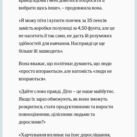
вибрати щось інше», – продовжила вона.
«Я можу піти і купити пончик за 35 пенсів
замість коробки полуниці за 4,50 фунта, але це
не наситить її так само, не дасть їй розумових
здібностей для навчання. Насправді це ще
більше їй зашкодить».
Вона вважає, що політики думають, що люди
«просто впораються», але натомість «люди не
впораються».
«Дайте слово правді. Діти – це наше майбутнє.
Якщо їх зараз обмежують, як вони зможуть
розкритися, стати продуктивними та вирости
повноцінними, цілісними людьми та
дорослими?»
«Харчування впливає на їхнє дорослішання,