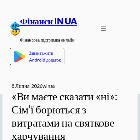
Перейти
до
Фінанси IN UA
вмісту
Фінансова підтримка онлайн
Завантажити
Android додаток
8 Липня, 2026
winax
«Ви маєте сказати «ні»:
Сім’ї борються з
витратами на святкове
харчування