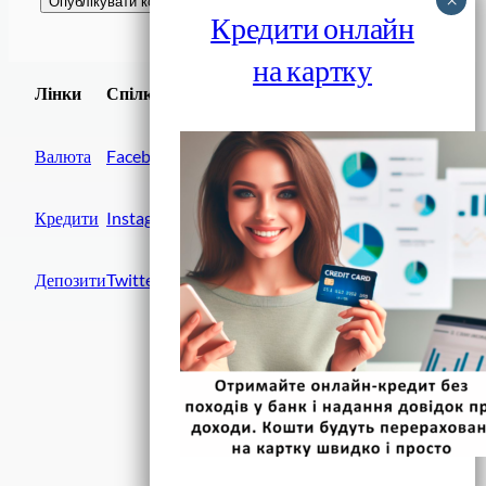
Кредити онлайн
на картку
Завантажити
Лінки
Спілки
Android додаток
Валюта
Facebook
Кредити
Instagram
Депозити
Twitter
Фінанси IN UA
вулиця Хрещатик, 14
Київ, 01001
Україна