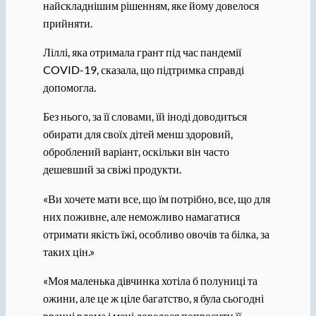
найскладнішим рішенням, яке йому довелося
прийняти.
Ліллі, яка отримала грант під час пандемії
COVID-19, сказала, що підтримка справді
допомогла.
Без нього, за її словами, їй іноді доводиться
обирати для своїх дітей менш здоровий,
оброблений варіант, оскільки він часто
дешевший за свіжі продукти.
«Ви хочете мати все, що їм потрібно, все, що для
них поживне, але неможливо намагатися
отримати якість їжі, особливо овочів та білка, за
таких цін.»
«Моя маленька дівчинка хотіла б полуниці та
ожини, але це ж ціле багатство, я була сьогодні
вранці вдома і мені довелося попросити її