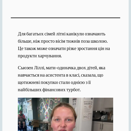
Для багатьох сімей літні канікули означають
більше, ніж просто вісім тижнів поза школою.
Це також може означати різке зростання цін на
продукти харчування.
Сьюзен Ліллі, мати-одиначка двох дітей, яка
навчається на асистента в класі, сказала, що
щотижневі покупки стали однією з її
найбільших фінансових турбот.