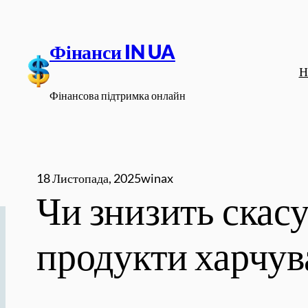
Перейти
до
Фінанси IN UA
вмісту
Н
Фінансова підтримка онлайн
18 Листопада, 2025
winax
Чи знизить скас
продукти харчув