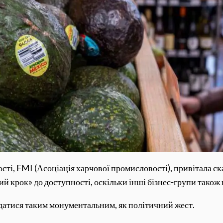
сті, FMI (Асоціація харчової промисловості), привітала с
ний крок» до доступності, оскільки інші бізнес-групи також
датися таким монументальним, як політичний жест.