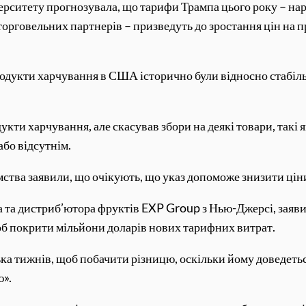
рситету прогнозувала, що тарифи Трампа цього року – нара
 торговельних партнерів – призведуть до зростання цін на 
родукти харчування в США історично були відносно стабіл
кти харчування, але скасував збори на деякі товари, такі як
бо відсутнім.
мства заявили, що очікують, що указ допоможе знизити ціни
а та дистриб’ютора фруктів EXP Group з Нью-Джерсі, заяви
щоб покрити мільйони доларів нових тарифних витрат.
а тижнів, щоб побачити різницю, оскільки йому доведеться 
ю».