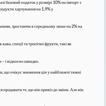
зі базовий податок у розмірі 10% на імпорт з
продукти харчування на 1,9% у
ьними, зростаючи в середньому лише на 2% на
 кава, спеції та тропічні фрукти, такі як
 – і відносно швидко.
в, що очікує зниження цін у найближчі тижні
продавати те, що він привіз до зміни. Але він