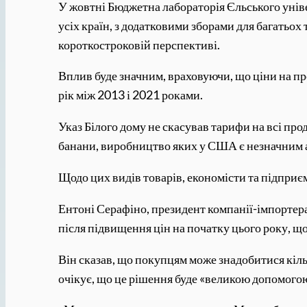
У жовтні Бюджетна лабораторія Єльського уніве
усіх країн, з додатковими зборами для багатьох
короткостроковій перспективі.
Вплив буде значним, враховуючи, що ціни на п
рік між 2013 і 2021 роками.
Указ Білого дому не скасував тарифи на всі проду
банани, виробництво яких у США є незначним а
Щодо цих видів товарів, економісти та підприє
Ентоні Серафіно, президент компанії-імпортер
після підвищення цін на початку цього року, 
Він сказав, що покупцям може знадобитися кільк
очікує, що це рішення буде «великою допомого