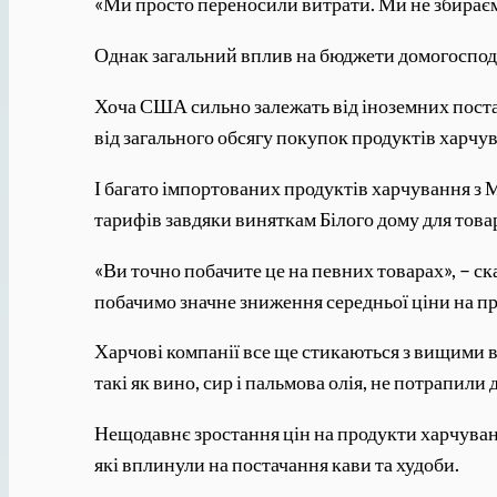
«Ми просто переносили витрати. Ми не збираєм
Однак загальний вплив на бюджети домогоспода
Хоча США сильно залежать від іноземних поста
від загального обсягу покупок продуктів харчу
І багато імпортованих продуктів харчування з
тарифів завдяки виняткам Білого дому для тов
«Ви точно побачите це на певних товарах», – с
побачимо значне зниження середньої ціни на п
Харчові компанії все ще стикаються з вищими в
такі як вино, сир і пальмова олія, не потрапили 
Нещодавнє зростання цін на продукти харчування
які вплинули на постачання кави та худоби.