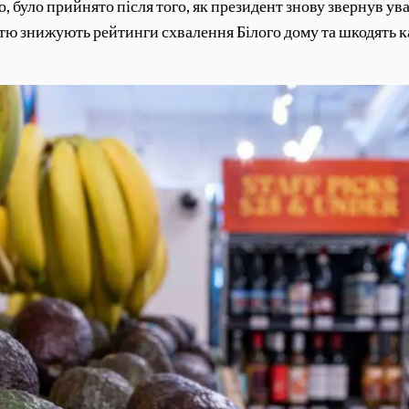
о, було прийнято після того, як президент знову звернув ува
тю знижують рейтинги схвалення Білого дому та шкодять ка