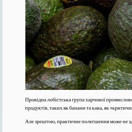
Провідна лобістська група харчової промислово
продуктів, таких як банани та кава, як «критич
Але зрештою, практичне полегшення може не з