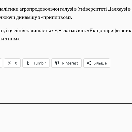
літики агропродовольчої галузі в Університеті Далхаузі в 
внюючи динаміку з «припливом».
і, і ця лінія залишається», – сказав він. «Якщо тарифи зни
и з ним».
X
Tumblr
Pinterest
Більше