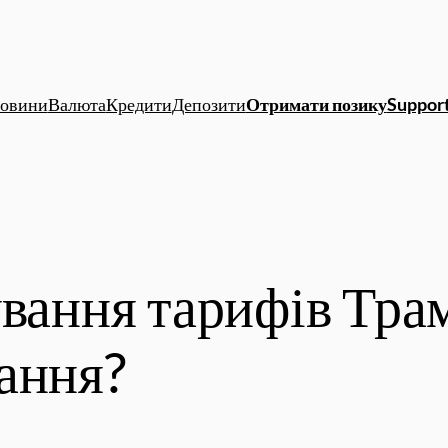
овини
Валюта
Кредити
Депозити
Отримати позику
Support
ування тарифів Тра
ання?