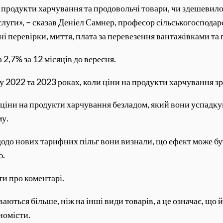
продукти харчування та продовольчі товари, чи здешевило б
ослуги», – сказав Деніел Самнер, професор сільськогоспода
нні перевірки, миття, плата за перевезення вантажівками т
 2,7% за 12 місяців до вересня.
у 2022 та 2023 роках, коли ціни на продукти харчування з
 ціни на продукти харчування безладом, який вони успадкув
му.
одо нових тарифних пільг вони визнали, що ефект може б
ю.
ти про коментарі.
аються більше, ніж на інші види товарів, а це означає, що
номісти.