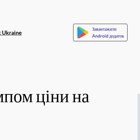
Завантажити
 Ukraine
Android додаток
мпом ціни на