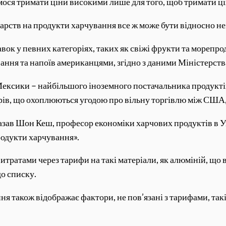
ося тримати ціни високими лише для того, щоб тримати цін
рств на продукти харчування все ж може бути відносно н
вок у певних категоріях, таких як свіжі фрукти та морепр
вання та напоїв американцями, згідно з даними Міністерст
 Мексики – найбільшого іноземного постачальника продукті
арів, що охоплюються угодою про вільну торгівлю між СШ
казав Шон Кеш, професор економіки харчових продуктів в У
родукти харчування».
итратами через тарифи на такі матеріали, як алюміній, що
до списку.
 також відображає фактори, не пов’язані з тарифами, такі