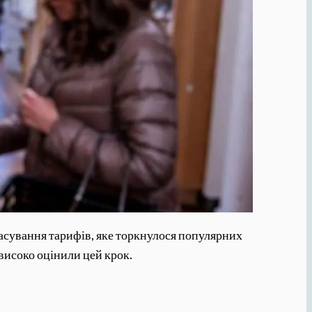
касування тарифів, яке торкнулося популярних
 високо оцінили цей крок.