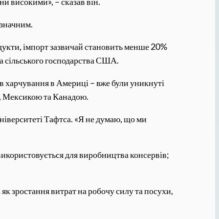
и високими», – сказав він.
езначним.
одукти, імпорт зазвичай становить менше 20%
ва сільського господарства США.
в харчування в Америці – вже були уникнуті
А, Мексикою та Канадою.
ніверситеті Тафтса. «Я не думаю, що ми
 використовується для виробництва консервів;
 як зростання витрат на робочу силу та посухи,