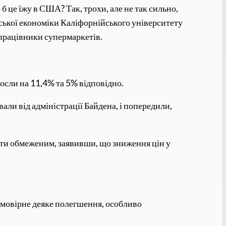
 це їжу в США? Так, трохи, але не так сильно,
рської економіки Каліфорнійського університету
а працівники супермаркетів.
росли на 11,4% та 5% відповідно.
али від адміністрації Байдена, і попередили,
ути обмеженим, заявивши, що зниження цін у
 ймовірне деяке полегшення, особливо