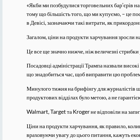
«Якби ми позбудулися торговельних бар’єрів на 
тому що більшість того, що ми купуємо, – це п
в Девісі, зазначаючи такі витрати, як прикордо
Загалом, ціни на продукти харчування зросли на
Це все ще значно нижче, ніж величезні стрибки 
Посадовці адміністрації Трампа назвали високі
що знадобиться час, щоб виправити цю пробле
Минулого тижня на брифінгу для журналістів щ
продуктових відділах було метою, а не гарантіє
Walmart, Target та Kroger не відповіли на запи
Ціни на продукти харчування, як правило, колив
враховуючи увагу до цього питання, кажуть еко