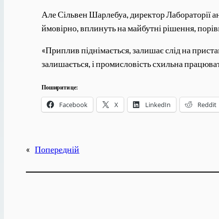
Але Сільвен Шарлебуа, директор Лабораторії ана
ймовірно, вплинуть на майбутні рішення, порі
«Приплив піднімається, залишає слід на пристан
залишається, і промисловість схильна працюват
Поширити це:
Facebook
X
LinkedIn
Reddit
«
Попередній