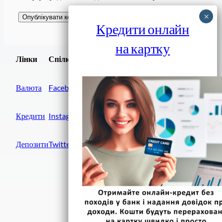
Кредити онлайн
на картку
Завантажити
Лінки
Спілки
Android додаток
Валюта
Facebook
Кредити
Instagram
Депозити
Twitter
Фінанси IN UA
вулиця Хрещатик, 14
Київ, 01001
Україна