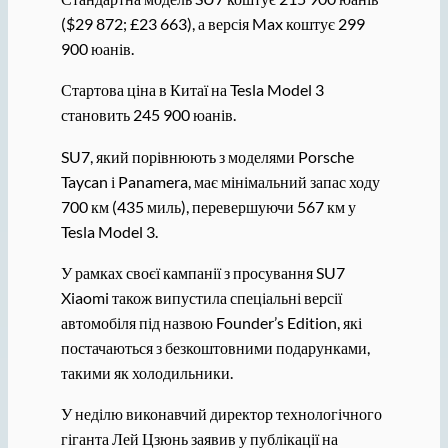
($29 872; £23 663), а версія Max коштує 299
900 юанів.
Стартова ціна в Китаї на Tesla Model 3
становить 245 900 юанів.
SU7, який порівнюють з моделями Porsche
Taycan і Panamera, має мінімальний запас ходу
700 км (435 миль), перевершуючи 567 км у
Tesla Model 3.
У рамках своєї кампанії з просування SU7
Xiaomi також випустила спеціальні версії
автомобіля під назвою Founder’s Edition, які
постачаються з безкоштовними подарунками,
такими як холодильники.
У неділю виконавчий директор технологічного
гіганта Лей Цзюнь заявив у публікації на