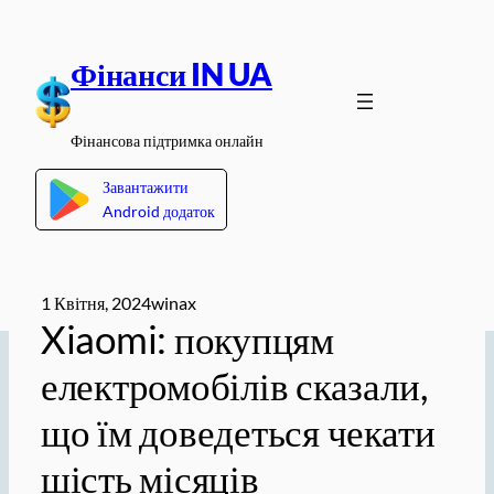
Перейти
до
Фінанси IN UA
вмісту
Фінансова підтримка онлайн
Завантажити
Android додаток
1 Квітня, 2024
winax
Xiaomi: покупцям
електромобілів сказали,
що їм доведеться чекати
шість місяців