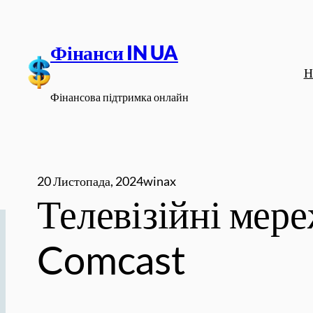
Перейти
до
Фінанси IN UA
вмісту
Н
Фінансова підтримка онлайн
20 Листопада, 2024
winax
Телевізійні мер
Comcast