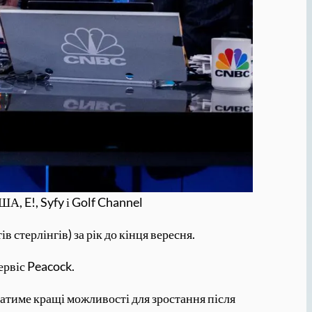
А, E!, Syfy і Golf Channel
 стерлінгів) за рік до кінця вересня.
ервіс Peacock.
атиме кращі можливості для зростання після