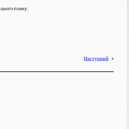
 цього плану.
Наступний
»