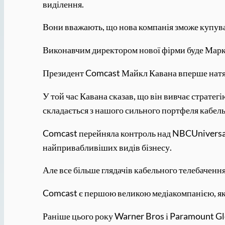
виділення.
Вони вважають, що нова компанія зможе купува
Виконавчим директором нової фірми буде Марк
Президент Comcast Майкл Кавана вперше натякн
У той час Кавана сказав, що він вивчає стратег
складається з нашого сильного портфеля кабел
Comcast перейняла контроль над NBCUniversal 
найпривабливіших видів бізнесу.
Але все більше глядачів кабельного телебаченн
Comcast є першою великою медіакомпанією, як
Раніше цього року Warner Bros і Paramount Glo