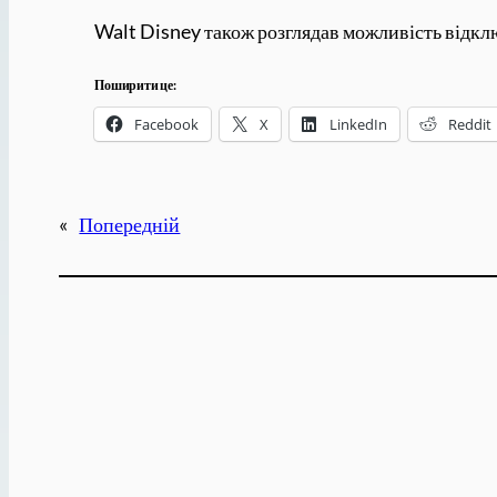
Walt Disney також розглядав можливість відклю
Поширити це:
Facebook
X
LinkedIn
Reddit
«
Попередній