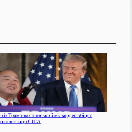
ч із Трампом японський мільярдер обіцяє
кі інвестиції США