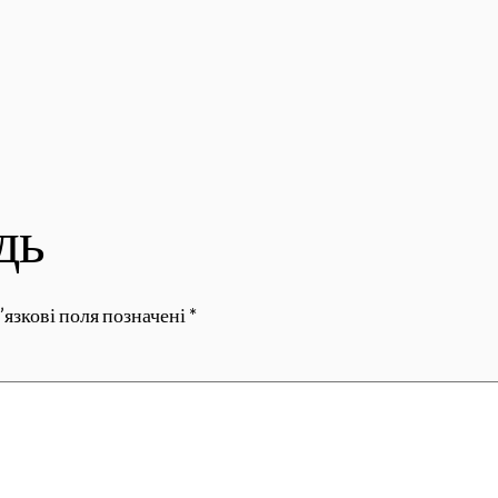
дь
’язкові поля позначені
*