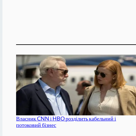
Власник CNN і HBO розділить кабельний і
потоковий бізнес