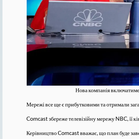
Нова компанія включатиме 
Мережі все ще є прибутковими та отримали загал
Comcast збереже телевізійну мережу NBC, її кіно
Керівництво Comcast вважає, що план буде зав