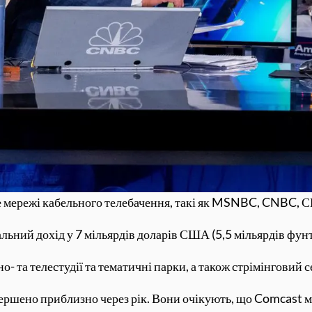
мережі кабельного телебачення, такі як MSNBC, CNBC, СШ
ьний дохід у 7 мільярдів доларів США (5,5 мільярдів фунтів
- та телестудії та тематичні парки, а також стрімінговий с
ершено приблизно через рік. Вони очікують, що Comcast м