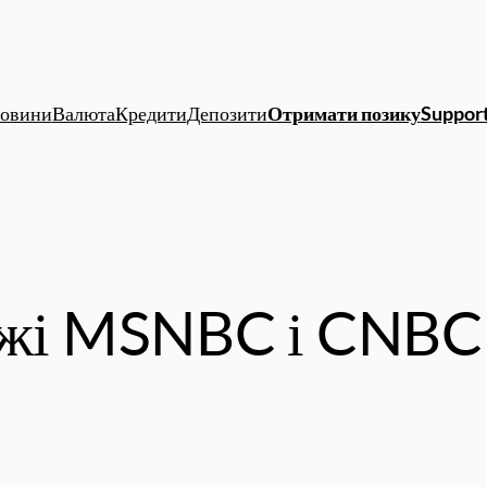
овини
Валюта
Кредити
Депозити
Отримати позику
Support
ежі MSNBC і CNBC 