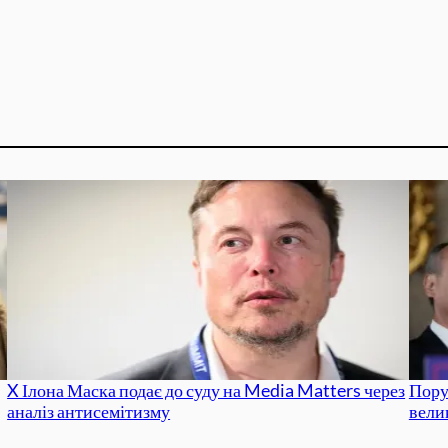
X Ілона Маска подає до суду на Media Matters через
Пору
аналіз антисемітизму
вели