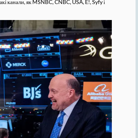
такі канали, як MSNBC, CNBC, USA, E!, Syfy і