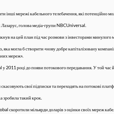
ти інші мережі кабельного телебачення, які потенційно мо
 Лазарус, голова медіа-групи NBCUniversal.
ув на цей план під час розмови з інвесторами минулого м
ію, яка могла б створити «нову добре капіталізовану компа
ьних мереж».
у 2011 році до появи потокового передавання. У той час й
я скасовують свої підписки та переходять на потокові плат
а зробила такий крок.
bal скоротили мільярди доларів з оцінки своїх мереж кабе