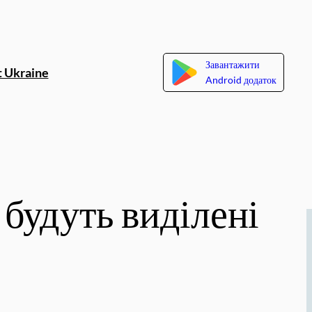
Завантажити
 Ukraine
Android додаток
будуть виділені