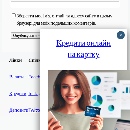
Зберегти моє ім’я, e-mail, та адресу сайту в цьому
браузері для моїх подальших коментарів.
Кредити онлайн
на картку
Завантажити
Лінки
Спілки
Android додаток
Валюта
Facebook
Кредити
Instagram
Депозити
Twitter
Фінанси IN UA