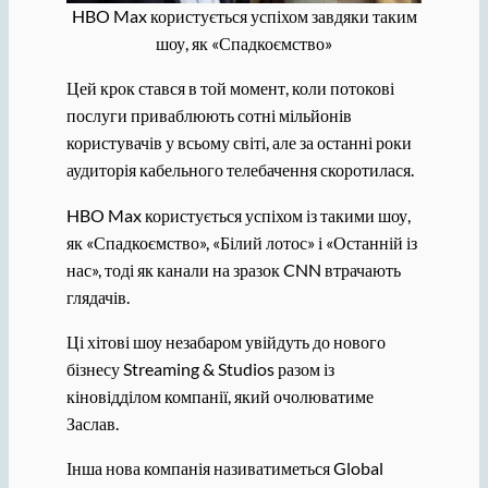
HBO Max користується успіхом завдяки таким
шоу, як «Спадкоємство»
Цей крок стався в той момент, коли потокові
послуги приваблюють сотні мільйонів
користувачів у всьому світі, але за останні роки
аудиторія кабельного телебачення скоротилася.
HBO Max користується успіхом із такими шоу,
як «Спадкоємство», «Білий лотос» і «Останній із
нас», тоді як канали на зразок CNN втрачають
глядачів.
Ці хітові шоу незабаром увійдуть до нового
бізнесу Streaming & Studios разом із
кіновідділом компанії, який очолюватиме
Заслав.
Інша нова компанія називатиметься Global