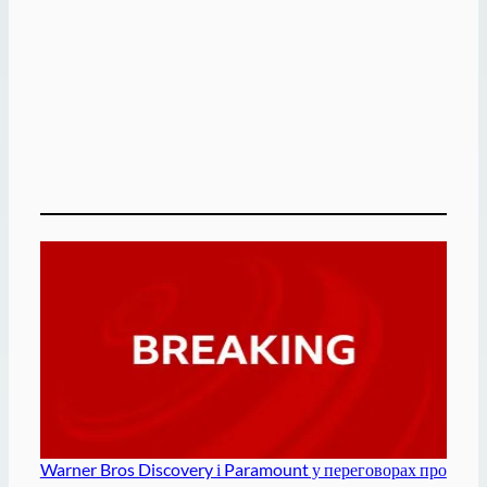
Warner Bros Discovery і Paramount у переговорах про