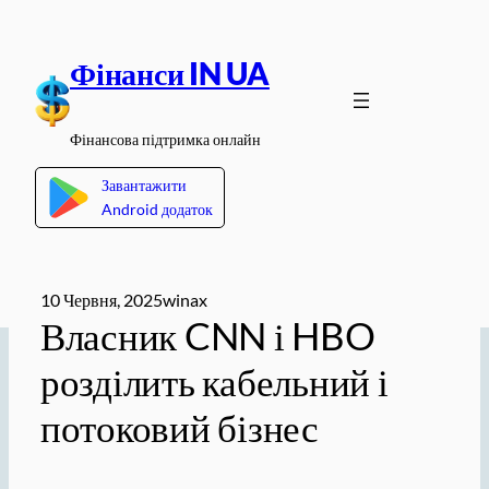
Перейти
до
Фінанси IN UA
вмісту
Фінансова підтримка онлайн
Завантажити
Android додаток
10 Червня, 2025
winax
Власник CNN і HBO
розділить кабельний і
потоковий бізнес