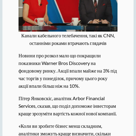
Канали кабельного телебачення, такі як CNN,
останніми роками втрачають глядачів
Новини про розкол мало що покращили
показники Warner Bros Discovery на
фондовому ринку. Акції впали майже на 3% під
час торгів у понеділок, причому цього року
акції впали більш ніж на 10%.
Пітер Янковскіс, аналітик Arbor Financial
Services, сказав, що поділ допоможе інвесторам
краще зрозуміти вартість кожної нової компанії.
«Коли ви зробите бізнес менш складним,
аналітики зможуть краще визначити, скільки