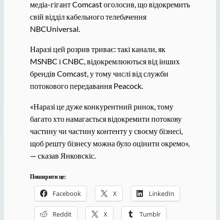
медіа-гігант Comcast оголосив, що відокремить
свій відділ кабельного телебачення
NBCUniversal.
Наразі цей розрив триває: такі канали, як
MSNBC і CNBC, відокремлюються від інших
брендів Comcast, у тому числі від служби
потокового передавання Peacock.
«Наразі це дуже конкурентний ринок, тому
багато хто намагається відокремити потокову
частину чи частину контенту у своєму бізнесі,
щоб решту бізнесу можна було оцінити окремо»,
— сказав Янковскіс.
Поширити це:
Facebook
X
LinkedIn
Reddit
X
Tumblr