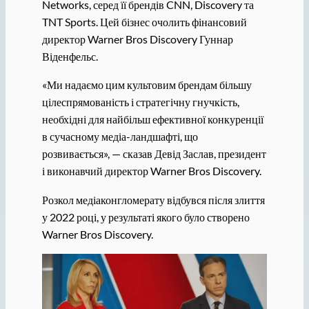
Networks, серед її брендів CNN, Discovery та
TNT Sports. Цей бізнес очолить фінансовий
директор Warner Bros Discovery Гуннар
Віденфельс.
«Ми надаємо цим культовим брендам більшу
цілеспрямованість і стратегічну гнучкість,
необхідні для найбільш ефективної конкуренції
в сучасному медіа-ландшафті, що
розвивається», — сказав Девід Заслав, президент
і виконавчий директор Warner Bros Discovery.
Розкол медіаконгломерату відбувся після злиття
у 2022 році, у результаті якого було створено
Warner Bros Discovery.