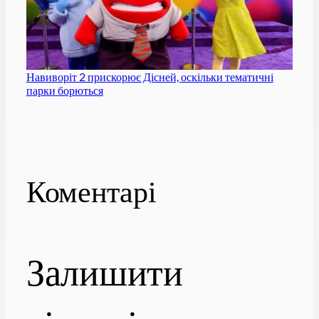
Навиворіт 2 прискорює Дісней, оскільки тематичні
парки борються
Коментарі
Залишити