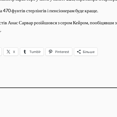
а 470 фунтів стерлінгів і пенсіонерам буде краще.
стів Анас Сарвар розійшовся з сером Кейром, пообіцявши 
.
X
Tumblr
Pinterest
Більше