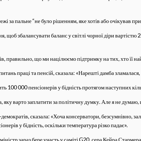
жі за пальне “не було рішенням, яке хотів або очікував при
 щоб збалансувати баланс у світлі чорної діри вартістю 22
, правильно, що ми націлюємо підтримку на тих, хто її на
питань праці та пенсій, сказала: «Нарешті дамба зламалася,
ть 100 000 пенсіонерів у бідність протягом наступних кіль
 яку варто заплатити за політичну думку. Але я не думаю, 
-демократів, сказала: «Хоча консерватори, безсумнівно, 
нерів у бідність, оскільки температура різко падає».
-міністр зараз бере участь у саміті G20, сера Кейра Старме