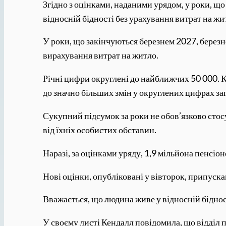
Згідно з оцінками, наданими урядом, у роки, що
відносній бідності без урахування витрат на жи
У роки, що закінчуються березнем 2027, березн
вирахування витрат на житло.
Річні цифри округлені до найближчих 50 000. Ке
до значно більших змін у округлених цифрах за
Сукупний підсумок за роки не обов’язково стосу
від їхніх особистих обставин.
Наразі, за оцінками уряду, 1,9 мільйона пенсіон
Нові оцінки, опубліковані у вівторок, припуска
Вважається, що людина живе у відносній біднос
У своєму листі Кендалл повідомила, що відділ п