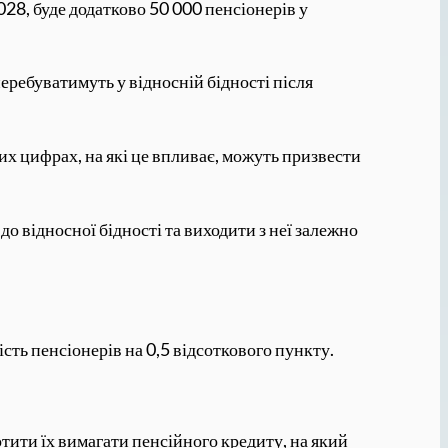
028, буде додатково 50 000 пенсіонерів у
еребуватимуть у відносній бідності після
вих цифрах, на які це впливає, можуть призвести
о відносної бідності та виходити з неї залежно
сть пенсіонерів на 0,5 відсоткового пункту.
отити їх вимагати пенсійного кредиту, на який