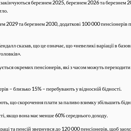
 закінчуються березнем 2025, березнем 2026 та березнем 2
тло.
ем 2029 та березнем 2030, додаткові 100 000 пенсіонерів п
ндалл сказав, що це означає, що «невеликі варіації в базо
головків».
ється окремих пенсіонерів, які з часом можуть переходити д
ерів – близько 15% – перебувають у відносній бідності.
ють, що скорочення плати за паливо взимку збільшить бідні
ті, якщо вона має менше 60% середнього доходу.
раці та пенсій звернувся до 120 000 пенсіонерів, щоб заох