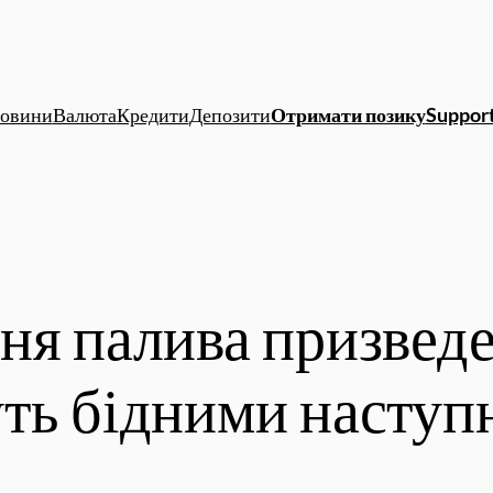
овини
Валюта
Кредити
Депозити
Отримати позику
Support
ня палива призведе
ть бідними наступ