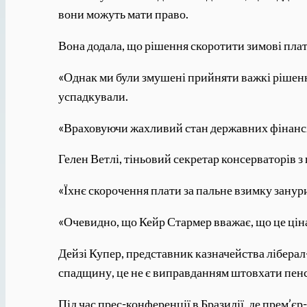
вони можуть мати право.
Вона додала, що рішення скоротити зимові плате
«Однак ми були змушені прийняти важкі рішення,
успадкували.
«Враховуючи жахливий стан державних фінансів
Гелен Ветлі, тіньовий секретар консерваторів з 
«Їхнє скорочення плати за пальне взимку занури
«Очевидно, що Кейр Стармер вважає, що це ціна,
Дейзі Купер, представник казначейства ліберал
спадщину, це не є виправданням штовхати пенсіо
Під час прес-конференції в Бразилії, де прем’єр