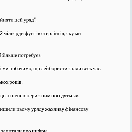
йняти цей уряд”.
 мільярди фунтів стерлінгів, яку ми
йбільше потребує».
 і ми побачимо, що лейбористи знали весь час.
кох років.
що ці пенсіонери з ним погодяться».
залишили цьому уряду жахливу фінансову
ра запитали про цифри.