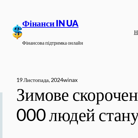
Перейти
до
Фінанси IN UA
вмісту
Н
Фінансова підтримка онлайн
19 Листопада, 2024
winax
Зимове скорочен
000 людей стану