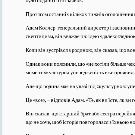
Протягом останніх кількох тижнів оголошення п
Адам Коллер, генеральний директор і засновник
скептицизм, він вважає цю ідею «далекоглядно
Коли він зустрівся з родиною, він сказав, що в
Однак вони пояснили, що «не хотіли більше чека
момент «культурна упередженість вже проявила
Але що родина має на увазі під «культурною у
Це «все», – відповів Адам. «Те, як ви їсте, як ви 
Він сказав, що старший брат або сестра перейня
що не хоче, щоб історія повторилася з їхньою