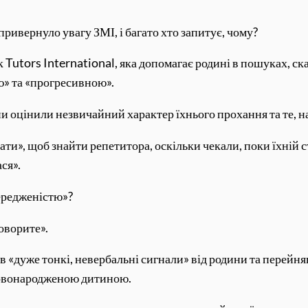
ривернуло увагу ЗМІ, і багато хто запитує, чому?
 Tutors International, яка допомагає родині в пошуках, с
ю» та «прогресивною».
они оцінили незвичайний характер їхнього прохання та те, н
ти», щоб знайти репетитора, оскільки чекали, поки їхній ст
ся».
передженістю»?
говорите».
в «дуже тонкі, невербальні сигнали» від родини та перейня
 новонародженою дитиною.