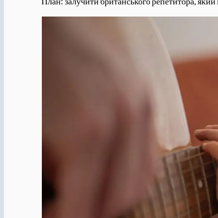
План: залучити британського репетитора, який