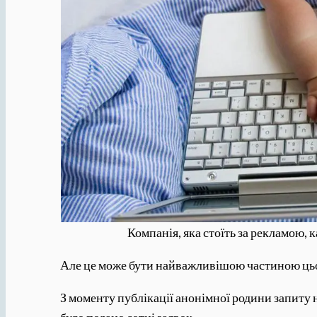
Компанія, яка стоїть за рекламою, 
Але це може бути найважливішою частиною цьог
З моменту публікації анонімної родини запиту 
було подано сотні заявок.