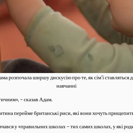
а розпочала ширшу дискусію про те, як сім’ї ставляться до
навчанні
тичним», – сказав Адам.
дитина перейме британські риси, які вони хочуть прищепит
вчався у «правильних школах – тих самих школах, у які род