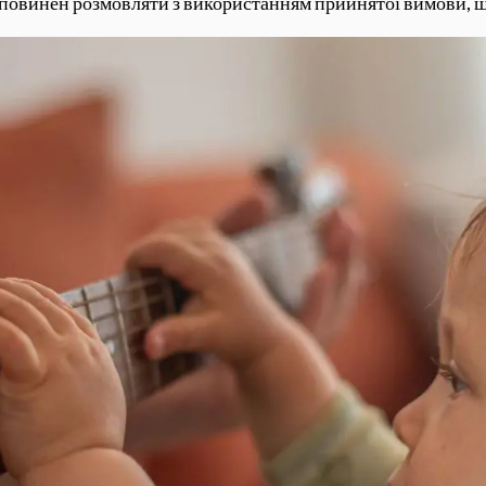
 повинен розмовляти з використанням прийнятої вимови, щ