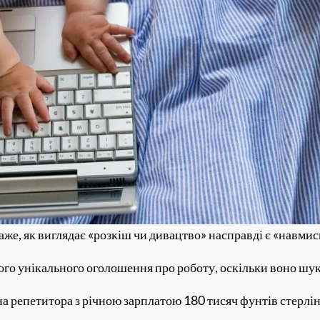
каже, як виглядає «розкіш чи дивацтво» насправді є «навм
о унікального оголошення про роботу, оскільки воно шук
на репетитора з річною зарплатою 180 тисяч фунтів стерлін