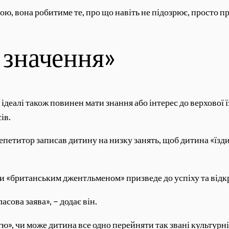
, вона робитиме те, про що навіть не підозрює, просто при
є значення»
ідеалі також повинен мати знання або інтерес до верхової 
ів.
 репетитор записав дитину на низку занять, щоб дитина «їзд
и «британським джентльменом» призведе до успіху та відкр
асова заява», – додає він.
ю», чи може дитина все одно перейняти так звані культурн