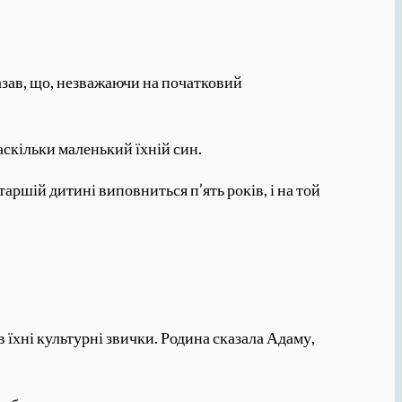
казав, що, незважаючи на початковий
аскільки маленький їхній син.
аршій дитині виповниться п’ять років, і на той
в їхні культурні звички. Родина сказала Адаму,