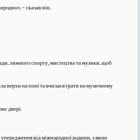
родно», – сказав він.
їзди, лижного спорту, мистецтва та музики, щоб
ила верхи на поні та вчилася грати на музичному
иє двері.
і упередження від міжнародної родини, з якою