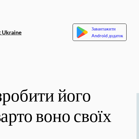
Завантажити
 Ukraine
Android додаток
зробити його
арто воно своїх