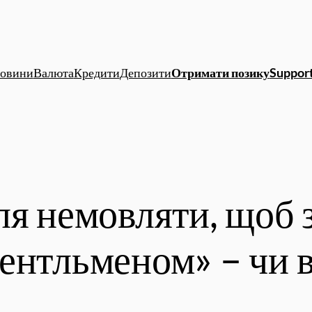
овини
Валюта
Кредити
Депозити
Отримати позику
Support
ля немовляти, щоб 
ентльменом» – чи в