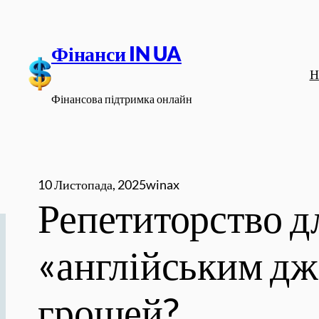
Перейти
до
Фінанси IN UA
вмісту
Н
Фінансова підтримка онлайн
10 Листопада, 2025
winax
Репетиторство д
«англійським дж
грошей?