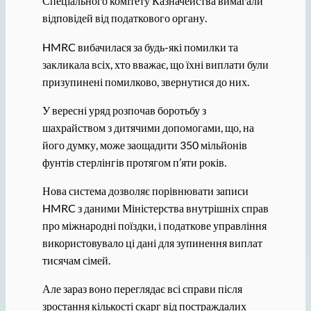
Спеціального комітету Казначейства вимагали
відповідей від податкового органу.
HMRC вибачилася за будь-які помилки та
закликала всіх, хто вважає, що їхні виплати були
призупинені помилково, звернутися до них.
У вересні уряд розпочав боротьбу з
шахрайством з дитячими допомогами, що, на
його думку, може заощадити 350 мільйонів
фунтів стерлінгів протягом п’яти років.
Нова система дозволяє порівнювати записи
HMRC з даними Міністерства внутрішніх справ
про міжнародні поїздки, і податкове управління
використовувало ці дані для зупинення виплат
тисячам сімей.
Але зараз воно переглядає всі справи після
зростання кількості скарг від постраждалих