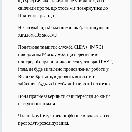
що уряд Великої Британії не має даних, які б
свідчили про те, що хтось міг повернутися до
Північної Ірландії.
Незрозуміло, скільки помилок було допущено
загалом або як саме.
Податкова та митна служба США (HMRC)
повідомила Money Box, що перегляне всі
попередні справи, «використовуючи дані PAYE,
і там, де буде виявлено продовження роботи у
Великій Британії, відновить виплати та
здійснить будь-які необхідні зворотні платежі».
Вона прагне завершити свій перегляд до кінця
наступного тижня.
Члени Комітету з питань фінансів також зараз
проводять розслідування.