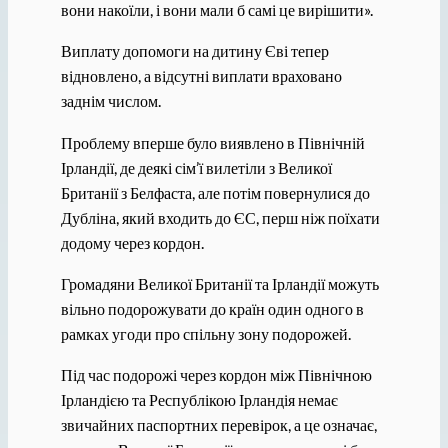
вони накоїли, і вони мали б самі це вирішити».
Виплату допомоги на дитину Єві тепер
відновлено, а відсутні виплати враховано
заднім числом.
Проблему вперше було виявлено в Північній
Ірландії, де деякі сім’ї вилетіли з Великої
Британії з Белфаста, але потім повернулися до
Дубліна, який входить до ЄС, перш ніж поїхати
додому через кордон.
Громадяни Великої Британії та Ірландії можуть
вільно подорожувати до країн один одного в
рамках угоди про спільну зону подорожей.
Під час подорожі через кордон між Північною
Ірландією та Республікою Ірландія немає
звичайних паспортних перевірок, а це означає,