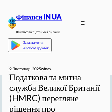
Перейти
до
Фінанси IN UA
вмісту
Фінансова підтримка онлайн
Завантажити
Android додаток
9 Листопада, 2025
winax
Податкова та митна
служба Великої Британії
(HMRC) перегляне
рішення про