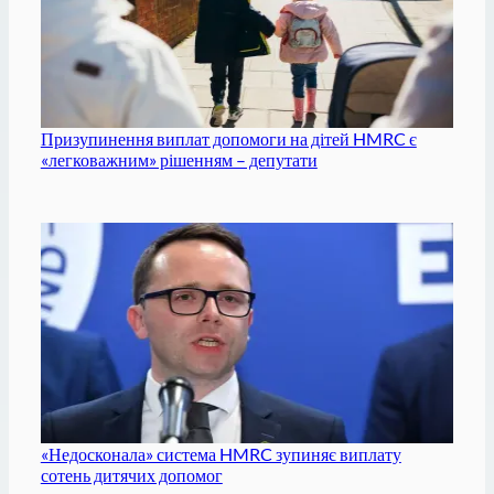
Призупинення виплат допомоги на дітей HMRC є
«легковажним» рішенням – депутати
«Недосконала» система HMRC зупиняє виплату
сотень дитячих допомог