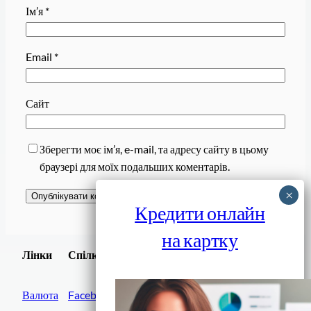
Ім’я
*
Email
*
Сайт
Зберегти моє ім’я, e-mail, та адресу сайту в цьому
браузері для моїх подальших коментарів.
Кредити онлайн
на картку
Завантажити
Лінки
Спілки
Android додаток
Валюта
Facebook