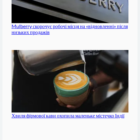
Mulberry скорочує робочі місця на «відновленні» після
низьких продажів
Хвиля фірмової кави охопила маленьке містечко Індії