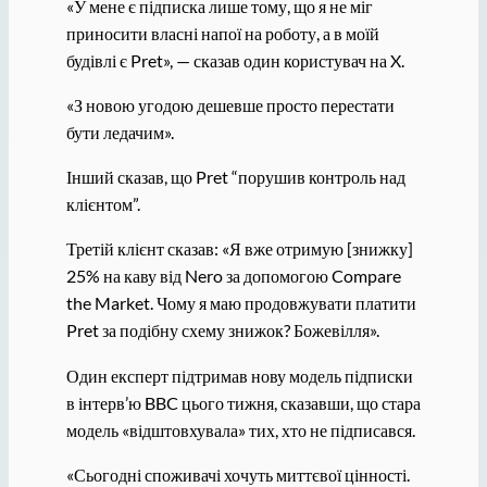
«У мене є підписка лише тому, що я не міг
приносити власні напої на роботу, а в моїй
будівлі є Pret», — сказав один користувач на X.
«З новою угодою дешевше просто перестати
бути ледачим».
Інший сказав, що Pret “порушив контроль над
клієнтом”.
Третій клієнт сказав: «Я вже отримую [знижку]
25% на каву від Nero за допомогою Compare
the Market. Чому я маю продовжувати платити
Pret за подібну схему знижок? Божевілля».
Один експерт підтримав нову модель підписки
в інтерв’ю BBC цього тижня, сказавши, що стара
модель «відштовхувала» тих, хто не підписався.
«Сьогодні споживачі хочуть миттєвої цінності.