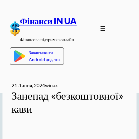
Перейти
до
Фінанси IN UA
вмісту
Фінансова підтримка онлайн
Завантажити
Android додаток
21 Липня, 2024
winax
Занепад «безкоштовної»
кави