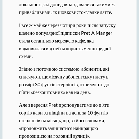
лояльності, які донедавна здавалися такими ж
привабливими, як шовковисто-гладке латте.
І все ж майже через чотири роки після запуску
шалено популярної підписки Pret A Manger
стала останньою мережею кафе, яка
відмовилася від неї на користь менш щедрої
схеми.
Згідно з поточною системою, абоненти, які
сплачують щомісячну абонентську плату в
розмірі 30 фунтів стерлінгів, отримують до
п’яти «безкоштовних» кав на день.
Але з вересня Pret пропонуватиме до п’яти
сортів кави за півціни на день за 10 фунтів
стерлінгів на місяць, що, за його словами,
«продовжить залишатися найкращою
пропозицією на головній вулиці».