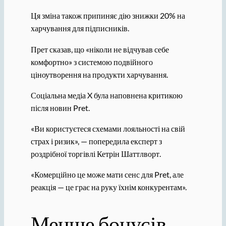
Ця зміна також припиняє дію знижки 20% на
харчування для підписників.
Прет сказав, що «ніколи не відчував себе
комфортно» з системою подвійного
ціноутворення на продукти харчування.
Соціальна медіа X була наповнена критикою
після новин Pret.
«Ви користуєтеся схемами лояльності на свій
страх і ризик», — попередила експерт з
роздрібної торгівлі Кетрін Шаттлворт.
«Комерційно це може мати сенс для Pret, але
реакція — це грає на руку їхнім конкурентам».
Менше бонусів