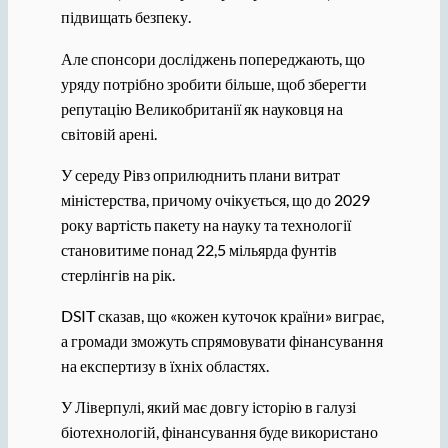
підвищать безпеку.
Але спонсори досліджень попереджають, що
уряду потрібно зробити більше, щоб зберегти
репутацію Великобританії як науковця на
світовій арені.
У середу Рівз оприлюднить плани витрат
міністерства, причому очікується, що до 2029
року вартість пакету на науку та технології
становитиме понад 22,5 мільярда фунтів
стерлінгів на рік.
DSIT сказав, що «кожен куточок країни» виграє,
а громади зможуть спрямовувати фінансування
на експертизу в їхніх областях.
У Ліверпулі, який має довгу історію в галузі
біотехнологій, фінансування буде використано