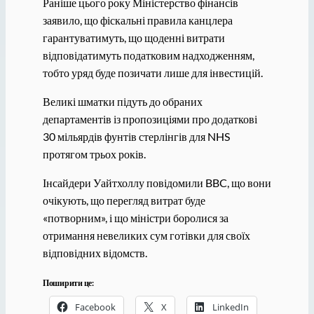
Раніше цього року Міністерство фінансів
заявило, що фіскальні правила канцлера
гарантуватимуть, що щоденні витрати
відповідатимуть податковим надходженням,
тобто уряд буде позичати лише для інвестицій.
Великі шматки підуть до обраних
департаментів із пропозиціями про додаткові
30 мільярдів фунтів стерлінгів для NHS
протягом трьох років.
Інсайдери Уайтхоллу повідомили BBC, що вони
очікують, що перегляд витрат буде
«потворним», і що міністри боролися за
отримання невеликих сум готівки для своїх
відповідних відомств.
Поширити це:
Facebook
X
LinkedIn