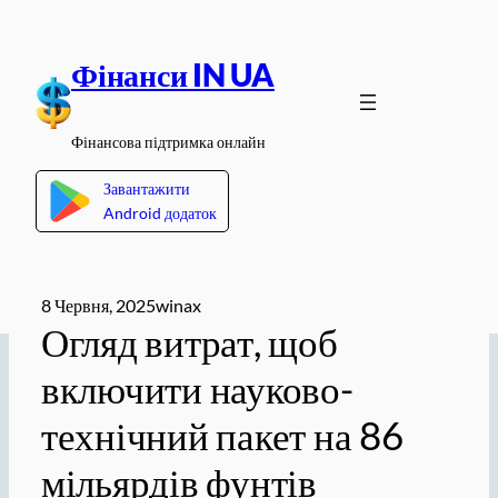
Перейти
до
Фінанси IN UA
вмісту
Фінансова підтримка онлайн
Завантажити
Android додаток
8 Червня, 2025
winax
Огляд витрат, щоб
включити науково-
технічний пакет на 86
мільярдів фунтів