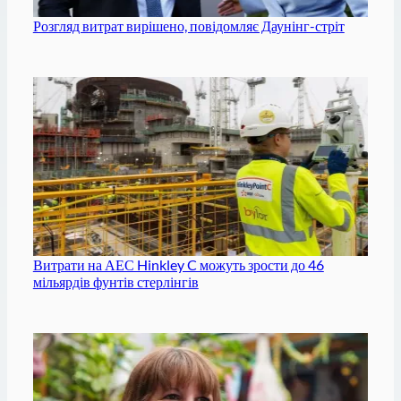
Розгляд витрат вирішено, повідомляє Даунінг-стріт
Витрати на АЕС Hinkley C можуть зрости до 46
мільярдів фунтів стерлінгів