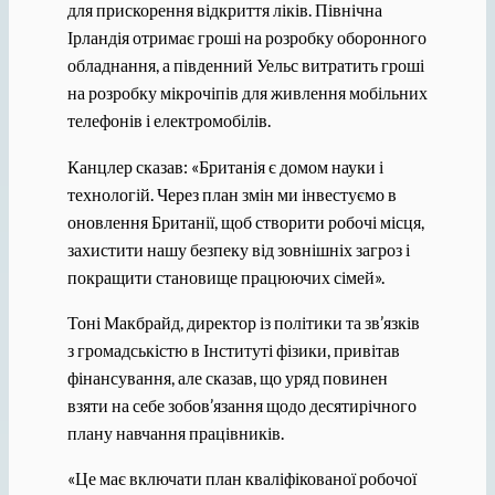
для прискорення відкриття ліків. Північна
Ірландія отримає гроші на розробку оборонного
обладнання, а південний Уельс витратить гроші
на розробку мікрочіпів для живлення мобільних
телефонів і електромобілів.
Канцлер сказав: «Британія є домом науки і
технологій. Через план змін ми інвестуємо в
оновлення Британії, щоб створити робочі місця,
захистити нашу безпеку від зовнішніх загроз і
покращити становище працюючих сімей».
Тоні Макбрайд, директор із політики та зв’язків
з громадськістю в Інституті фізики, привітав
фінансування, але сказав, що уряд повинен
взяти на себе зобов’язання щодо десятирічного
плану навчання працівників.
«Це має включати план кваліфікованої робочої