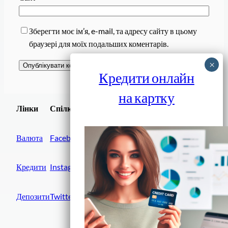
Зберегти моє ім’я, e-mail, та адресу сайту в цьому
браузері для моїх подальших коментарів.
Кредити онлайн
на картку
Завантажити
Лінки
Спілки
Android додаток
Валюта
Facebook
Кредити
Instagram
Депозити
Twitter
Фінанси IN UA