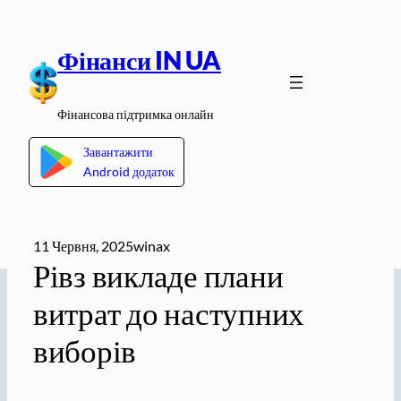
Перейти
до
Фінанси IN UA
вмісту
Фінансова підтримка онлайн
Завантажити
Android додаток
11 Червня, 2025
winax
Рівз викладе плани
витрат до наступних
виборів