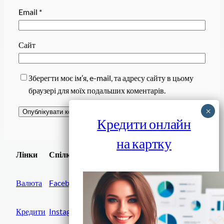
Email
*
Сайт
Зберегти моє ім’я, e-mail, та адресу сайту в цьому
браузері для моїх подальших коментарів.
Кредити онлайн
на картку
Завантажити
Лінки
Спілки
Android додаток
Валюта
Facebook
Кредити
Instagram