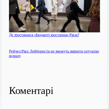
Де зростання в «Бюджеті зростання» Рівза?
Рейчел Рівз: Лейбористи не зможуть змінити ситуацію
відразу
Коментарі