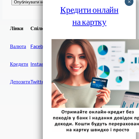
Кредити онлайн
на картку
Завантажити
Лінки
Спілки
Android додаток
Валюта
Facebook
Кредити
Instagram
Депозити
Twitter
Фінанси IN UA
вулиця Хрещатик, 14
Київ, 01001
Україна