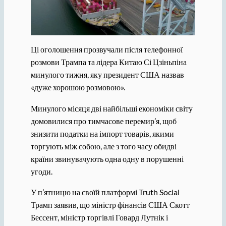
Ці оголошення прозвучали після телефонної
розмови Трампа та лідера Китаю Сі Цзіньпіна
минулого тижня, яку президент США назвав
«дуже хорошою розмовою».
Минулого місяця дві найбільші економіки світу
домовилися про тимчасове перемир’я, щоб
знизити податки на імпорт товарів, якими
торгують між собою, але з того часу обидві
країни звинувачують одна одну в порушенні
угоди.
У п’ятницю на своїй платформі Truth Social
Трамп заявив, що міністр фінансів США Скотт
Бессент, міністр торгівлі Говард Лутнік і