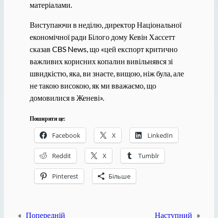
матеріалами.
Виступаючи в неділю, директор Національної
економічної ради Білого дому Кевін Хассетт
сказав CBS News, що «цей експорт критично
важливих корисних копалин вивільнявся зі
швидкістю, яка, ви знаєте, вищою, ніж була, але
не такою високою, як ми вважаємо, що
домовилися в Женеві».
Поширити це:
Facebook
X
LinkedIn
Reddit
X
Tumblr
Pinterest
Більше
«
Попередній
Наступний
»