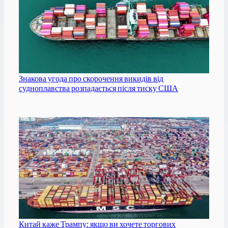
Знакова угода про скорочення викидів від
судноплавства розпадається після тиску США
Китай каже Трампу: якщо ви хочете торгових