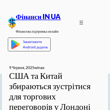
Перейти
до
Фінанси IN UA
вмісту
Фінансова підтримка онлайн
Завантажити
Android додаток
9 Червня, 2025
winax
США та Китай
збираються зустрітися
для торгових
переговорів у Лондоні