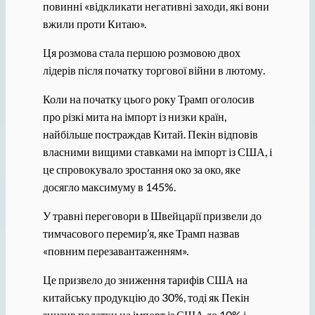
повинні «відкликати негативні заходи, які вони
вжили проти Китаю».
Ця розмова стала першою розмовою двох
лідерів після початку торгової війни в лютому.
Коли на початку цього року Трамп оголосив
про різкі мита на імпорт із низки країн,
найбільше постраждав Китай. Пекін відповів
власними вищими ставками на імпорт із США, і
це спровокувало зростання око за око, яке
досягло максимуму в 145%.
У травні переговори в Швейцарії призвели до
тимчасового перемир’я, яке Трамп назвав
«повним перезавантаженням».
Це призвело до зниження тарифів США на
китайську продукцію до 30%, тоді як Пекін
знизив податки на імпорт із США до 10% і