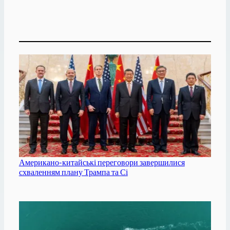
Американо-китайські переговори завершилися
схваленням плану Трампа та Сі