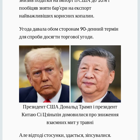
пообіцяв зняти бар’єри на експорт
найважливіших корисних копалин.
Угода давала обом сторонам 90-денний термін
для спроби досягти торгової угоди.
Президент США Дональд Трамп і президент
Китаю Сі Цзіньпін домовилися про зниження
взаємних мит у травні
Але відтоді стосунки, здається, зіпсувалися.