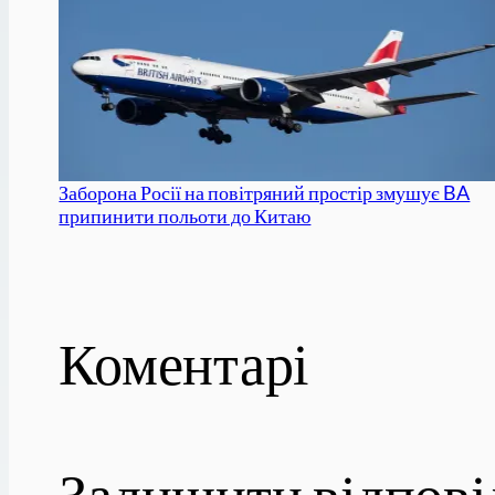
Заборона Росії на повітряний простір змушує BA
припинити польоти до Китаю
Коментарі
Залишити відпові