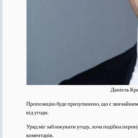
Даніель Кре
Пропозицію буде призупинено, що є звичайним 
від угоди.
Уряд міг заблокувати угоду, хоча подібна перев
коментарів.