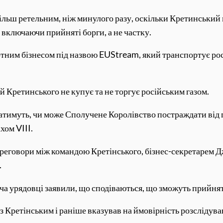
більш ретельним, ніж минулого разу, оскільки Кретинськи
, включаючи прийняті борги, а не частку.
ним бізнесом під назвою EUStream, який транспортує росій
й Кретинського не купує та не торгує російським газом.
лядатимуть, чи може Сполучене Королівство постраждати ві
хом VIII.
ереговори між командою Кретінського, бізнес-секретарем
.
оча урядовці заявили, що сподіваються, що зможуть прийня
 Кретінським і раніше вказував на ймовірність розслідува