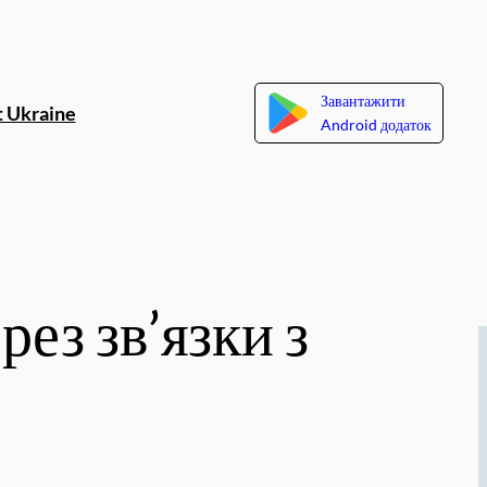
Завантажити
 Ukraine
Android додаток
ез зв’язки з