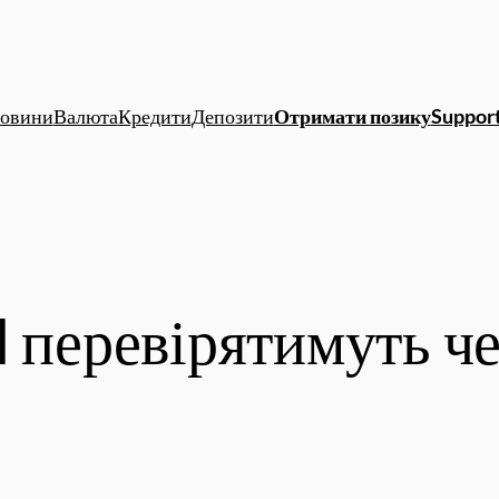
овини
Валюта
Кредити
Депозити
Отримати позику
Support
 перевірятимуть чер