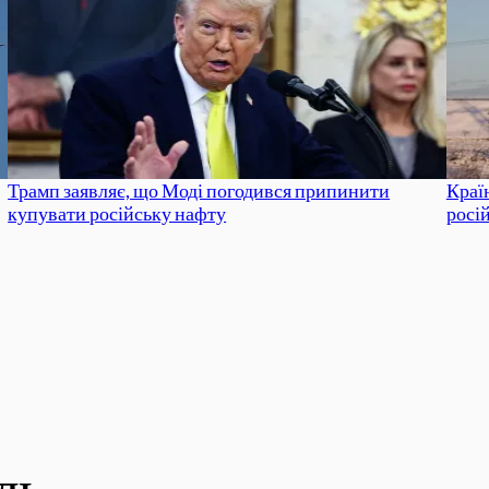
Трамп заявляє, що Моді погодився припинити
Краї
купувати російську нафту
росі
дь