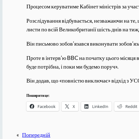
Процесом керуватиме Кабінет міністрів за участі
Розслідування відбувається, незважаючи на те,
листи по всій Великобританії шість днів на тиж
Він письмово зобов’язався виконувати зобов’яз
Проте в інтерв’ю BBC на початку цього місяця в
буде потрібна, і поки ми будемо поруч».
Він додав, що «повністю виключає» відхід з УС
Поширити це:
Facebook
X
LinkedIn
Reddit
«
Попередній