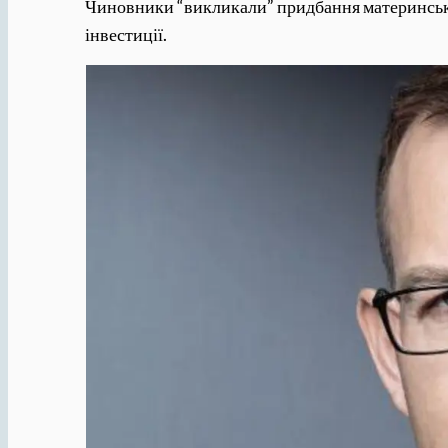
Чиновники “викликали” придбання материнської
інвестиції.