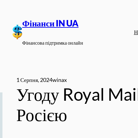
Перейти
до
Фінанси IN UA
вмісту
Н
Фінансова підтримка онлайн
1 Серпня, 2024
winax
Угоду Royal Mail
Росією