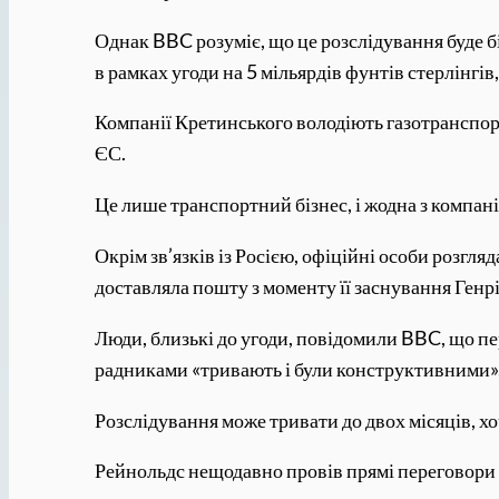
Однак BBC розуміє, що це розслідування буде 
в рамках угоди на 5 мільярдів фунтів стерлінгів
Компанії Кретинського володіють газотранспорт
ЄС.
Це лише транспортний бізнес, і жодна з компані
Окрім зв’язків із Росією, офіційні особи розг
доставляла пошту з моменту її заснування Генрі
Люди, близькі до угоди, повідомили BBC, що п
радниками «тривають і були конструктивними»
Розслідування може тривати до двох місяців, х
Рейнольдс нещодавно провів прямі переговори з