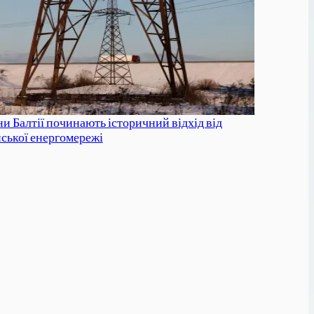
ни Балтії починають історичний відхід від
йської енергомережі