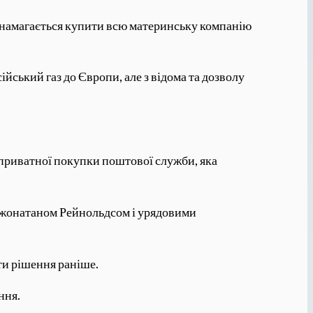
й намагається купити всю материнську компанію
ський газ до Європи, але з відома та дозволу
д приватної покупки поштової служби, яка
 Джонатаном Рейнольдсом і урядовими
ти рішення раніше.
ння.