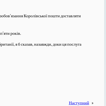
 зобов’язання Королівської пошти доставляти
п’яти років.
итанії, я б сказав, назавжди, доки ця послуга
Наступний
»