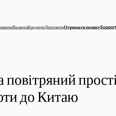
овини
Валюта
Кредити
Депозити
Отримати позику
Support
на повітряний прос
оти до Китаю