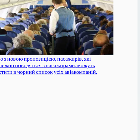
но з новою пропозицією, пасажирів, які
лежно поводяться з пасажирами, можуть
стити в чорний список усіх авіакомпаній.