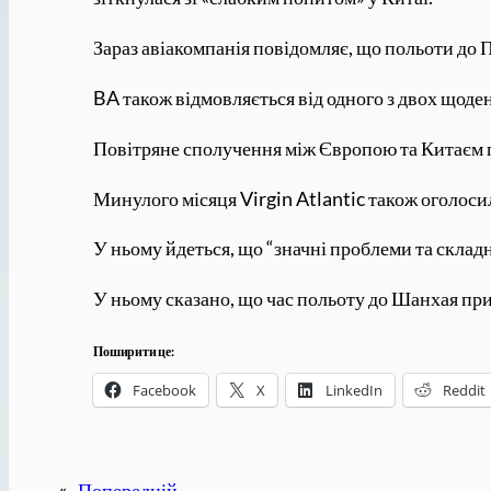
Зараз авіакомпанія повідомляє, що польоти до 
BA також відмовляється від одного з двох щоде
Повітряне сполучення між Європою та Китаєм п
Минулого місяця Virgin Atlantic також оголоси
У ньому йдеться, що “значні проблеми та скл
У ньому сказано, що час польоту до Шанхая при
Поширити це:
Facebook
X
LinkedIn
Reddit
«
Попередній