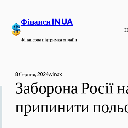
Перейти
до
Фінанси IN UA
вмісту
Н
Фінансова підтримка онлайн
8 Серпня, 2024
winax
Заборона Росії 
припинити поль