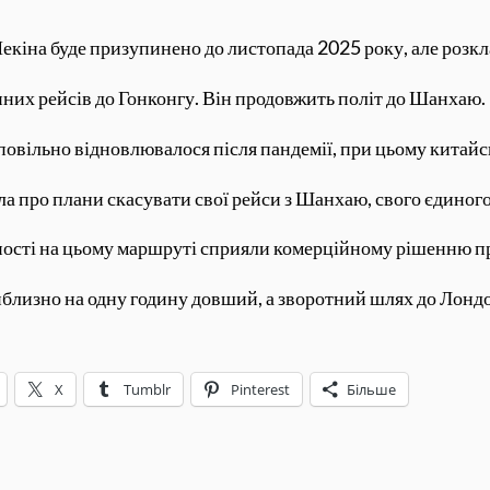
Пекіна буде призупинено до листопада 2025 року, але розк
нних рейсів до Гонконгу. Він продовжить політ до Шанхаю.
овільно відновлювалося після пандемії, при цьому китайс
ла про плани скасувати свої рейси з Шанхаю, свого єдиного
адності на цьому маршруті сприяли комерційному рішенню 
близно на одну годину довший, а зворотний шлях до Лондон
X
Tumblr
Pinterest
Більше