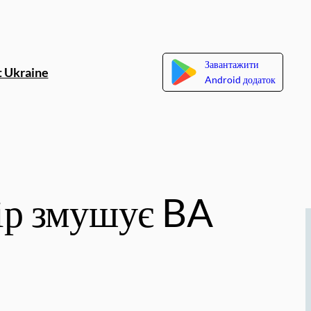
Завантажити
 Ukraine
Android додаток
тір змушує BA