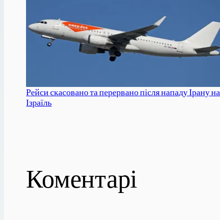
Рейси скасовано та перервано після нападу Ірану н
Ізраїль
Коментарі