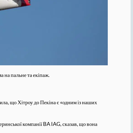
 на пальне та екіпаж.
вила, що Хітроу до Пекіна є «одним із наших
еринської компанії BA IAG, сказав, що вона