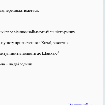
лад переглядатиметься.
ькі перевізники займають більшість ринку.
 пункту призначення в Китаї, з жовтня.
призупинити польоти до Шанхаю”.
а – на дві години.
Наступний
»