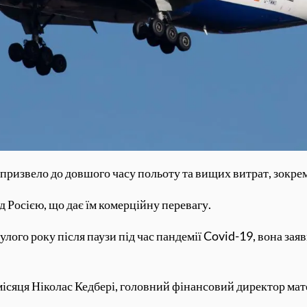
ризвело до довшого часу польоту та вищих витрат, зокрема
д Росією, що дає їм комерційну перевагу.
лого року після паузи під час пандемії Covid-19, вона зая
місяця Ніколас Кедбері, головний фінансовий директор мат