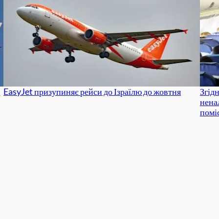
а
EasyJet призупиняє рейси до Ізраїлю до жовтня
Згід
нена
помі