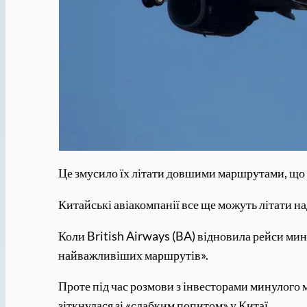
Це змусило їх літати довшими маршрутами, що п
Китайські авіакомпанії все ще можуть літати на
Коли British Airways (BA) відновила рейси мину
найважливіших маршрутів».
Проте під час розмови з інвесторами минулого 
зіткнулася зі «слабким попитом» у Китаї.