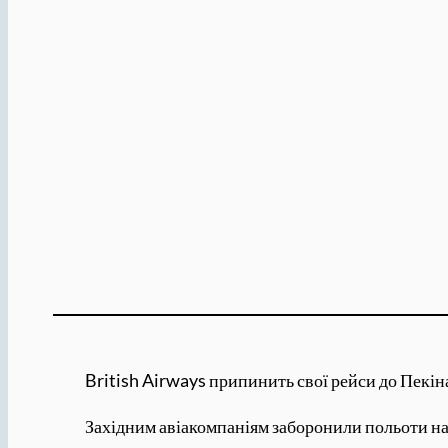
British Airways припинить свої рейси до Пекіна
Західним авіакомпаніям заборонили польоти над