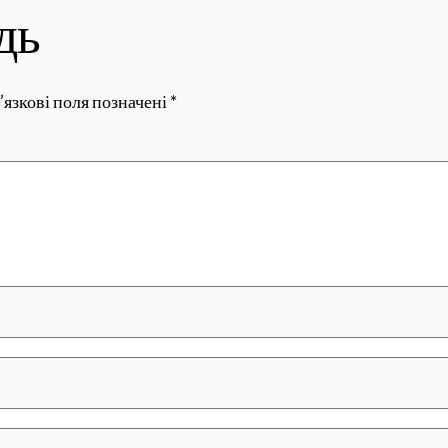
дь
’язкові поля позначені
*