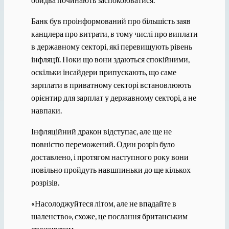
Банк був проінформований про більшість заяв
канцлера про витрати, в тому числі про виплати
в державному секторі, які перевищують рівень
інфляції. Поки що вони здаються спокійними,
оскільки інсайдери припускають, що саме
зарплати в приватному секторі встановлюють
орієнтир для зарплат у державному секторі, а не
навпаки.
Інфляційний дракон відступає, але ще не
повністю переможений. Один розріз було
доставлено, і протягом наступного року вони
повільно пройдуть навшпиньки до ще кількох
розрізів.
«Насолоджуйтеся літом, але не впадайте в
шаленство», схоже, це послання британським
споживачам.