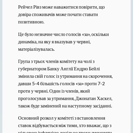
Рейчел Рівз може наважитися повірити, що
довіра споживачів може почати ставати
позитивною.
Це було незначне число голосів «за», оскільки
динаміка, на яку я вказував у червні,
матеріалізувалась.
Група з трьох членів комітету на чолі з
губернатором Банку Англії Ендрю Бейлі
змінила свій голос із утримання на скорочення,
давши 5-4 більшість голосів «за» проти 7-2
проти у червні. Один із членів, який
проголосував за утримання, Джонатан Хаскел,
також буде замінений на наступному засіданні.
Основний розкол у комітеті з встановлення
ставок відбувається між тими, хто вважає, що з
цільовою інфляцією доцільно трохи зменшити