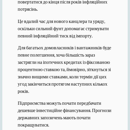
повертатися до кінця після років інфляційних
потрясінь.
Це вдалий час для нового канцлера та уряду,
оскільки сильний фунт допомагає стримувати
певний інфляційний тиск від імпорту.
Для багатьох домовласників і вантажників буде
певне полегшення, хоча більшість зараз
застрягли на іпотечних кредитах із фіксованою
процентною ставкою та, ймовірно, зіткнуться зі
значно вищими ставками, коли термін дії цих
угод закінчиться протягом наступних кількох
років.
Підприємства можуть почати передбачати
дешевше інвестиційне фінансування. Прогнози
державних запозичень мають почати
покращуватися.