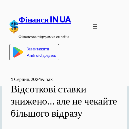
Перейти
до
Фінанси IN UA
вмісту
Фінансова підтримка онлайн
Завантажити
Android додаток
1 Серпня, 2024
winax
Відсоткові ставки
знижено… але не чекайте
більшого відразу