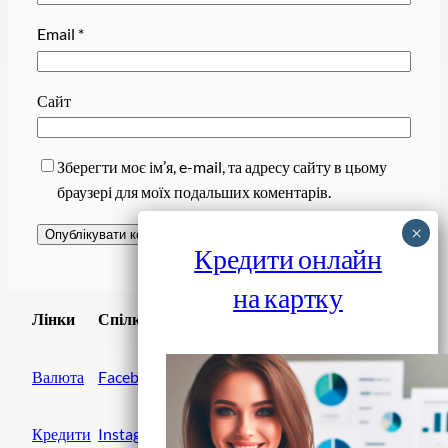
Email
*
Сайт
Зберегти моє ім’я, e-mail, та адресу сайту в цьому
браузері для моїх подальших коментарів.
Кредити онлайн
на картку
Завантажити
Лінки
Спілки
Android додаток
Валюта
Facebook
Кредити
Instagram