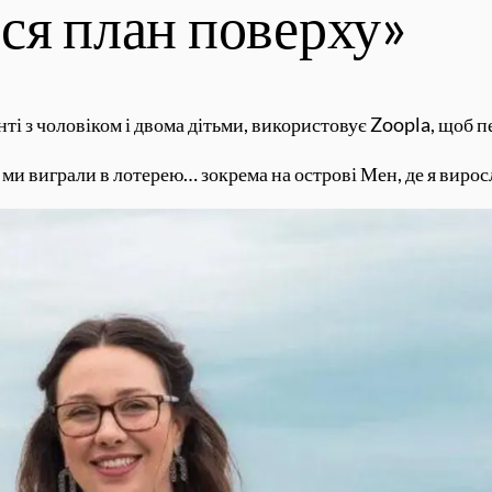
ся план поверху»
нті з чоловіком і двома дітьми, використовує Zoopla, щоб п
ми виграли в лотерею… зокрема на острові Мен, де я виросла