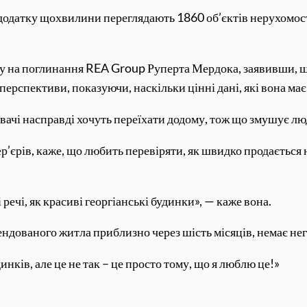
в додатку щохвилини переглядають 1860 об’єктів нерухомос
 на поглинання REA Group Руперта Мердока, заявивши, що
перспективи, показуючи, наскільки цінні дані, які вона має
тувачі насправді хочуть переїхати додому, тож що змушує л
ер’єрів, каже, що любить перевіряти, як швидко продається 
речі, як красиві георгіанські будинки», — каже вона.
орендованого житла приблизно через шість місяців, немає н
инків, але це не так – це просто тому, що я люблю це!»