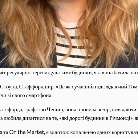
міт регулярно переслідуватиме будинки, які вона бачила на
і Стоуна, Стаффордшир. «Це як сучасний підглядаючий Том»,
ячи зі свого смартфона.
атсфорда, графство Чешир, вона провела вечір, оглядаючи в
а любила дивитися на те, «які дорогі будинки в Річмонді», я
 та On the Market, є золотою копальнею даних користувачів