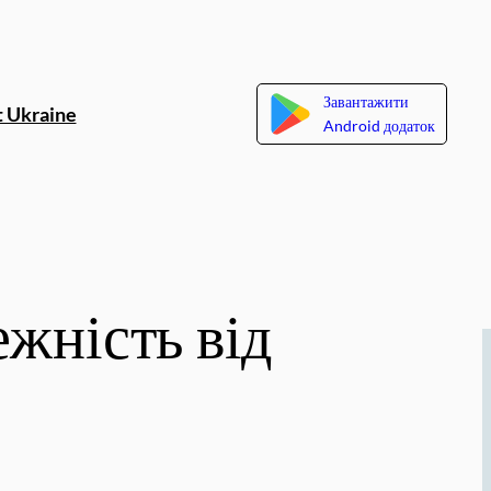
Завантажити
 Ukraine
Android додаток
жність від