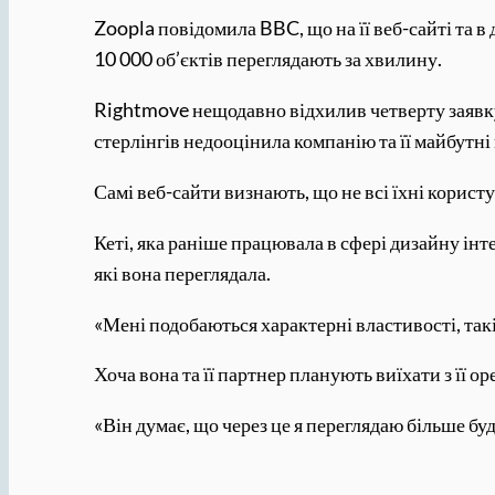
Zoopla повідомила BBC, що на її веб-сайті та 
10 000 об’єктів переглядають за хвилину.
Rightmove нещодавно відхилив четверту заявку
стерлінгів недооцінила компанію та її майбутні 
Самі веб-сайти визнають, що не всі їхні корис
Кеті, яка раніше працювала в сфері дизайну інт
які вона переглядала.
«Мені подобаються характерні властивості, такі 
Хоча вона та її партнер планують виїхати з її 
«Він думає, що через це я переглядаю більше буд