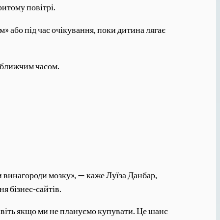
ритому повітрі.
» або під час очікування, поки дитина лягає
йближчим часом.
и винагороди мозку», — каже Луїза Данбар,
я бізнес-сайтів.
навіть якщо ми не плануємо купувати. Це шанс