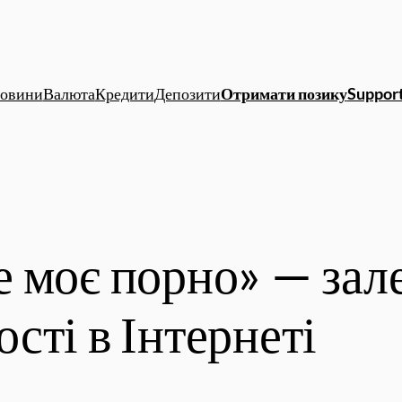
овини
Валюта
Кредити
Депозити
Отримати позику
Support
 моє порно» — зале
сті в Інтернеті