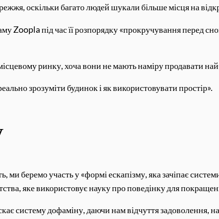
ережжя, оскільки багато людей шукали більше місця на відк
му Zoopla під час її розпорядку «прокручування перед сном
 місцевому ринку, хоча вони не мають наміру продавати на
еально зрозуміти будинок і як використовувати простір».
у
, ми беремо участь у «формі ескапізму, яка зачіпає систем
ства, яке використовує науку про поведінку для покращенн
ускає систему дофаміну, даючи нам відчуття задоволення, 