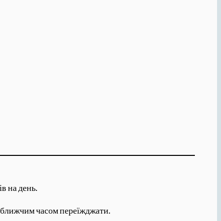
в на день.
айближчим часом переїжджати.