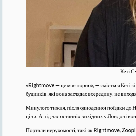
Кеті С
«Rightmove — це моє порно», — сміється Кеті з
будинків, які вона заглядає всередину, не виход
Минулого тижня, після одноденної поїздки до Н
ціни. А під час останніх вихідних у Лондоні вон
Портали нерухомості, такі як Rightmove, Zoopla