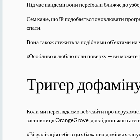
Під час пандемії вони переїхали ближче до узб
Сем каже, що їй подобається оновлювати програ
спати.
Вона також стежить за подібними об’єктами на
«Особливо я люблю план поверху — ви можете р
Тригер дофамін
Коли ми переглядаємо веб-сайти про нерухомість
засновниця OrangeGrove, дослідницького агент
«Візуалізація себе в цих бажаних домівках зап