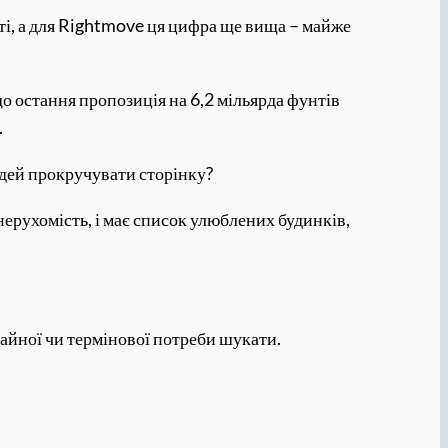
ті, а для Rightmove ця цифра ще вища – майже
 остання пропозиція на 6,2 мільярда фунтів
.
юдей прокручувати сторінку?
нерухомість, і має список улюблених будинків,
егайної чи термінової потреби шукати.