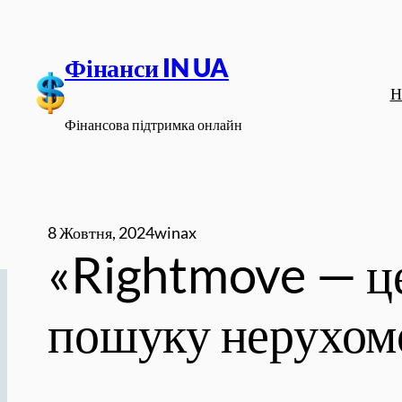
Перейти
до
Фінанси IN UA
вмісту
Н
Фінансова підтримка онлайн
8 Жовтня, 2024
winax
«Rightmove — це
пошуку нерухомо