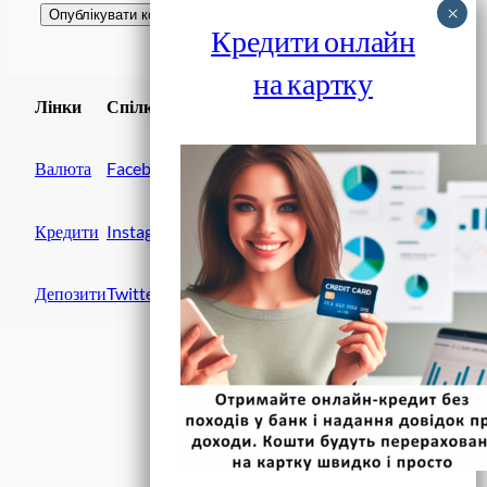
Кредити онлайн
на картку
Завантажити
Лінки
Спілки
Android додаток
Валюта
Facebook
Кредити
Instagram
Депозити
Twitter
Фінанси IN UA
вулиця Хрещатик, 14
Київ, 01001
Україна