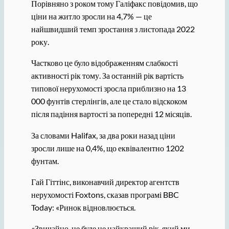
Порівняно з роком тому Галіфакс повідомив, що
ціни на житло зросли на 4,7% — це
найшвидший темп зростання з листопада 2022
року.
Частково це було відображенням слабкості
активності рік тому. За останній рік вартість
типової нерухомості зросла приблизно на 13
000 фунтів стерлінгів, але це стало відскоком
після падіння вартості за попередні 12 місяців.
За словами Halifax, за два роки назад ціни
зросли лише на 0,4%, що еквівалентно 1202
фунтам.
Гай Гіттінс, виконавчий директор агентств
нерухомості Foxtons, сказав програмі BBC
Today: «Ринок відновлюється.
«Звичайно, це буде не найкращий рік, який ми