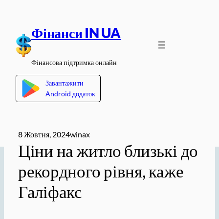
Перейти
до
Фінанси IN UA
вмісту
Фінансова підтримка онлайн
Завантажити
Android додаток
8 Жовтня, 2024
winax
Ціни на житло близькі до
рекордного рівня, каже
Галіфакс