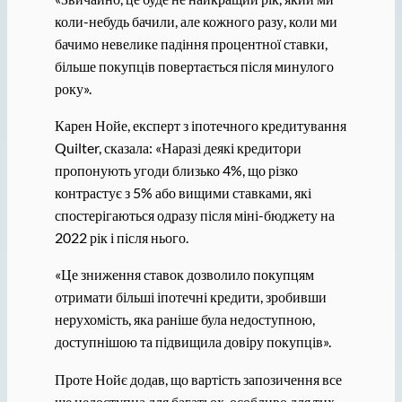
коли-небудь бачили, але кожного разу, коли ми
бачимо невелике падіння процентної ставки,
більше покупців повертається після минулого
року».
Карен Нойе, експерт з іпотечного кредитування
Quilter, сказала: «Наразі деякі кредитори
пропонують угоди близько 4%, що різко
контрастує з 5% або вищими ставками, які
спостерігаються одразу після міні-бюджету на
2022 рік і після нього.
«Це зниження ставок дозволило покупцям
отримати більші іпотечні кредити, зробивши
нерухомість, яка раніше була недоступною,
доступнішою та підвищила довіру покупців».
Проте Нойє додав, що вартість запозичення все
ще недоступна для багатьох, особливо для тих,