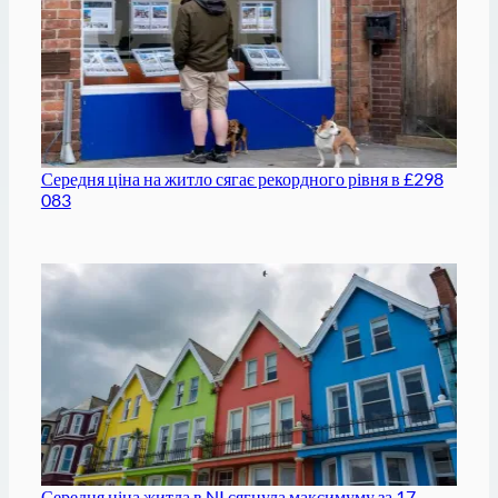
Середня ціна на житло сягає рекордного рівня в £298
083
Середня ціна житла в NI сягнула максимуму за 17