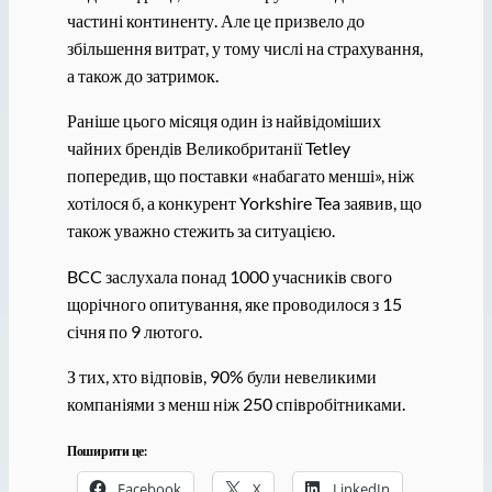
частині континенту. Але це призвело до
збільшення витрат, у тому числі на страхування,
а також до затримок.
Раніше цього місяця один із найвідоміших
чайних брендів Великобританії Tetley
попередив, що поставки «набагато менші», ніж
хотілося б, а конкурент Yorkshire Tea заявив, що
також уважно стежить за ситуацією.
BCC заслухала понад 1000 учасників свого
щорічного опитування, яке проводилося з 15
січня по 9 лютого.
З тих, хто відповів, 90% були невеликими
компаніями з менш ніж 250 співробітниками.
Поширити це:
Facebook
X
LinkedIn