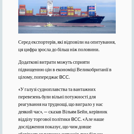
Серед експортерів, які відповіли на опитування,
ця цифра зросла до більш ніж половини.
Додаткові витрати можуть сприяти
підвищенню цін в економіці Великобританії в
цілому, попереджає BCC.
«У галузі судноплавства та вантажних
перевезень були вільні потужності для
реагування на труднощі, що виграло у нас
деякий час», — сказав Вільям Бейн, керівник
відділу торгової політики BCC. «Але наше
дослідження показує, що чим довше
зберігається поточна ситуація, тим більша