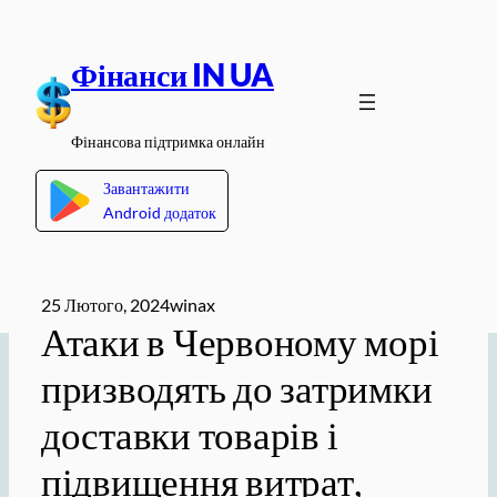
Перейти
до
Фінанси IN UA
вмісту
Фінансова підтримка онлайн
Завантажити
Android додаток
25 Лютого, 2024
winax
Атаки в Червоному морі
призводять до затримки
доставки товарів і
підвищення витрат,