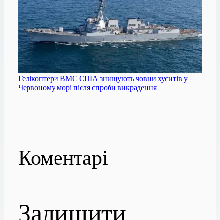
Гелікоптери ВМС США знищують човни хуситів у
Червоному морі після спроби викрадення
Коментарі
Залишити