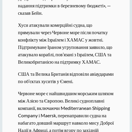
надання підтримки в березневому бюджеті», —
сказав Бейн.
Хуси атакували комерційні судна, що
прямували через Червоне море після початку
конфлікту між Ізраїлем і ХАМАС у жовтні.
Підтримуване Іраном угруповання заявило, що
атакувало кораблі, пов’язані з Ізраїлем, США та
Великобританією на підтримку ХАМАС.
США та Велика Британія відповіли авіаударами
по об’єктах хуситів у Ємені.
Червоне море є найшвидшим морським шляхом
між Азією та Європою. Великі судноплавні
компанії, включаючи Mediterranean Shipping
Company і Maersk, перенаправили судна на
набагато довший маршрут навколо мису Доброї
Надії в Африці, а потім вгору по західній