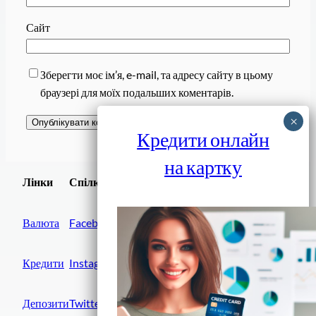
Сайт
Зберегти моє ім’я, e-mail, та адресу сайту в цьому
браузері для моїх подальших коментарів.
Кредити онлайн
на картку
Завантажити
Лінки
Спілки
Android додаток
Валюта
Facebook
Кредити
Instagram
Депозити
Twitter