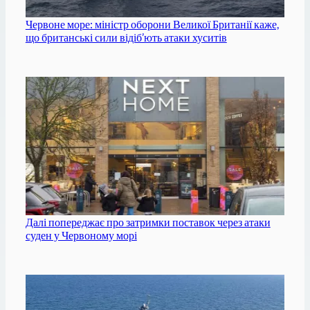
Червоне море: міністр оборони Великої Британії каже,
що британські сили відіб’ють атаки хуситів
Далі попереджає про затримки поставок через атаки
суден у Червоному морі