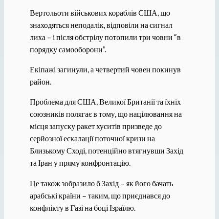
Вертольоти військових кораблів США, що
знаходяться неподалік, відповіли на сигнал
лиха – і після обстрілу потопили три човни “в
порядку самооборони”.
Екіпажі загинули, а четвертий човен покинув
район.
Проблема для США, Великої Британії та їхніх
союзників полягає в тому, що націлювання на
місця запуску ракет хуситів призведе до
серйозної ескалації поточної кризи на
Близькому Сході, потенційно втягнувши Захід
та Іран у пряму конфронтацію.
Це також зобразило б Захід – як його бачать
арабські країни – таким, що приєднався до
конфлікту в Газі на боці Ізраїлю.