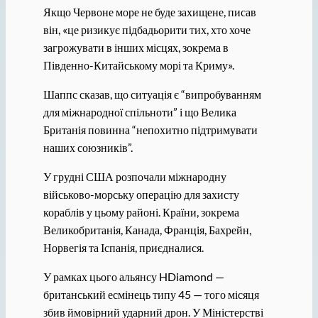
Якщо Червоне море не буде захищене, писав
він, «це ризикує підбадьорити тих, хто хоче
загрожувати в інших місцях, зокрема в
Південно-Китайському морі та Криму».
Шаппс сказав, що ситуація є “випробуванням
для міжнародної спільноти” і що Велика
Британія повинна “непохитно підтримувати
наших союзників”.
У грудні США розпочали міжнародну
військово-морську операцію для захисту
кораблів у цьому районі. Країни, зокрема
Великобританія, Канада, Франція, Бахрейн,
Норвегія та Іспанія, приєдналися.
У рамках цього альянсу HDiamond —
британський есмінець типу 45 — того місяця
збив ймовірний ударний дрон. У Міністерстві