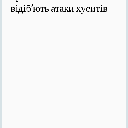
відіб’ють атаки хуситів