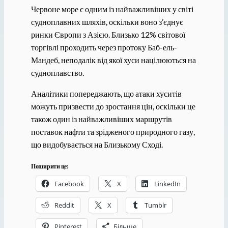
Червоне море є одним із найважливіших у світі
судноплавних шляхів, оскільки воно з’єднує
ринки Європи з Азією. Близько 12% світової
торгівлі проходить через протоку Баб-ель-
Мандеб, неподалік від якої хуси націлюються на
судноплавство.
Аналітики попереджають, що атаки хуситів
можуть призвести до зростання цін, оскільки це
також один із найважливіших маршрутів
поставок нафти та зрідженого природного газу,
що видобувається на Близькому Сході.
Поширити це:
Facebook
X
LinkedIn
Reddit
X
Tumblr
Pinterest
Більше