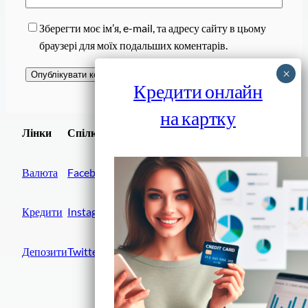
Зберегти моє ім’я, e-mail, та адресу сайту в цьому
браузері для моїх подальших коментарів.
Кредити онлайн
на картку
Завантажити
Лінки
Спілки
Android додаток
Валюта
Facebook
Кредити
Instagram
Депозити
Twitter
Фінанси IN UA