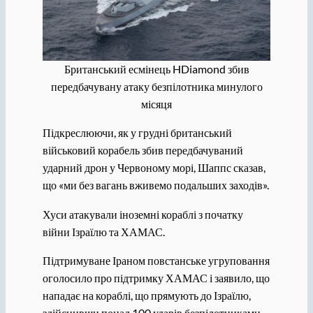
Британський есмінець HDiamond збив
передбачувану атаку безпілотника минулого
місяця
Підкреслюючи, як у грудні британський
військовий корабель збив передбачуваний
ударний дрон у Червоному морі, Шаппс сказав,
що «ми без вагань вживемо подальших заходів».
Хуси атакували іноземні кораблі з початку
війни Ізраїлю та ХАМАС.
Підтримуване Іраном повстанське угруповання
оголосило про підтримку ХАМАС і заявило, що
нападає на кораблі, що прямують до Ізраїлю,
здійснивши понад 100 ударів безпілотниками