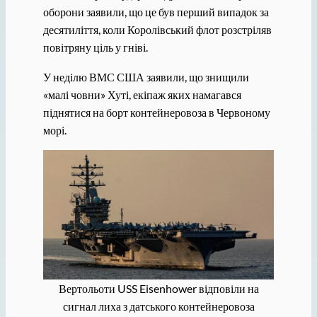
оборони заявили, що це був перший випадок за
десятиліття, коли Королівський флот розстріляв
повітряну ціль у гніві.
У неділю ВМС США заявили, що знищили
«малі човни» Хуті, екіпаж яких намагався
піднятися на борт контейнеровоза в Червоному
морі.
Вертольоти USS Eisenhower відповіли на
сигнал лиха з датського контейнеровоза