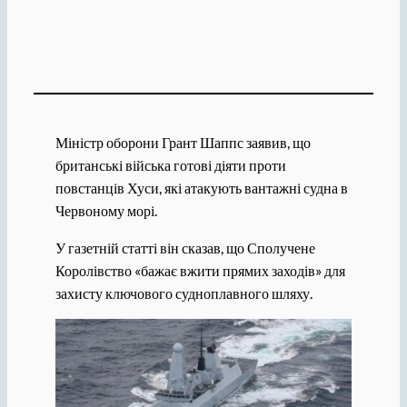
Міністр оборони Грант Шаппс заявив, що
британські війська готові діяти проти
повстанців Хуси, які атакують вантажні судна в
Червоному морі.
У газетній статті він сказав, що Сполучене
Королівство «бажає вжити прямих заходів» для
захисту ключового судноплавного шляху.