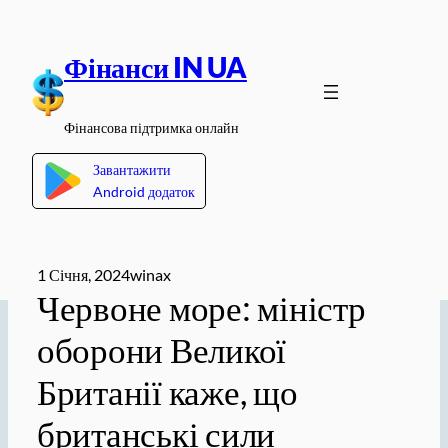
Перейти
до
Фінанси IN UA
вмісту
Фінансова підтримка онлайн
Завантажити
Android додаток
1 Січня, 2024
winax
Червоне море: міністр
оборони Великої
Британії каже, що
британські сили