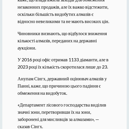
незаконних продажів, але їх важко відстежити,
оскільки більшість видобутих алмазів є
відносно невеликими та не мають високих цін.
Чиновники визнають, що відбулося зниження
кількості алмазів, переданих на державні
аукціони.
У 2016 році офіс отримав 1133 діаманти, але в
2023 році їх кількість скоротилася лише до 23.
Анупам Сінгх, державний оцінювач алмазів у
Панні, каже, що причиною цього падіння є
обмеження на видобуток.
«Департамент лісового господарства виділив
значні зони, перетворивши їх на зони,
заборонені для мисливців за алмазами», —
сказав Сінгх.