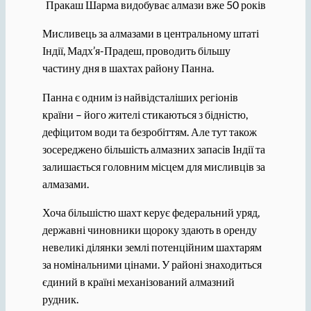
Пракаш Шарма видобуває алмази вже 50 років
Мисливець за алмазами в центральному штаті
Індії, Мадх’я-Прадеш, проводить більшу
частину дня в шахтах району Панна.
Панна є одним із найвідсталіших регіонів
країни – його жителі стикаються з бідністю,
дефіцитом води та безробіттям. Але тут також
зосереджено більшість алмазних запасів Індії та
залишається головним місцем для мисливців за
алмазами.
Хоча більшістю шахт керує федеральний уряд,
державні чиновники щороку здають в оренду
невеликі ділянки землі потенційним шахтарям
за номінальними цінами. У районі знаходиться
єдиний в країні механізований алмазний
рудник.