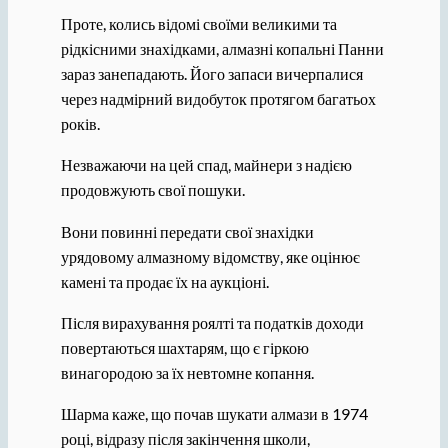
Проте, колись відомі своїми великими та
рідкісними знахідками, алмазні копальні Панни
зараз занепадають. Його запаси вичерпалися
через надмірний видобуток протягом багатьох
років.
Незважаючи на цей спад, майнери з надією
продовжують свої пошуки.
Вони повинні передати свої знахідки
урядовому алмазному відомству, яке оцінює
камені та продає їх на аукціоні.
Після вирахування роялті та податків доходи
повертаються шахтарям, що є гіркою
винагородою за їх невтомне копання.
Шарма каже, що почав шукати алмази в 1974
році, відразу після закінчення школи,