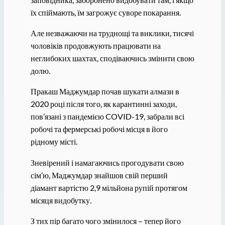
їх спіймають, їм загрожує суворе покарання.
Але незважаючи на труднощі та виклики, тисячі
чоловіків продовжують працювати на
неглибоких шахтах, сподіваючись змінити свою
долю.
Пракаш Маджумдар почав шукати алмази в
2020 році після того, як карантинні заходи,
пов’язані з пандемією COVID-19, забрали всі
робочі та фермерські робочі місця в його
рідному місті.
Зневірений і намагаючись прогодувати свою
сім’ю, Маджумдар знайшов свій перший
діамант вартістю 2,9 мільйона рупій протягом
місяця видобутку.
З тих пір багато чого змінилося – тепер його