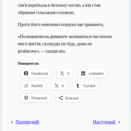
сім’я переїхала в бетонну оселю, а він став
обраним сільським головою.
Проте його невпинні пошуки ще тривають.
«Полювання на діаманти залишиться частиною
мого життя, і я нікуди не піду, доки не
розбагачу», — сказав він.
Поширити це:
Facebook
X
LinkedIn
Reddit
X
Tumblr
Pinterest
Більше
«
Попередній
Наступний
»