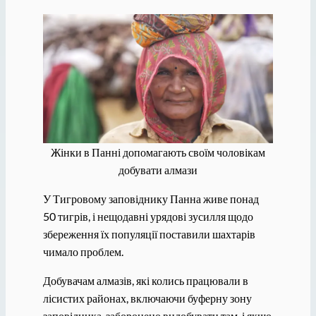
Жінки в Панні допомагають своїм чоловікам
добувати алмази
У Тигровому заповіднику Панна живе понад
50 тигрів, і нещодавні урядові зусилля щодо
збереження їх популяції поставили шахтарів
чимало проблем.
Добувачам алмазів, які колись працювали в
лісистих районах, включаючи буферну зону
заповідника, заборонено видобувати там, і якщо