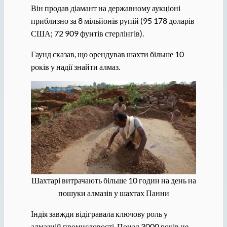
Він продав діамант на державному аукціоні
приблизно за 8 мільйонів рупій (95 178 доларів
США; 72 909 фунтів стерлінгів).
Гаунд сказав, що орендував шахти більше 10
років у надії знайти алмаз.
Шахтарі витрачають більше 10 годин на день на
пошуки алмазів у шахтах Панни
Індія завжди відігравала ключову роль у
алмазній промисловості. Понад 3000 років це