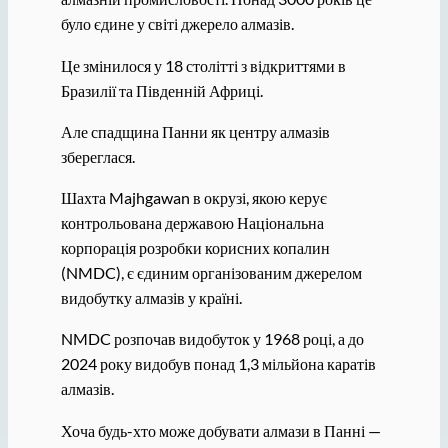
було єдине у світі джерело алмазів.
Це змінилося у 18 столітті з відкриттями в
Бразилії та Південній Африці.
Але спадщина Панни як центру алмазів
збереглася.
Шахта Majhgawan в окрузі, якою керує
контрольована державою Національна
корпорація розробки корисних копалин
(NMDC), є єдиним організованим джерелом
видобутку алмазів у країні.
NMDC розпочав видобуток у 1968 році, а до
2024 року видобув понад 1,3 мільйона каратів
алмазів.
Хоча будь-хто може добувати алмази в Панні —