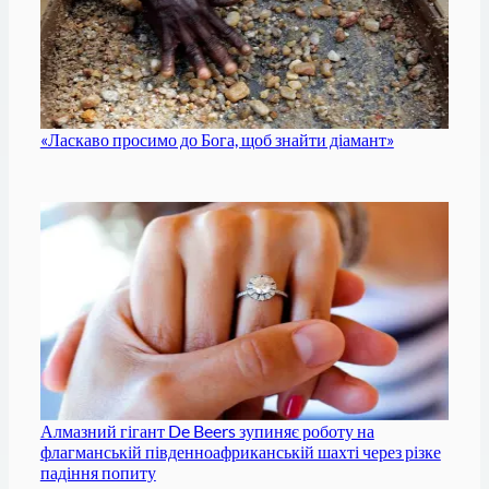
«Ласкаво просимо до Бога, щоб знайти діамант»
Алмазний гігант De Beers зупиняє роботу на
флагманській південноафриканській шахті через різке
падіння попиту