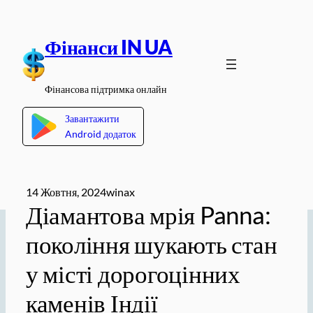
Перейти
до
Фінанси IN UA
вмісту
Фінансова підтримка онлайн
Завантажити
Android додаток
14 Жовтня, 2024
winax
Діамантова мрія Panna:
покоління шукають стан
у місті дорогоцінних
каменів Індії