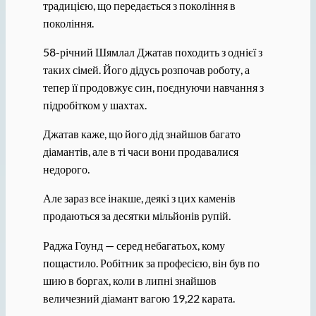
традицією, що передається з покоління в
покоління.
58-річний Шямлал Джатав походить з однієї з
таких сімей. Його дідусь розпочав роботу, а
тепер її продовжує син, поєднуючи навчання з
підробітком у шахтах.
Джатав каже, що його дід знайшов багато
діамантів, але в ті часи вони продавалися
недорого.
Але зараз все інакше, деякі з цих каменів
продаються за десятки мільйонів рупій.
Раджа Гоунд — серед небагатьох, кому
пощастило. Робітник за професією, він був по
шию в боргах, коли в липні знайшов
величезний діамант вагою 19,22 карата.