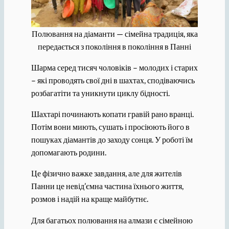
Полювання на діаманти — сімейна традиція, яка
передається з покоління в покоління в Панні
Шарма серед тисяч чоловіків – молодих і старих
– які проводять свої дні в шахтах, сподіваючись
розбагатіти та уникнути циклу бідності.
Шахтарі починають копати гравій рано вранці.
Потім вони миють, сушать і просіюють його в
пошуках діамантів до заходу сонця. У роботі їм
допомагають родини.
Це фізично важке завдання, але для жителів
Панни це невід’ємна частина їхнього життя,
розмов і надій на краще майбутнє.
Для багатьох полювання на алмази є сімейною