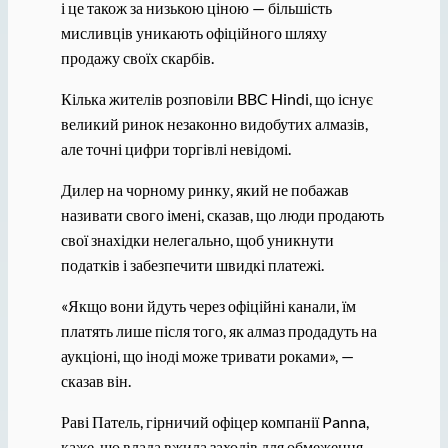
і це також за низькою ціною — більшість
мисливців уникають офіційного шляху
продажу своїх скарбів.
Кілька жителів розповіли BBC Hindi, що існує
великий ринок незаконно видобутих алмазів,
але точні цифри торгівлі невідомі.
Дилер на чорному ринку, який не побажав
називати свого імені, сказав, що люди продають
свої знахідки нелегально, щоб уникнути
податків і забезпечити швидкі платежі.
«Якщо вони йдуть через офіційні канали, їм
платять лише після того, як алмаз продадуть на
аукціоні, що іноді може тривати роками», —
сказав він.
Раві Патель, гірничий офіцер компанії Panna,
каже, що влада вжила заходів для обмеження