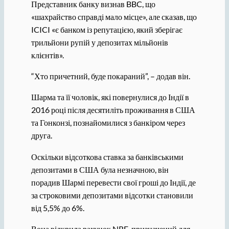
Представник банку визнав BBC, що
«шахрайство справді мало місце», але сказав, що
ICICI «є банком із репутацією, який зберігає
трильйони рупій у депозитах мільйонів
клієнтів».
“Хто причетний, буде покараний”, – додав він.
Шарма та її чоловік, які повернулися до Індії в
2016 році після десятиліть проживання в США
та Гонконзі, познайомилися з банкіром через
друга.
Оскільки відсоткова ставка за банківськими
депозитами в США була незначною, він
порадив Шармі перевести свої гроші до Індії, де
за строковими депозитами відсотки становили
від 5,5% до 6%.
Вона відкрила рахунок NRE, призначений для