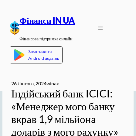
Перейти
до
Фінанси IN UA
вмісту
Фінансова підтримка онлайн
Завантажити
Android додаток
26 Лютого, 2024
winax
Індійський банк ICICI:
«Менеджер мого банку
вкрав 1,9 мільйона
доларів з мого рахунку»