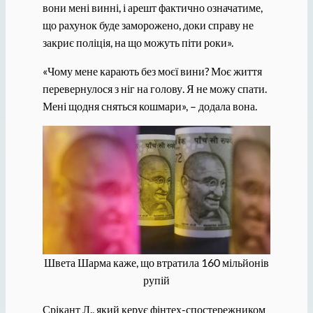
вони мені винні, і арешт фактично означатиме,
що рахунок буде заморожено, доки справу не
закриє поліція, на що можуть піти роки».
«Чому мене карають без моєї вини? Моє життя
перевернулося з ніг на голову. Я не можу спати.
Мені щодня сняться кошмари», – додала вона.
Швета Шарма каже, що втратила 160 мільйонів
рупій
Срікант Л., який керує фінтех-спостережником