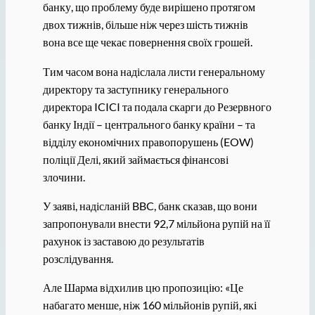
банку, що проблему буде вирішено протягом
двох тижнів, більше ніж через шість тижнів
вона все ще чекає повернення своїх грошей.
Тим часом вона надіслала листи генеральному
директору та заступнику генерального
директора ICICI та подала скарги до Резервного
банку Індії – центрального банку країни – та
відділу економічних правопорушень (EOW)
поліції Делі, який займається фінансові
злочини.
У заяві, надісланій BBC, банк сказав, що вони
запропонували внести 92,7 мільйона рупій на її
рахунок із заставою до результатів
розслідування.
Але Шарма відхилив цю пропозицію: «Це
набагато менше, ніж 160 мільйонів рупій, які