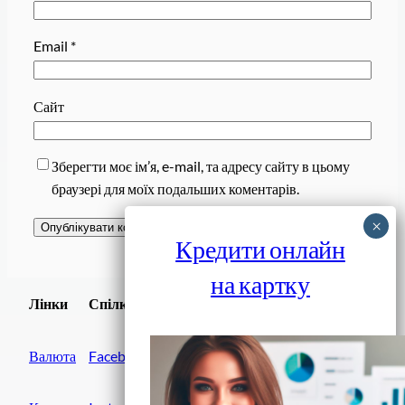
Email
*
Сайт
Зберегти моє ім’я, e-mail, та адресу сайту в цьому
браузері для моїх подальших коментарів.
Кредити онлайн
на картку
Завантажити
Лінки
Спілки
Android додаток
Валюта
Facebook