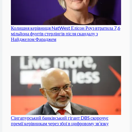
Колишня керівниця NatWest Елісон Роуз втратила 7,6
мільйона фунтів стерлінгів після скандалу з
Найджелом Фараджем
Сінгапурський банківський гігант DBS скорочує
премії керівникам через збої в цифровому зв’язку