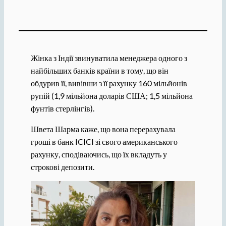
Жінка з Індії звинуватила менеджера одного з
найбільших банків країни в тому, що він
обдурив її, вивівши з її рахунку 160 мільйонів
рупій (1,9 мільйона доларів США; 1,5 мільйона
фунтів стерлінгів).
Швета Шарма каже, що вона перерахувала
гроші в банк ICICI зі свого американського
рахунку, сподіваючись, що їх вкладуть у
строкові депозити.