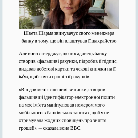
Швета Шарма звинувачує свого менеджера
банку в тому, що він влаштував її шахрайство
Але вона стверджує, що посадовець банку
створив «фальшиві рахунки, підробив її підпис,
видавав дебетові картки та чекові книжки на її
ім’я», щоб зняти гроші з її рахунків.
«Він дав мені фальшиві виписки, створив
фальшивий ідентифікатор електронної пошти
на моє ім’я та маніпулював номером мого
мобільного в банківських записах, щоб я не
отримувала жодних сповіщень про зняття
грошей», — сказала вона ВВС.