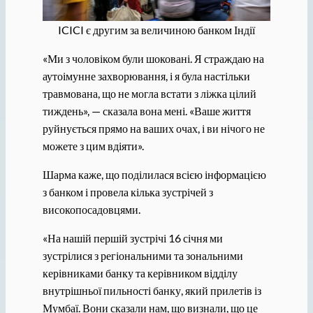
ICICI є другим за величиною банком Індії
«Ми з чоловіком були шоковані. Я страждаю на
аутоімунне захворювання, і я була настільки
травмована, що не могла встати з ліжка цілий
тиждень», — сказала вона мені. «Ваше життя
руйнується прямо на ваших очах, і ви нічого не
можете з цим вдіяти».
Шарма каже, що поділилася всією інформацією
з банком і провела кілька зустрічей з
високопосадовцями.
«На нашій першій зустрічі 16 січня ми
зустрілися з регіональними та зональними
керівниками банку та керівником відділу
внутрішньої пильності банку, який прилетів із
Мумбаї. Вони сказали нам, що визнали, що це