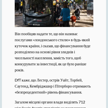
Він пообіцяв надати те, що він називає
послугами «лондонського стилю» в будь-який
куточок країни, і сказав, що фінансування буде
розподілено на основі рівня злиднів і
чисельності населення, замість того, щоб
конкурувати за інвестиції, як це було раніше
років.
DfT каже, що Лестер, острів Уайт, Торбей,
Саутенд, Кембріджшир і Пітерборо отримають
«безпрецедентний» рівень фінансування.
Загалом місцеві органи влади виділять 712
мільйонів фунтів стерлінгів на покращення