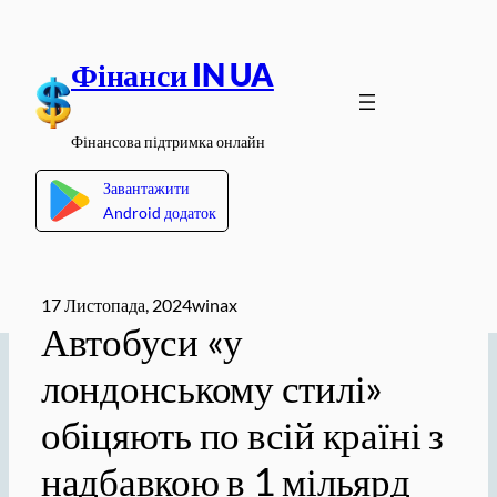
Перейти
до
Фінанси IN UA
вмісту
Фінансова підтримка онлайн
Завантажити
Android додаток
17 Листопада, 2024
winax
Автобуси «у
лондонському стилі»
обіцяють по всій країні з
надбавкою в 1 мільярд