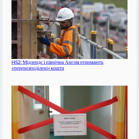
HS2: Мідлендс і північна Англія отримають
«перерозподілені» кошти