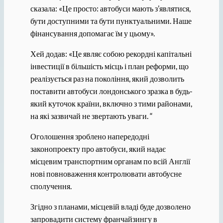
сказала: «Це просто: автобуси мають з’являтися,
бути доступними та бути пунктуальними. Наше
фінансування допомагає їм у цьому».
Хей додав: «Це являє собою рекордні капітальні
інвестиції в більшість місць і план реформи, що
реалізується раз на покоління, який дозволить
поставити автобуси лондонського зразка в будь-
який куточок країни, включно з тими районами,
на які зазвичай не звертають уваги. “
Оголошення зроблено напередодні
законопроекту про автобуси, який надає
місцевим транспортним органам по всій Англії
нові повноваження контролювати автобусне
сполучення.
Згідно з планами, місцевій владі буде дозволено
запровадити систему франчайзингу в