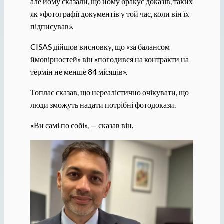
але йому сказали, що йому бракує доказів, таких
як «фотографії документів у той час, коли він їх
підписував».
CISAS дійшов висновку, що «за балансом
ймовірностей» він «погодився на контракти на
термін не менше 84 місяців».
Топлас сказав, що нереалістично очікувати, що
люди зможуть надати потрібні фотодокази.
«Ви самі по собі», — сказав він.