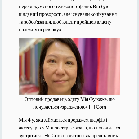
перевірку» свого телекопортфоліо. Він був
відданий прозорості, але існували «очікування
та зобов’язання, щоб клієнт пройшов власну
належну перевірку».
Оптовий продавець одягу Мія Фу каже, що
почувається «зрадженою» Hii Com
Мія Фу, яка займається продажем шарфів і
аксесуарів у Манчестері, сказала, що погодилася
зустрітися з Hii Com після того, як представник