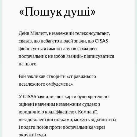
«Пошук душі»
Дейв Міллетт, незалежний телеконсультант,
сказав, що небагато людей знали, що CISAS
фінансується самою галуззю, і «жоден
постачальник не зобов’язаний» підписуватися
на нього.
Він закликав створити «справжнього
незалежного омбудсмена».
У CISAS заявили, що скарги були «ретельно
оцінені навченим незалежним суддею з
юридичною кваліфікацією». Компанії,
незадоволені висновками, можуть відхилити їх
і подати позов проти постачальника через
окружні суди.