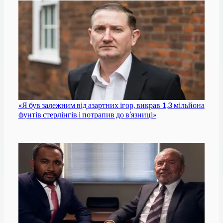
«Я був залежним від азартних ігор, викрав 1,3 мільйона
фунтів стерлінгів і потрапив до в’язниці»