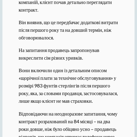
компаній, клієнт почав детально переглядати
контракт.
Він виявив, що це передбачає додаткові витрати
після першого року та на довший термін, ніж
обговорювалося.
На запитання продавець запропонував
викреслити сім різних уривків.
Вони включили один із детальним описом
«щорічної плати за технічне обслуговування» у
розмірі 983 фунтів стерлінгів після першого
року, яка, за словами продавця, застосовувалася,
лише якщо клієнт не мав страховки.
Відповідаючи на неодноразове запитання, чому
контракт розрахований на 84 місяці – на два
роки довше, ніж було обіцяно усно – продавець
відповів, що компанія отримає телефони через