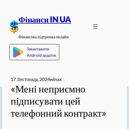
Перейти
до
Фінанси IN UA
вмісту
Фінансова підтримка онлайн
Завантажити
Android додаток
17 Листопада, 2024
winax
«Мені неприємно
підписувати цей
телефонний контракт»