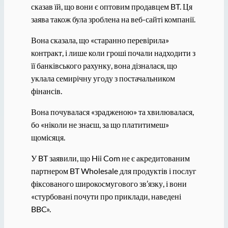
сказав їй, що вони є оптовим продавцем BT. Ця
заява також була зроблена на веб-сайті компанії.
Вона сказала, що «старанно перевірила»
контракт, і лише коли гроші почали надходити з
її банківського рахунку, вона дізналася, що
уклала семирічну угоду з постачальником
фінансів.
Вона почувалася «зрадженою» та хвилювалася,
бо «ніколи не знаєш, за що платитимеш»
щомісяця.
У BT заявили, що Hii Com не є акредитованим
партнером BT Wholesale для продуктів і послуг
фіксованого широкосмугового зв’язку, і вони
«стурбовані почути про приклади, наведені
BBC».