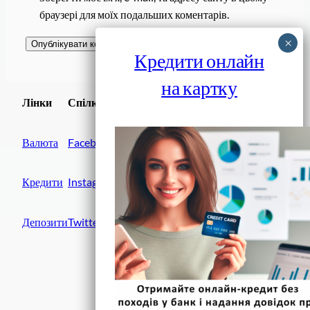
браузері для моїх подальших коментарів.
Кредити онлайн
на картку
Завантажити
Лінки
Спілки
Android додаток
Валюта
Facebook
Кредити
Instagram
Депозити
Twitter
Фінанси IN UA
вулиця Хрещатик, 14
Київ, 01001