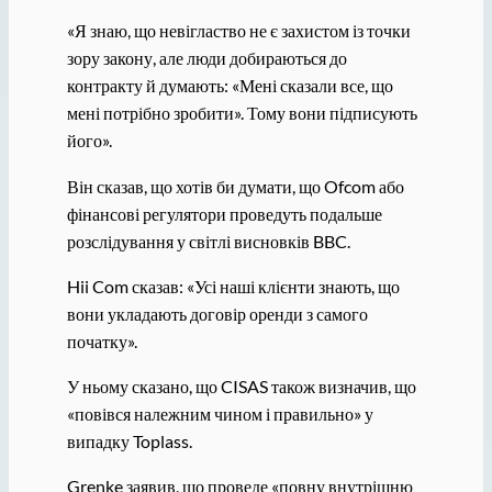
«Я знаю, що невігластво не є захистом із точки
зору закону, але люди добираються до
контракту й думають: «Мені сказали все, що
мені потрібно зробити». Тому вони підписують
його».
Він сказав, що хотів би думати, що Ofcom або
фінансові регулятори проведуть подальше
розслідування у світлі висновків BBC.
Hii Com сказав: «Усі наші клієнти знають, що
вони укладають договір оренди з самого
початку».
У ньому сказано, що CISAS також визначив, що
«повівся належним чином і правильно» у
випадку Toplass.
Grenke заявив, що проведе «повну внутрішню