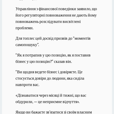
Управління з фінансової поведінки заявило, що
його регуляторні повноваження не дають йому
повноважень розслідувати висвітлені
проблеми.
Для топлес цей досвід призвів до “моментів
самопошуку”.
“Як я потрапив у цю позицію, як я поставив
бізнес у цю позицію?” сказав він.
“Ви щодня ведете бізнес і довіряєте. Це
стосується довіри до людини, яка сиділа
навпроти вас.
«Дізнаватися через місяці й тижні, що вас
обдурили, — це неприємне відчуття».
Якщо ви бажаєте зв’язатися зі своїм власним