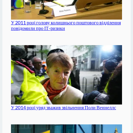
У 2011 році голову колишнього поштового відділення
повідомили про ІТ-ризики
У 2014 році уряд зважив звільнення Поли Веннеллс