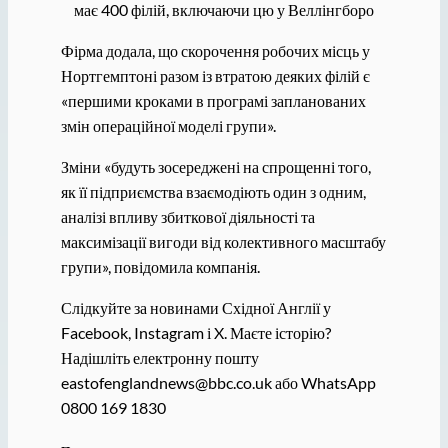
має 400 філій, включаючи цю у Веллінгборо
Фірма додала, що скорочення робочих місць у
Нортгемптоні разом із втратою деяких філій є
«першими кроками в програмі запланованих
змін операційної моделі групи».
Зміни «будуть зосереджені на спрощенні того,
як її підприємства взаємодіють один з одним,
аналізі впливу збиткової діяльності та
максимізації вигоди від колективного масштабу
групи», повідомила компанія.
Слідкуйте за новинами Східної Англії у
Facebook, Instagram і X. Маєте історію?
Надішліть електронну пошту
eastofenglandnews@bbc.co.uk або WhatsApp
0800 169 1830