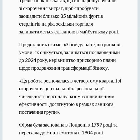
Тревіс Перкінс сказав, що він нарощує зусилля
зі скорочення витрат, щоб спробувати
заощадити близько 35 мільйонів фунтів
стерлінгів на рік, оскільки торгівля
залишатиметься складною в майбутньому році.
Представник сказав: «З огляду на те, що ринкові
умови, як очікується, залишаться послабленими
до 2024 року, керівництво прискорило плани
щодо продовження трансформації бізнесу.
«Ця робота розпочалася в четвертому кварталі зі
скорочення центральної та регіональної
чисельності персоналу разом із підвищенням
ефективності, досягнутою в рамках ланцюга
постачання групи».
Фірма була заснована в Лондоні в 1797 році та
переїхала до Нортгемптона в 1904 році.