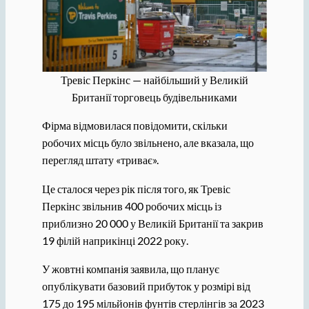
Тревіс Перкінс — найбільший у Великій
Британії торговець будівельниками
Фірма відмовилася повідомити, скільки
робочих місць було звільнено, але вказала, що
перегляд штату «триває».
Це сталося через рік після того, як Тревіс
Перкінс звільнив 400 робочих місць із
приблизно 20 000 у Великій Британії та закрив
19 філій наприкінці 2022 року.
У жовтні компанія заявила, що планує
опублікувати базовий прибуток у розмірі від
175 до 195 мільйонів фунтів стерлінгів за 2023