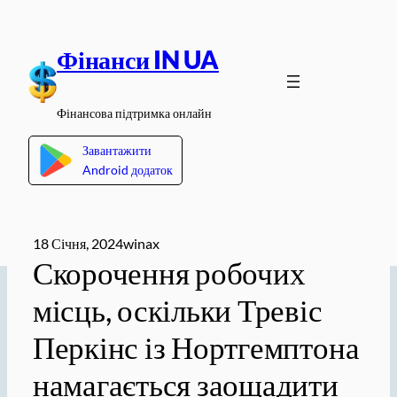
Перейти
до
Фінанси IN UA
вмісту
Фінансова підтримка онлайн
Завантажити
Android додаток
18 Січня, 2024
winax
Скорочення робочих
місць, оскільки Тревіс
Перкінс із Нортгемптона
намагається заощадити