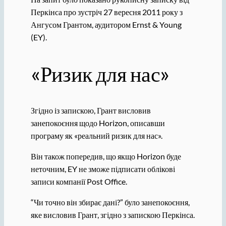
Перкінса про зустріч 27 вересня 2011 року з
Ангусом Грантом, аудитором Ernst & Young
(EY).
«Ризик для нас»
Згідно із запискою, Грант висловив
занепокоєння щодо Horizon, описавши
програму як «реальний ризик для нас».
Він також попередив, що якщо Horizon буде
неточним, EY не зможе підписати облікові
записи компанії Post Office.
“Чи точно він збирає дані?” було занепокоєння,
яке висловив Грант, згідно з запискою Перкінса.