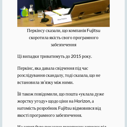
Перкінсу сказали, що компанія Fujitsu
скоротила якість свого програмного
забезпечення
Ці випадки триватимуть до 2015 року.
Перкінс, яка давала свідчення під час
розслідування скандалу, тоді сказала, що не
встановила зв’язку між ними.
Їй також повідомили, що пошта «уклала дуже
жорстку угоду» щодо ціни на Horizon, а
натомість розробник Fujitsu відмовився від
якості програмного забезпечення.
На запит було показано рукописну записку від