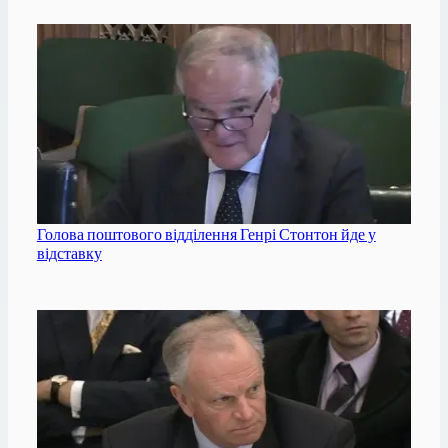
Голова поштового відділення Генрі Стонтон йде у
відставку