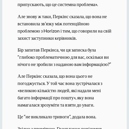
припускають, що це системна проблема».
Але знову ж таки, Перкінс сказала, що вона не
встановила зв’язку між потенційною
проблемою з Horizon і тим, що говорили на свій
захист заступники керівників.
Бір запитав Перкінса, чи ця записка була
“глибоко проблематичною для вас, оскільки ви
нічого не зробили з наданою вам інформацією?”
Але Перкінс сказала, що вона цього не
погоджується. У той час вона зустрічалася з
«великою кількістю людей, які надали мені
багато інформації про пошту», яку вона
намагалася зрозуміти та взяти до уваги.
Це “не викликало тривоги”, додала вона.
Згідно з приміткою, Грант також повідомив