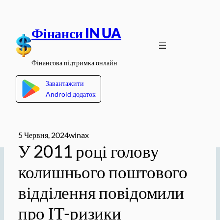
Перейти
до
Фінанси IN UA
вмісту
Фінансова підтримка онлайн
Завантажити
Android додаток
5 Червня, 2024
winax
У 2011 році голову
колишнього поштового
відділення повідомили
про ІТ-ризики