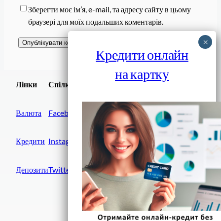
Зберегти моє ім’я, e-mail, та адресу сайту в цьому
браузері для моїх подальших коментарів.
Кредити онлайн
на картку
Завантажити
Лінки
Спілки
Android додаток
Валюта
Facebook
Кредити
Instagram
Депозити
Twitter
Фінанси IN UA
вулиця Хрещатик, 14