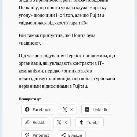
Перкінсу, що пошта уклала «дуже жорстку
угоду» щодо ціни Horizon, але що Fujitsu
«відмовилася від якості/гарантії».
Він також припустив, що Пошта була
«наївною».
Під час розслідування Перкінс повідомила, що
організації, які укладають контракти з ІТ-
компаніями, нерідко «опиняються в
невигідному становищі», і що вона стурбована
нерівними відносинами з Fujitsu.
Поширити це:
Facebook
X
LinkedIn
Reddit
X
Tumblr
Pinterest
Більше