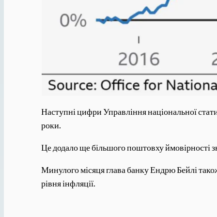
Наступні цифри Управління національної статис
роки.
Це додало ще більшого поштовху ймовірності з
Минулого місяця глава банку Ендрю Бейлі також
рівня інфляції.