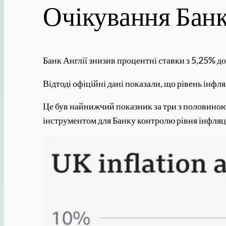
Очікування Банк
Банк Англії знизив процентні ставки з 5,25% до
Відтоді офіційні дані показали, що рівень інфля
Це був найнижчий показник за три з половиною
інструментом для Банку контролю рівня інфляці