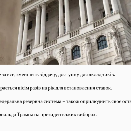
за все, зменшить віддачу, доступну для вкладників.
ається вісім разів на рік для встановлення ставок.
деральна резервна система – також оприлюднить своє ост
Дональда Трампа на президентських виборах.