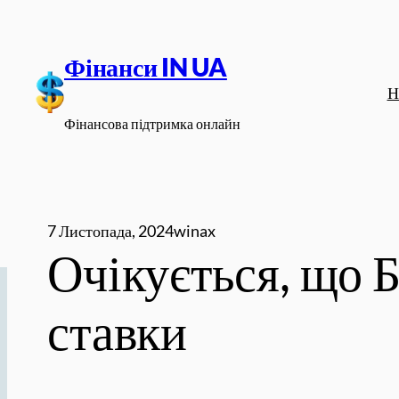
Перейти
до
Фінанси IN UA
вмісту
Н
Фінансова підтримка онлайн
7 Листопада, 2024
winax
Очікується, що Б
ставки