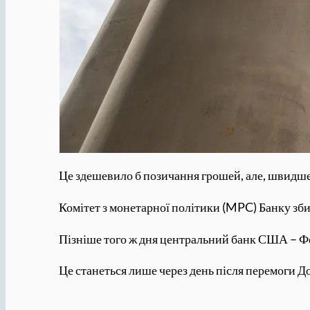
Це здешевило б позичання грошей, але, швидше 
Комітет з монетарної політики (MPC) Банку збир
Пізніше того ж дня центральний банк США – Фе
Це станеться лише через день після перемоги 