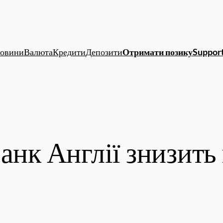
овини
Валюта
Кредити
Депозити
Отримати позику
Support
анк Англії знизить