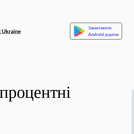
Завантажити
 Ukraine
Android додаток
 процентні