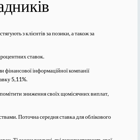
ладників
тягують з клієнтів за позики, а також за
процентних ставок.
ими фінансової інформаційної компанії
тавку 5,11%.
у помітити зниження своїх щомісячних виплат,
твами. Поточна середня ставка для облікового
авок. Ті заощаджувачі, які використовують свої