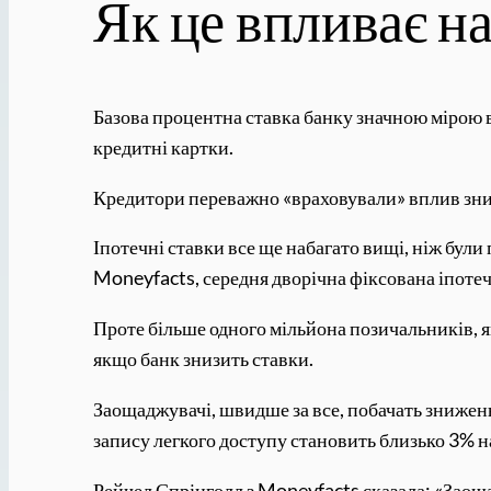
Як це впливає на
Базова процентна ставка банку значною мірою вп
кредитні картки.
Кредитори переважно «враховували» вплив зни
Іпотечні ставки все ще набагато вищі, ніж бул
Moneyfacts, середня дворічна фіксована іпотеч
Проте більше одного мільйона позичальників, я
якщо банк знизить ставки.
Заощаджувачі, швидше за все, побачать знижен
запису легкого доступу становить близько 3% на
Рейчел Спрінголл з Moneyfacts сказала: «Заоща