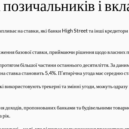
 позичальників і вк
ливає на ставки, які банки High Street та інші кредитори с
ження базової ставки, приймаючи рішення щодо власних 
и протягом більшої частини останнього десятиліття. За дан
на ставка становить 5,4%. П’ятирічна угода має середню с
кі використовують трекерні та змінні угоди, можуть одраз
ня доходів, пропонованих банками та будівельними товарис
 рік.
джувачі – це ті, хто відчуває силу зниження процентних ст