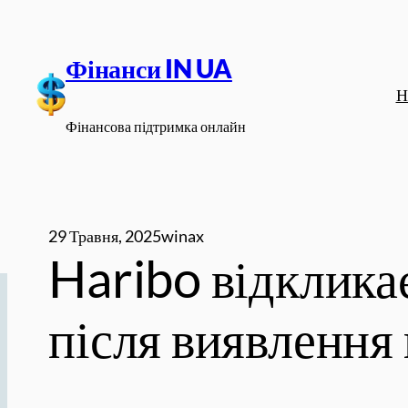
Перейти
до
Фінанси IN UA
вмісту
Н
Фінансова підтримка онлайн
29 Травня, 2025
winax
Haribo відклика
після виявлення