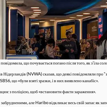
 повідомила, що почувається погано після того, як з’їла со
в Нідерландів (NVWA) сказав, що деякі повідомляли про “
S6, що «були взяті зразки, і в них виявлено канабіс».
цює з поліцією, щоб «встановити факти зараження».
абрудненими, але Haribo відкликає весь свій запас як зап