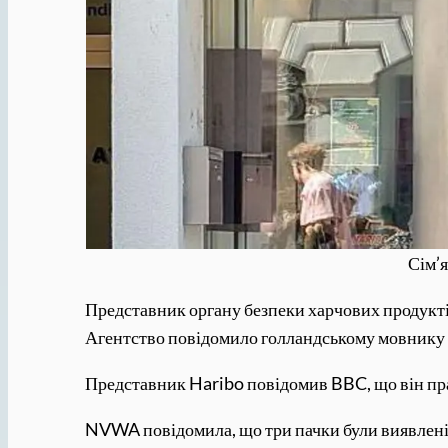
Сім’я
Представник органу безпеки харчових продукті
Агентство повідомило голландському мовнику SB
Представник Haribo повідомив BBC, що він пра
NVWA повідомила, що три пачки були виявлені з