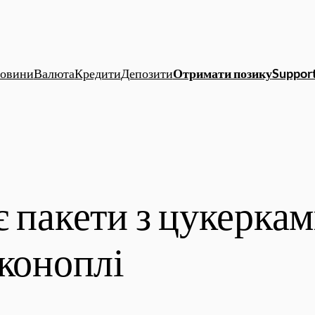
овини
Валюта
Кредити
Депозити
Отримати позику
Support
є пакети з цукерка
 коноплі