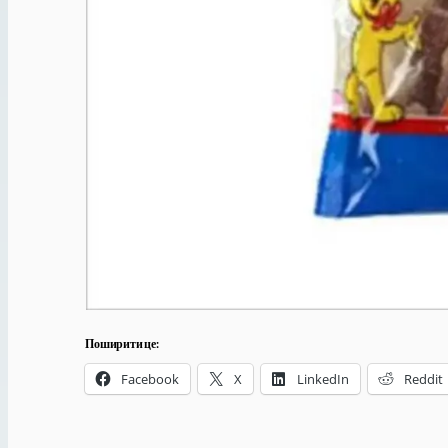
Поширити це:
Facebook
X
LinkedIn
Reddit