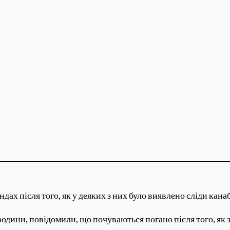
ах після того, як у деяких з них було виявлено сліди канаб
ї родини, повідомили, що почуваються погано після того, я