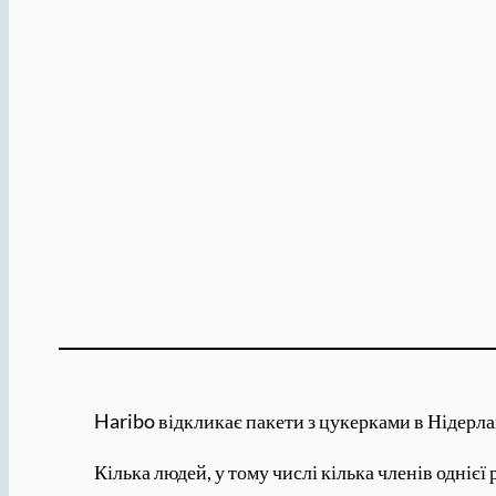
Haribo відкликає пакети з цукерками в Нідерланд
Кілька людей, у тому числі кілька членів одніє