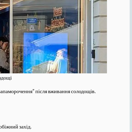
лодощі
запаморочення” після вживання солодощів.
обіжний захід.