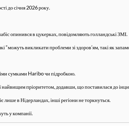
сті до січня 2026 року.
набіс опинився в цукерках, повідомляють голландські ЗМІ.
які “можуть викликати проблеми зі здоров’ям, такі як запа
німи сумками Haribo чи підробкою.
еї найвищим пріоритетом, додавши, що поставилася до інц
є лише в Нідерландах, інші регіони не торкнуться.
уть у компанії.