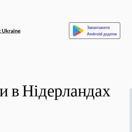
Завантажити
 Ukraine
Android додаток
ми в Нідерландах