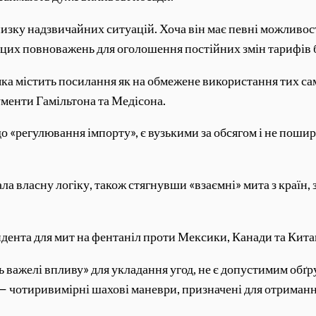
зку надзвичайних ситуацій. Хоча він має певні можливості
цих повноважень для оголошення постійних змін тарифів 
 яка містить посилання як на обмежене використання тих 
ументи Гамільтона та Медісона.
до «регулювання імпорту», ​​є вузькими за обсягом і не по
ла власну логіку, також стягнувши «взаємні» мита з країн, 
дента для мит на фентаніл проти Мексики, Канади та Китаю
 важелі впливу» для укладання угод, не є допустимим об
— чотиривимірні шахові маневри, призначені для отриманн