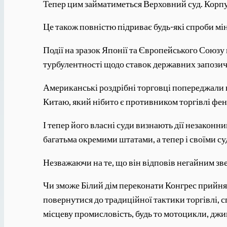
Тепер цим займатиметься Верховний суд. Корпус
Це також повністю підриває будь-які спроби м
Події на зразок Японії та Європейського Союзу
турбулентності щодо ставок державних запоз
Американські роздрібні торговці попереджали н
Китаю, який нібито є противником торгівлі фе
І тепер його власні суди визнають дії незакон
багатьма окремими штатами, а тепер і своїми су
Незважаючи на те, що він відповів негайним зв
Чи зможе Білий дім переконати Конгрес прийнят
повернутися до традиційної тактики торгівлі, с
місцеву промисловість, будь то мотоцикли, джи