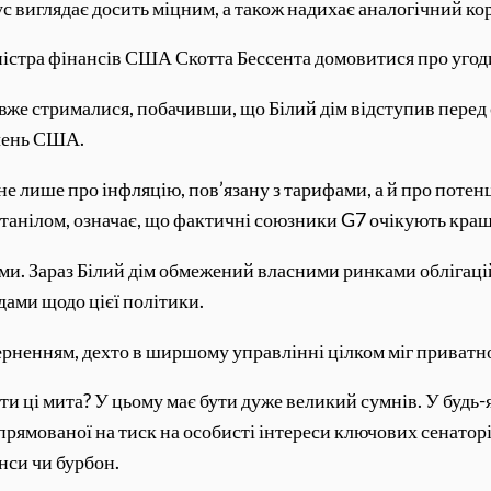
 виглядає досить міцним, а також надихає аналогічний кор
іністра фінансів США Скотта Бессента домовитися про угод
 вже стрималися, побачивши, що Білий дім відступив перед
ичень США.
е лише про інфляцію, пов’язану з тарифами, а й про потен
нтанілом, означає, що фактичні союзники G7 очікують кра
ними. Зараз Білий дім обмежений власними ринками облігац
дами щодо цієї політики.
ерненням, дехто в ширшому управлінні цілком міг приватно 
и ці мита? У цьому має бути дуже великий сумнів. У будь-
прямованої на тиск на особисті інтереси ключових сенаторі
нси чи бурбон.