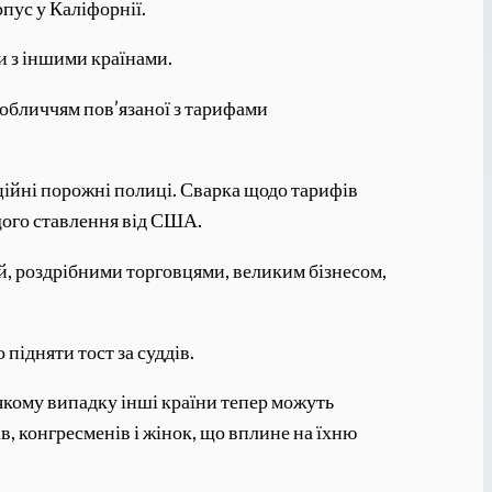
пус у Каліфорнії.
и з іншими країнами.
 обличчям пов’язаної з тарифами
ційні порожні полиці. Сварка щодо тарифів
щого ставлення від США.
ій, роздрібними торговцями, великим бізнесом,
підняти тост за суддів.
якому випадку інші країни тепер можуть
в, конгресменів і жінок, що вплине на їхню