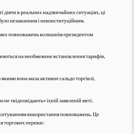
 діяти в реальних надзвичайних ситуаціях, ці
було незаконним і неконституційним.
самих повноважень колишнім президентом
ширюються на необмежене встановлення тарифів,
з якими вона мала активне сальдо торгівлі,
 не «відповідають» їхній заявленій меті.
ґрунтуванням використання повноважень. Це
я торгових переваг.