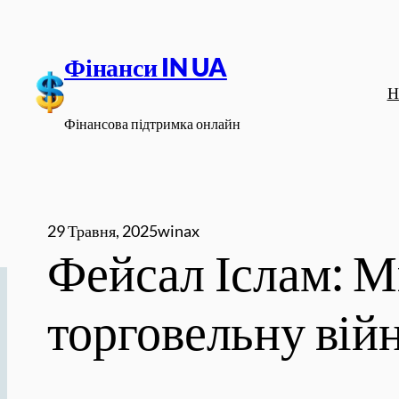
Перейти
до
Фінанси IN UA
вмісту
Н
Фінансова підтримка онлайн
29 Травня, 2025
winax
Фейсал Іслам: М
торговельну вій