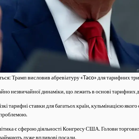
ться: Трамп висловив абревіатуру «Taco» для тарифних три
айно незвичайної динаміки, що лежить в основі тарифних д
кі тарифні ставки для багатьох країн, кульмінацією якого
 проблемою.
літика є сферою діяльності Конгресу США. Голови торгових
й займають дуже впливові посади.