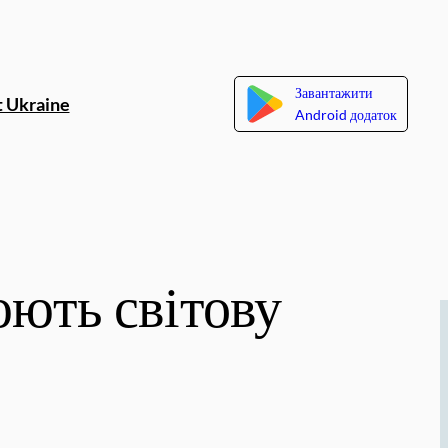
Завантажити
 Ukraine
Android додаток
юють світову