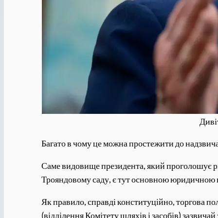
Диві
Багато в чому це можна простежити до надзвич
Саме видовище президента, який проголошує різ
Трояндовому саду, є тут основною юридичною
Як правило, справді конституційно, торгова по
(відділення Комітету шляхів і засобів) зазвича