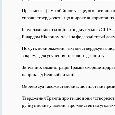
Президент Трамп обійшов усе це, оголосивши ни
справи стверджують, що широке використання 
Існує захоплююча оцінка поділу влади в США,
Річардом Ніксоном, так і на федералістські док
По суті, повноваження, які він стверджував що
зокрема, для усунення торгового дефіциту.
Звичайно, адміністрація Трампа скоріше підірва
наприклад Великобританії.
Окремо суд також встановив, що підстави прези
Твердження Трампа про те, що вони «створюють
руйнує повне уявлення про «мистецтво угоди» 