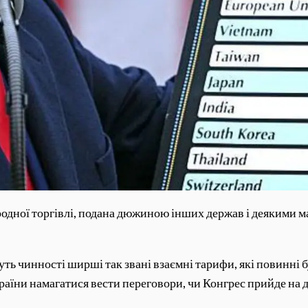
ародної торгівлі, подана дюжиною інших держав і деякими 
ть чинності ширші так звані взаємні тарифи, які повинні б
аїни намагатися вести переговори, чи Конгрес прийде на доп