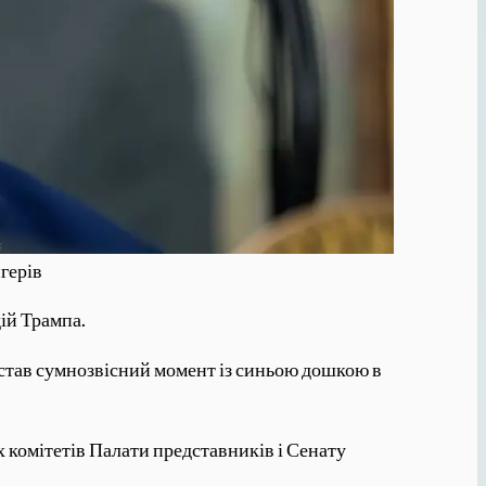
герів
ій Трампа.
 став сумнозвісний момент із синьою дошкою в
 комітетів Палати представників і Сенату