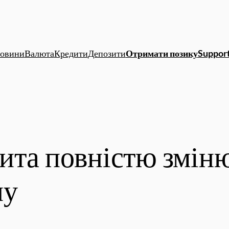
овини
Валюта
Кредити
Депозити
Отримати позику
Support
ита повністю змін
ну