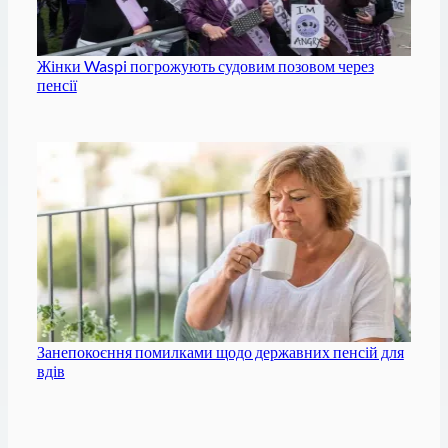
Жінки Waspi погрожують судовим позовом через
пенсії
Занепокоєння помилками щодо державних пенсій для
вдів