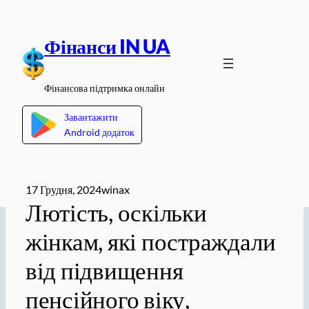
Перейти
до
Фінанси IN UA
вмісту
Фінансова підтримка онлайн
Завантажити
Android додаток
17 Грудня, 2024
winax
Лютість, оскільки
жінкам, які постраждали
від підвищення
пенсійного віку,