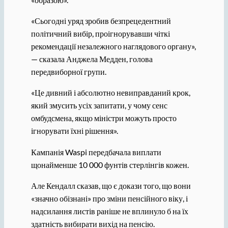
«Сьогодні уряд зробив безпрецедентний
політичний вибір, проігнорувавши чіткі
рекомендації незалежного наглядового органу»,
— сказала Анджела Медден, голова
передвиборної групи.
«Це дивний і абсолютно невиправданий крок,
який змусить усіх запитати, у чому сенс
омбудсмена, якщо міністри можуть просто
ігнорувати їхні рішення».
Кампанія Waspi передбачала виплати
щонайменше 10 000 фунтів стерлінгів кожен.
Але Кендалл сказав, що є докази того, що вони
«значно обізнані» про зміни пенсійного віку, і
надсилання листів раніше не вплинуло б на їх
здатність вибирати вихід на пенсію.