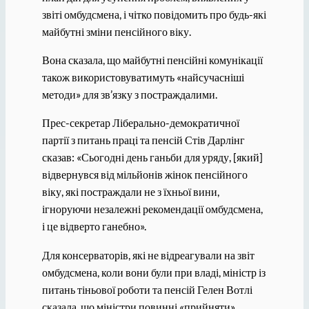
звіті омбудсмена, і чітко повідомить про будь-які
майбутні зміни пенсійного віку.
Вона сказала, що майбутні пенсійні комунікації
також використовуватимуть «найсучасніші
методи» для зв’язку з постраждалими.
Прес-секретар Ліберально-демократичної
партії з питань праці та пенсій Стів Дарлінг
сказав: «Сьогодні день ганьби для уряду, [який]
відвернувся від мільйонів жінок пенсійного
віку, які постраждали не з їхньої вини,
ігноруючи незалежні рекомендації омбудсмена,
і це відверто ганебно».
Для консерваторів, які не відреагували на звіт
омбудсмена, коли вони були при владі, міністр із
питань тіньової роботи та пенсій Гелен Вотлі
сказала, що міністри повинні «прийняти»