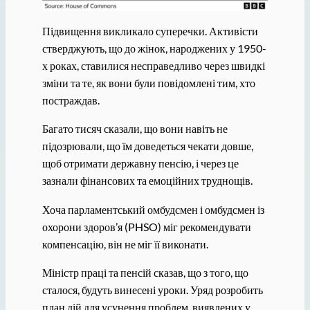
Підвищення викликало суперечки. Активісти
стверджують, що до жінок, народжених у 1950-
х роках, ставилися несправедливо через швидкі
зміни та те, як вони були повідомлені тим, хто
постраждав.
Багато тисяч сказали, що вони навіть не
підозрювали, що їм доведеться чекати довше,
щоб отримати державну пенсію, і через це
зазнали фінансових та емоційних труднощів.
Хоча парламентський омбудсмен і омбудсмен із
охорони здоров’я (PHSO) міг рекомендувати
компенсацію, він не міг її виконати.
Міністр праці та пенсій сказав, що з того, що
сталося, будуть винесені уроки. Уряд розробить
план дій для усунення проблем, виявлених у