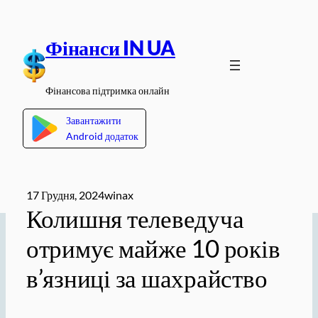
Перейти
до
Фінанси IN UA
вмісту
Фінансова підтримка онлайн
Завантажити
Android додаток
17 Грудня, 2024
winax
Колишня телеведуча
отримує майже 10 років
в’язниці за шахрайство