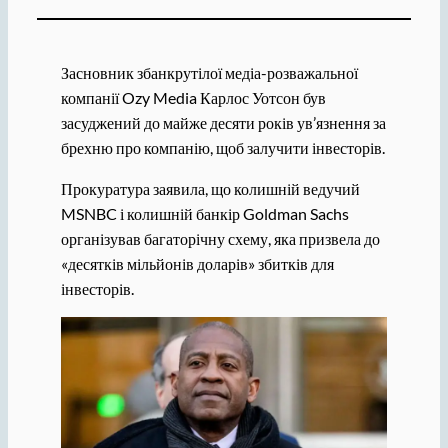
Засновник збанкрутілої медіа-розважальної
компанії Ozy Media Карлос Уотсон був
засуджений до майже десяти років ув’язнення за
брехню про компанію, щоб залучити інвесторів.
Прокуратура заявила, що колишній ведучий
MSNBC і колишній банкір Goldman Sachs
організував багаторічну схему, яка призвела до
«десятків мільйонів доларів» збитків для
інвесторів.