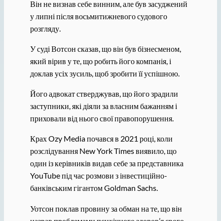
Він не визнав себе винним, але був засуджений
у липні після восьмитижневого судового
розгляду.
У суді Вотсон сказав, що він був бізнесменом,
який вірив у те, що робить його компанія, і
доклав усіх зусиль, щоб зробити її успішною.
Його адвокат стверджував, що його зрадили
заступники, які діяли за власним бажанням і
приховали від нього свої правопорушення.
Крах Ozy Media почався в 2021 році, коли
розслідування New York Times виявило, що
один із керівників видав себе за представника
YouTube під час розмови з інвестиційно-
банківським гігантом Goldman Sachs.
Уотсон поклав провину за обман на те, що він
назвав проблемами психічного здоров’я свого