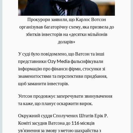
Прокурори заявили, що Карлос Вотсон
організував багаторічну схему, яка призвела до
збитків інвесторів на «десятки мільйонів
доларів»
У суді було повідомлено, що Ватсон та інші
представники Ozy Media фальсифікували
інформацію про фінанси фірми, стосунки зі
знаменитостями та перспективи придбання,
щоб заманити інвесторів.
Уотсон продовжує заперечувати звинувачення
та каже, що планує оскаржити вирок.
Окружний суддя Сполучених Штатів Ерік Р.
Коміті засудив Ватсона до 116 місяців
ув’язнення за змову з метою шахрайства з