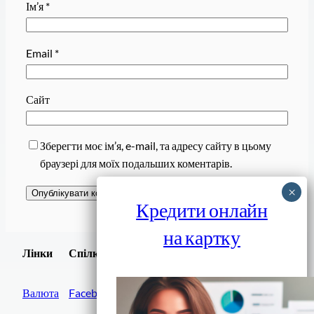
Ім’я
*
Email
*
Сайт
Зберегти моє ім’я, e-mail, та адресу сайту в цьому
браузері для моїх подальших коментарів.
Кредити онлайн
на картку
Завантажити
Лінки
Спілки
Android додаток
Валюта
Facebook