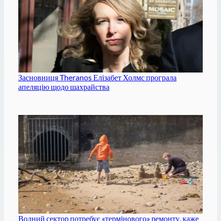
Засновниця Theranos Елізабет Холмс програла
апеляцію щодо шахрайства
Водний сектор потребує «термінового» ремонту, каже