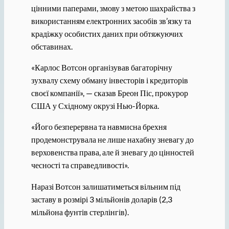
цінними паперами, змову з метою шахрайства з
використанням електронних засобів зв’язку та
крадіжку особистих даних при обтяжуючих
обставинах.
«Карлос Вотсон організував багаторічну
зухвалу схему обману інвесторів і кредиторів
своєї компанії», — сказав Бреон Піс, прокурор
США у Східному окрузі Нью-Йорка.
«Його безперервна та навмисна брехня
продемонструвала не лише нахабну зневагу до
верховенства права, але й зневагу до цінностей
чесності та справедливості».
Наразі Вотсон залишатиметься вільним під
заставу в розмірі 3 мільйонів доларів (2,3
мільйона фунтів стерлінгів).