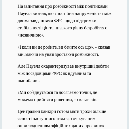
На запитання про розбіжності між політиками
Пауелл визнав, що «постійна напруженість» між
двома завданнями ФРС щодо підтримки
стабільності цін та низького рівня безробіття є
«незвичною».
«І коли ви це робите, ви бачите ось що», – сказав
він, маючи на увазі зростаючі розбіжності.
Але Пауелл охарактеризував внутрішні дебати
між посадовцями ФРС як вдумливі та
шанобливі.
«Ми об’єднуємося та досягаємо точки, де
можемо прийняти рішення», – сказав він.
Центральні банкіри готові мати трохи більше
ясності наступного тижня, з очікуваним
оприлюдненням офіційних даних про ринок