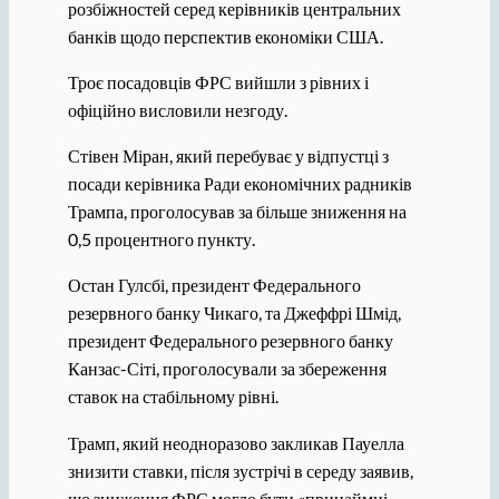
розбіжностей серед керівників центральних
банків щодо перспектив економіки США.
Троє посадовців ФРС вийшли з рівних і
офіційно висловили незгоду.
Стівен Міран, який перебуває у відпустці з
посади керівника Ради економічних радників
Трампа, проголосував за більше зниження на
0,5 процентного пункту.
Остан Гулсбі, президент Федерального
резервного банку Чикаго, та Джеффрі Шмід,
президент Федерального резервного банку
Канзас-Сіті, проголосували за збереження
ставок на стабільному рівні.
Трамп, який неодноразово закликав Пауелла
знизити ставки, після зустрічі в середу заявив,
що зниження ФРС могло бути «принаймні