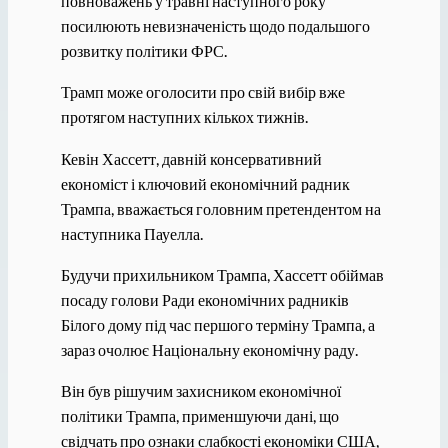
повноважень у травні наступного року
посилюють невизначеність щодо подальшого
розвитку політики ФРС.
Трамп може оголосити про свій вибір вже
протягом наступних кількох тижнів.
Кевін Хассетт, давній консервативний
економіст і ключовий економічний радник
Трампа, вважається головним претендентом на
наступника Пауелла.
Будучи прихильником Трампа, Хассетт обіймав
посаду голови Ради економічних радників
Білого дому під час першого терміну Трампа, а
зараз очолює Національну економічну раду.
Він був рішучим захисником економічної
політики Трампа, применшуючи дані, що
свідчать про ознаки слабкості економіки США,