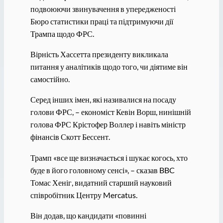
подвоюючи звинувачення в упередженості
Бюро статистики праці та підтримуючи дії
Трампа щодо ФРС.
Вірність Хассетта президенту викликала
питання у аналітиків щодо того, чи діятиме він
самостійно.
Серед інших імен, які називалися на посаду
голови ФРС, – економіст Кевін Ворш, нинішній
голова ФРС Крістофер Воллер і навіть міністр
фінансів Скотт Бессент.
Трамп «все ще визначається і шукає когось, хто
буде в його головному сенсі», – сказав BBC
Томас Хеніг, видатний старший науковий
співробітник Центру Mercatus.
Він додав, що кандидати «повинні