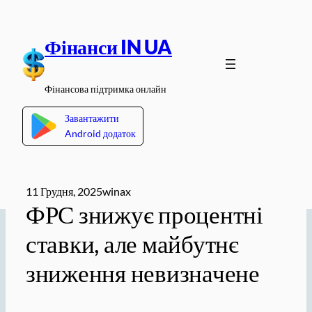
Перейти
до
Фінанси IN UA
вмісту
Фінансова підтримка онлайн
Завантажити
Android додаток
11 Грудня, 2025
winax
ФРС знижує процентні
ставки, але майбутнє
зниження невизначене