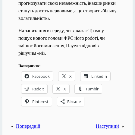
прогнозувати свою незалежність, інакше ринки
стануть досить нервовими, а це створить більшу
волатильність».
На запитання в середу, чи заважає Трампу
пошук нового голови ФРС його роботі, чи
змінює його мислення, Пауелл відповів
рішучим «ні».
Поширити це:
Facebook
X
LinkedIn
Reddit
X
Tumblr
Pinterest
Більше
«
Попередній
Наступний
»