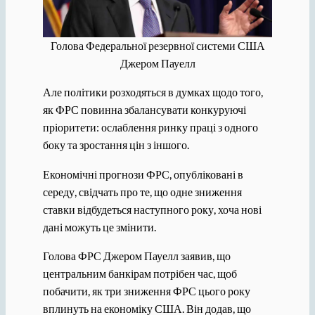
Голова Федеральної резервної системи США
Джером Пауелл
Але політики розходяться в думках щодо того,
як ФРС повинна збалансувати конкуруючі
пріоритети: ослаблення ринку праці з одного
боку та зростання цін з іншого.
Економічні прогнози ФРС, опубліковані в
середу, свідчать про те, що одне зниження
ставки відбудеться наступного року, хоча нові
дані можуть це змінити.
Голова ФРС Джером Пауелл заявив, що
центральним банкірам потрібен час, щоб
побачити, як три зниження ФРС цього року
вплинуть на економіку США. Він додав, що