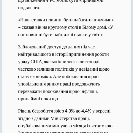
подвоєне».
«Наші ставки повинні бути набагато нижчими»,
– сказав він на круглому столі в Білому домі. «У
нас повинні бути найнижчі ставки у світі».
Заблокований доступ до даних під час
найтривалішого в історії припинення роботи
уряду США, яке закінчилося в листопаді,
частково залишив політиків у невіданні щодо
стану економіки. Але побоювання щодо
уповільнення ринку праці продовжують
переважати побоювання щодо інфляції,
принаймні поки що.
Рівень безробіття зріс з 4,3% до 4,4% у вересні,
згідно з даними Міністерства праці,
опублікованими минулого місяця із затримкою.
Зниження процентних ставок спрямоване на