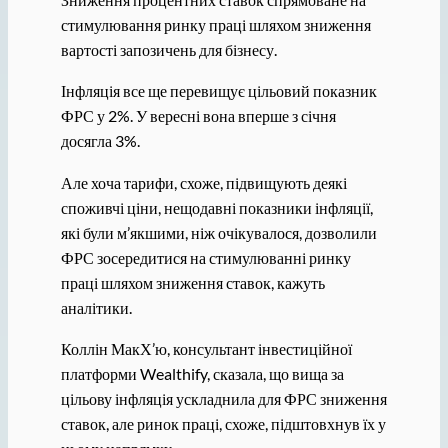
стимулювання ринку праці шляхом зниження
вартості запозичень для бізнесу.
Інфляція все ще перевищує цільовий показник
ФРС у 2%. У вересні вона вперше з січня
досягла 3%.
Але хоча тарифи, схоже, підвищують деякі
споживчі ціни, нещодавні показники інфляції,
які були м’якшими, ніж очікувалося, дозволили
ФРС зосередитися на стимулюванні ринку
праці шляхом зниження ставок, кажуть
аналітики.
Коллін МакХ’ю, консультант інвестиційної
платформи Wealthify, сказала, що вища за
цільову інфляція ускладнила для ФРС зниження
ставок, але ринок праці, схоже, підштовхнув їх у