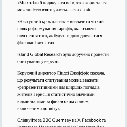
«Ми хотіли б подякувати всім, хто скористався
можливістю взяти участь», – сказав він.
«Наступний крок для нас – визначити чіткий
шлях реформування тарифів, включаючи
пояснення того, як будуть відшкодовуватися
фіксовані витрати».
Island Global Research було доручено провести
опитування у вересні.
Керуючий директор Ліндсі Джеффріс сказала,
що результати опитування можна вважати
«репрезентативними для ширших поглядів
жителів Гернсі, зі статистично значними
відмінностями за фінансовим станом,
включеними до звіту».
Слідкуйте за BBC Guernsey на X, Facebook та
Instagram. Надсилайте свої ідеї для історій на