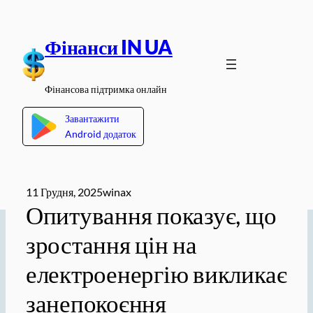
Перейти
до
Фінанси IN UA
вмісту
Фінансова підтримка онлайн
Завантажити
Android додаток
11 Грудня, 2025
winax
Опитування показує, що
зростання цін на
електроенергію викликає
занепокоєння