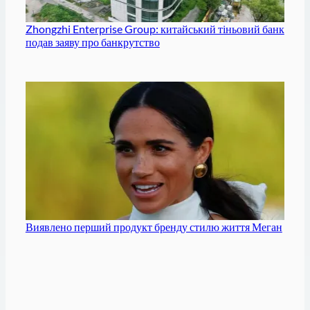
Zhongzhi Enterprise Group: китайський тіньовий банк
подав заяву про банкрутство
Виявлено перший продукт бренду стилю життя Меган