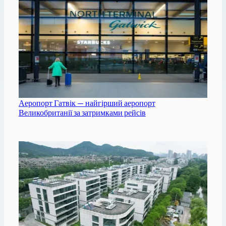
Аеропорт Гатвік — найгірший аеропорт
Великобританії за затримками рейсів