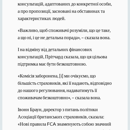
консультацій, адаптованих до конкретної особи,
а про пропозиції, засновані на обставинах та
характеристиках людей.
«Важливо, щоб споживачі розуміли, що це таке,
а що ні, і це не детальна порада», – сказала вона.
І на відміну від детальних фінансових
консультацій, Прітчард сказала, що ця цільова
підтримка має бути безкоштовною.
«Комісія заборонена, [і] ми очікуємо, що
більшість страховиків, які її надають, відповідно
до нашого регулювання, надаватимуть її
споживачам безкоштовно», – сказала вона.
Івонн Браун, директор з питань політики
Асоціації британських страховиків, сказала:
«Нові правила FCA знаменують собою значний