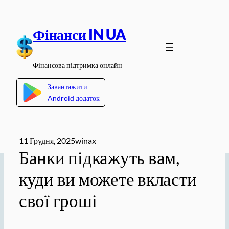
Перейти
до
Фінанси IN UA
вмісту
Фінансова підтримка онлайн
Завантажити
Android додаток
11 Грудня, 2025
winax
Банки підкажуть вам,
куди ви можете вкласти
свої гроші