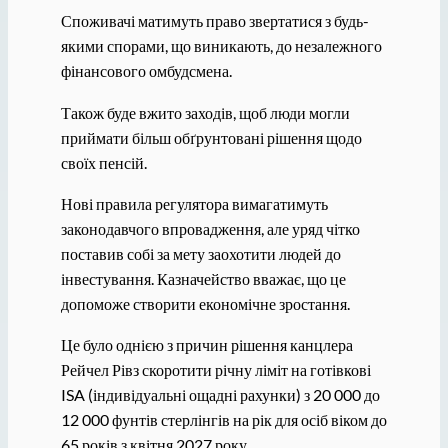
Споживачі матимуть право звертатися з будь-
якими спорами, що виникають, до незалежного
фінансового омбудсмена.
Також буде вжито заходів, щоб люди могли
приймати більш обґрунтовані рішення щодо
своїх пенсій.
Нові правила регулятора вимагатимуть
законодавчого впровадження, але уряд чітко
поставив собі за мету заохотити людей до
інвестування. Казначейство вважає, що це
допоможе створити економічне зростання.
Це було однією з причин рішення канцлера
Рейчел Рівз скоротити річну ліміт на готівкові
ISA (індивідуальні ощадні рахунки) з 20 000 до
12 000 фунтів стерлінгів на рік для осіб віком до
65 років з квітня 2027 року.