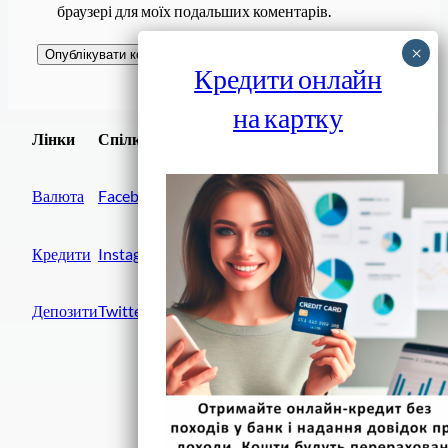
браузері для моїх подальших коментарів.
Кредити онлайн
на картку
Завантажити
Лінки
Спілки
Android додаток
Валюта
Facebook
Кредити
Instagram
Депозити
Twitter
Фінанси IN UA
вулиця Хрещатик, 14
Київ, 01001