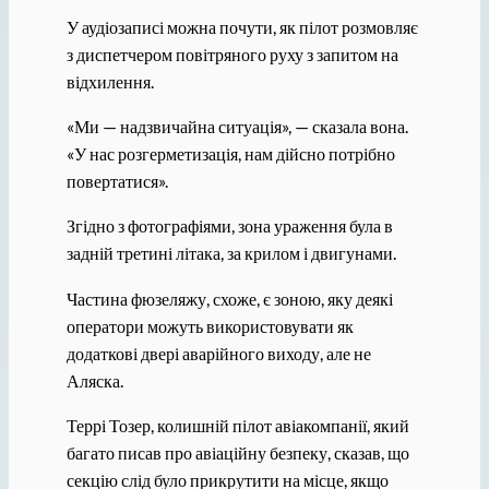
У аудіозаписі можна почути, як пілот розмовляє
з диспетчером повітряного руху з запитом на
відхилення.
«Ми — надзвичайна ситуація», — сказала вона.
«У нас розгерметизація, нам дійсно потрібно
повертатися».
Згідно з фотографіями, зона ураження була в
задній третині літака, за крилом і двигунами.
Частина фюзеляжу, схоже, є зоною, яку деякі
оператори можуть використовувати як
додаткові двері аварійного виходу, але не
Аляска.
Террі Тозер, колишній пілот авіакомпанії, який
багато писав про авіаційну безпеку, сказав, що
секцію слід було прикрутити на місце, якщо