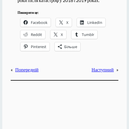
роки після катастроф у 2018 і 2019 роках.
Поширити це:
Facebook
X
LinkedIn
Reddit
X
Tumblr
Pinterest
Більше
«
Попередній
Наступний
»