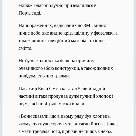
екіпаж, благополучно приземлилася в
Портленді.
На зображеннях, надісланих до ЗМІ, видно
нічне небо, яке видно крізь щілину у фюзеляжі, а
також видно ізоляційний матеріал та інше
сміття.
Не було жодних вказівок на причину
очевидного збою конструкції, а також жодних
повідомлень про травми.
Пасажир Еван Сміт сказав: «У лівій задній
частині літака пролунав дуже гучний хлопок і
шум, і всі повітряні маски впали.
«Вони сказали, що в цьому ряду був хлопець,
якому зтягнули сорочку та витягли його з літака,
а мати тримала його, щоб він не пішов з нею».