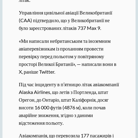
Управління цивільної авіації Великобританії
(CAA) підтвердило, що у Великобританії не
було зареєстрованих літаків 737 Max 9.
«Ми написали небританським та іноземним
авіаперевізникам із проханням провести
перевірку перед польотом у повітряному
просторі Великої Британії», — написали вони в
X, раніше Twitter.
Під час інциденту в п’ятницю літак авіакомпанії
Alaska Airlines, що летів з Портленда, штат
Орегон, до Онтаріо, штат Каліфорнія, досяг
висоти 16 000 футів (4876 м), коли почав
аварійне зниження, згідно з даними
відстеження польоту.
Авіакомпанія, що перевозила 177 пасажирів і