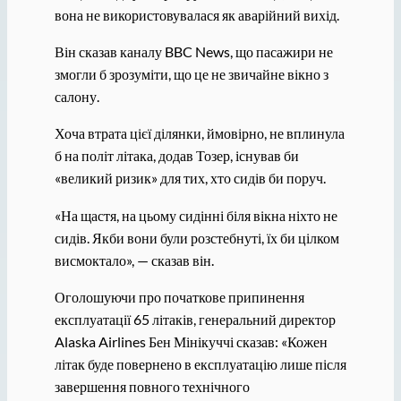
вона не використовувалася як аварійний вихід.
Він сказав каналу BBC News, що пасажири не
змогли б зрозуміти, що це не звичайне вікно з
салону.
Хоча втрата цієї ділянки, ймовірно, не вплинула
б на політ літака, додав Тозер, існував би
«великий ризик» для тих, хто сидів би поруч.
«На щастя, на цьому сидінні біля вікна ніхто не
сидів. Якби вони були розстебнуті, їх би цілком
висмоктало», — сказав він.
Оголошуючи про початкове припинення
експлуатації 65 літаків, генеральний директор
Alaska Airlines Бен Мінікуччі сказав: «Кожен
літак буде повернено в експлуатацію лише після
завершення повного технічного