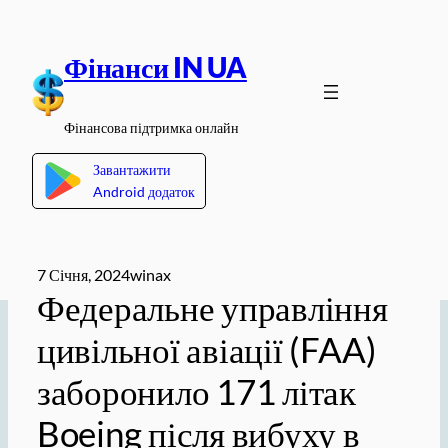
Перейти
до
Фінанси IN UA
вмісту
Фінансова підтримка онлайн
Завантажити
Android додаток
7 Січня, 2024
winax
Федеральне управління
цивільної авіації (FAA)
заборонило 171 літак
Boeing після вибуху в