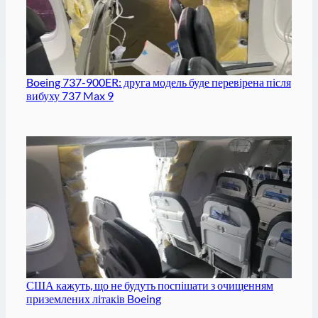
Boeing 737-900ER: друга модель буде перевірена після
вибуху 737 Max 9
США кажуть, що не будуть поспішати з очищенням
приземлених літаків Boeing