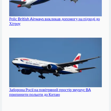
Рейс British Airways викликав допомогу на підході до
Хітроу
Заборона Росії на повітряний простір змушує BA
припинити польоти до Китаю