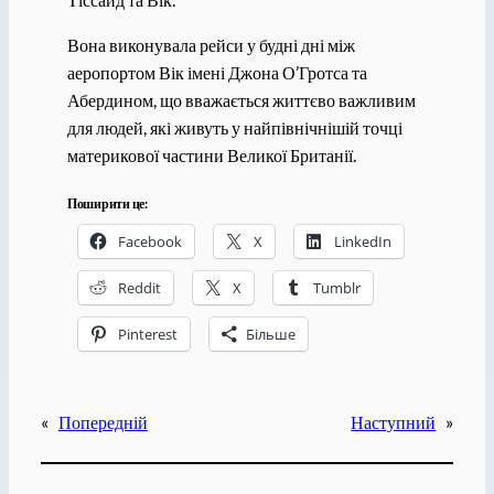
Вона виконувала рейси у будні дні між
аеропортом Вік імені Джона О’Гротса та
Абердином, що вважається життєво важливим
для людей, які живуть у найпівнічнішій точці
материкової частини Великої Британії.
Поширити це:
Facebook
X
LinkedIn
Reddit
X
Tumblr
Pinterest
Більше
«
Попередній
Наступний
»