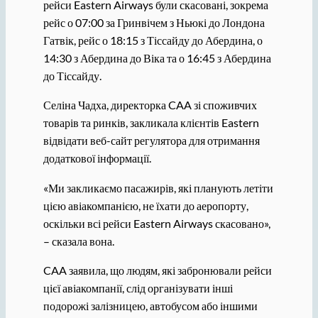
рейси Eastern Airways були скасовані, зокрема
рейс о 07:00 за Гринвічем з Ньюкі до Лондона
Гатвік, рейс о 18:15 з Тіссайду до Абердина, о
14:30 з Абердина до Віка та о 16:45 з Абердина
до Тіссайду.
Селіна Чадха, директорка CAA зі споживчих
товарів та ринків, закликала клієнтів Eastern
відвідати веб-сайт регулятора для отримання
додаткової інформації.
«Ми закликаємо пасажирів, які планують летіти
цією авіакомпанією, не їхати до аеропорту,
оскільки всі рейси Eastern Airways скасовано»,
– сказала вона.
CAA заявила, що людям, які забронювали рейси
цієї авіакомпанії, слід організувати інші
подорожі залізницею, автобусом або іншими