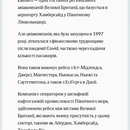
авіакомпаній Великої Британії, що базується в
аеропорту Хамберсайд у Північному
Лінкольнширі.
Але авіакомпанія, яка була запущена в 1997
році, зіткнулася з фінансовими труднощами
після пандемії Covid, частково через падіння
кількості пасажирів.
Вона також виконує рейси з Іст-Мідлендса,
Джерсі, Манчестера, Ньюкасла, Ньюкі та
Саутгемптона, а також з Есб’єрга в Данії.
Компанія є оператором у шельфовій
нафтогазовій промисловості Північного моря,
здійснюючи рейси між містами Великої
Британії, які мають значну присутність у цьому
секторі, такими як Абердин, Хамберсайд,
Тіссайд та Вік.