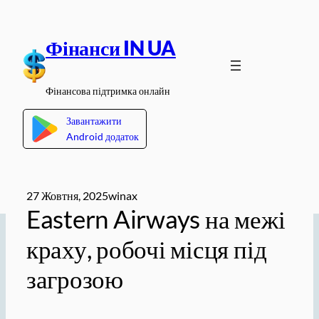
Перейти
до
Фінанси IN UA
вмісту
Фінансова підтримка онлайн
Завантажити
Android додаток
27 Жовтня, 2025
winax
Eastern Airways на межі
краху, робочі місця під
загрозою