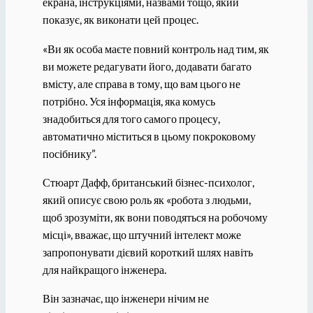
екрана, інструкціями, назвами тощо, який
показує, як виконати цей процес.
«Ви як особа маєте повний контроль над тим, як
ви можете редагувати його, додавати багато
вмісту, але справа в тому, що вам цього не
потрібно. Уся інформація, яка комусь
знадобиться для того самого процесу,
автоматично міститься в цьому покроковому
посібнику”.
Стюарт Дафф, британський бізнес-психолог,
який описує свою роль як «робота з людьми,
щоб зрозуміти, як вони поводяться на робочому
місці», вважає, що штучний інтелект може
запропонувати дієвий короткий шлях навіть
для найкращого інженера.
Він зазначає, що інженери нічим не