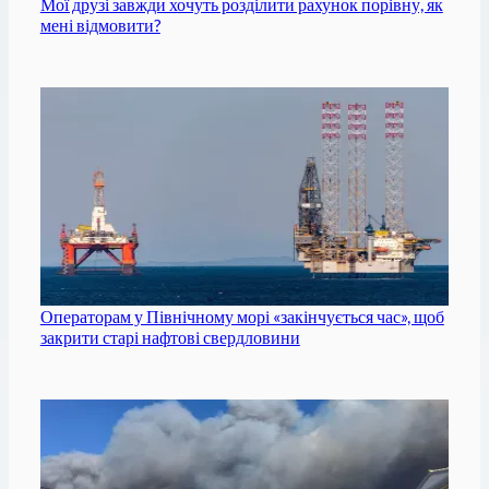
Мої друзі завжди хочуть розділити рахунок порівну, як
мені відмовити?
Операторам у Північному морі «закінчується час», щоб
закрити старі нафтові свердловини