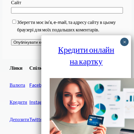
Сайт
Зберегти моє ім’я, e-mail, та адресу сайту в цьому
браузері для моїх подальших коментарів.
Кредити онлайн
на картку
Завантажити
Лінки
Спілки
Android додаток
Валюта
Facebook
Кредити
Instagram
Депозити
Twitter
Фінанси IN UA