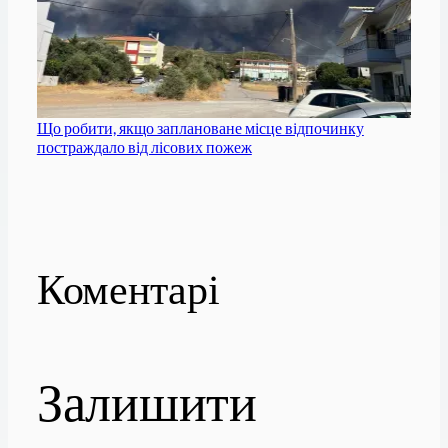
Що робити, якщо заплановане місце відпочинку
постраждало від лісових пожеж
Коментарі
Залишити