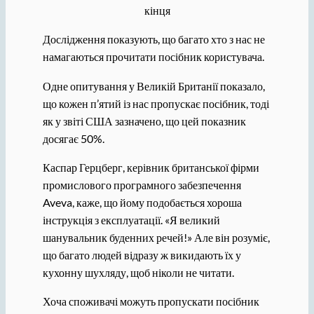
кінця
Дослідження показують, що багато хто з нас не
намагаються прочитати посібник користувача.
Одне опитування у Великій Британії показало,
що кожен п’ятий із нас пропускає посібник, тоді
як у звіті США зазначено, що цей показник
досягає 50%.
Каспар Герцберг, керівник британської фірми
промислового програмного забезпечення
Aveva, каже, що йому подобається хороша
інструкція з експлуатації. «Я великий
шанувальник буденних речей!» Але він розуміє,
що багато людей відразу ж викидають їх у
кухонну шухляду, щоб ніколи не читати.
Хоча споживачі можуть пропускати посібник