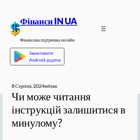
Перейти
до
Фінанси IN UA
вмісту
Фінансова підтримка онлайн
Завантажити
Android додаток
8 Серпня, 2024
winax
Чи може читання
інструкцій залишитися в
минулому?