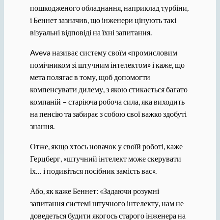
пошкодженого обладнання, наприклад турбіни,
і Беннет зазначив, що інженери цінують такі
візуальні відповіді на їхні запитання.
Aveva називає систему своїм «промисловим
помічником зі штучним інтелектом» і каже, що
мета полягає в тому, щоб допомогти
компенсувати дилему, з якою стикається багато
компаній – старіюча робоча сила, яка виходить
на пенсію та забирає з собою свої важко здобуті
знання.
Отже, якщо хтось новачок у своїй роботі, каже
Герцберг, «штучний інтелект може скерувати
їх… і подивіться посібник замість вас».
Або, як каже Беннет: «Задаючи розумні
запитання системі штучного інтелекту, нам не
доведеться будити якогось старого інженера на