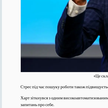
«Це скл
Стрес під час пошуку роботи також підвищуєть
Харт зіткнувся з одним високоавтоматизованим 
запитань про себе.