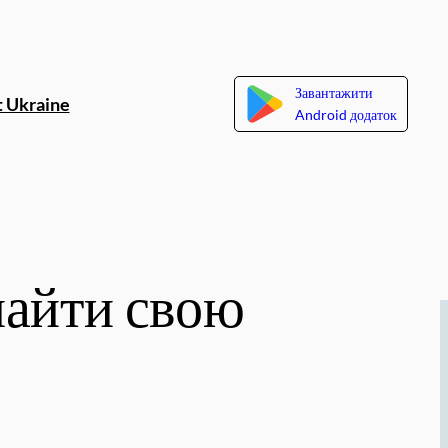
Завантажити
 Ukraine
Android додаток
найти свою