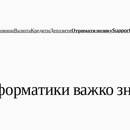
овини
Валюта
Кредити
Депозити
Отримати позику
Support
форматики важко з