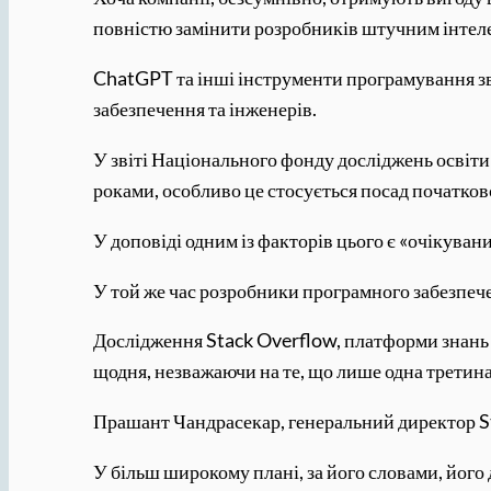
повністю замінити розробників штучним інтеле
ChatGPT та інші інструменти програмування зв
забезпечення та інженерів.
У звіті Національного фонду досліджень освіти
роками, особливо це стосується посад початков
У доповіді одним із факторів цього є «очікуван
У той же час розробники програмного забезпеч
Дослідження Stack Overflow, платформи знань 
щодня, незважаючи на те, що лише одна третина
Прашант Чандрасекар, генеральний директор St
У більш широкому плані, за його словами, його