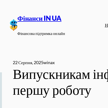
Перейти
до
Фінанси IN UA
вмісту
Н
Фінансова підтримка онлайн
22 Серпня, 2025
winax
Випускникам ін
першу роботу