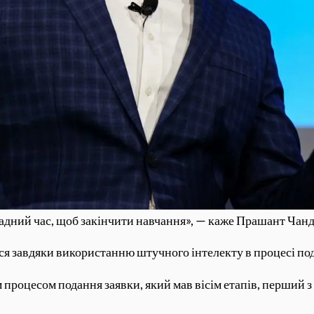
адний час, щоб закінчити навчання», — каже Прашант Чан
ся завдяки використанню штучного інтелекту в процесі под
процесом подання заявки, який мав вісім етапів, перший з 