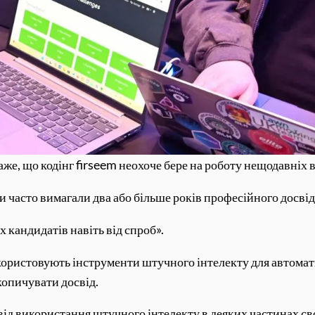
аже, що кодінг firseem неохоче бере на роботу нещодавніх
и часто вимагали два або більше років професійного досвід
х кандидатів навіть від спроб».
користовують інструменти штучного інтелекту для автомати
копичувати досвід.
ід використання штучного інтелекту в деяких частинах своє