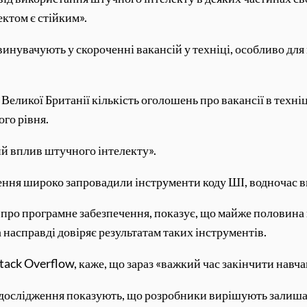
ктом є стійким».
инувачують у скороченні вакансій у техніці, особливо дл
 Великої Британії кількість оголошень про вакансії в тех
ого рівня.
ий вплив штучного інтелекту».
ення широко запровадили інструменти коду ШІ, водночас ви
про програмне забезпечення, показує, що майже половина
 насправді довіряє результатам таких інструментів.
ack Overflow, каже, що зараз «важкий час закінчити навча
 дослідження показують, що розробники вирішують залишати