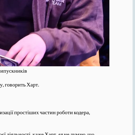
 випускників
у, говорить Харт.
зації простіших частин роботи кодера,
ї діяльності, каже Харт, «я не думаю, що