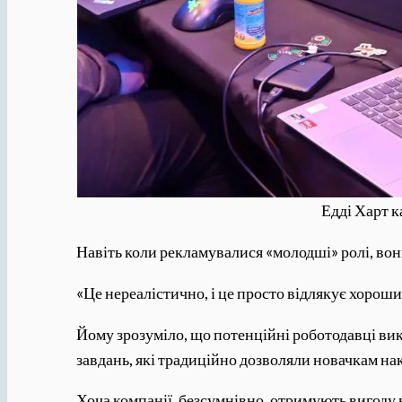
Едді Харт к
Навіть коли рекламувалися «молодші» ролі, вон
«Це нереалістично, і це просто відлякує хороши
Йому зрозуміло, що потенційні роботодавці ви
завдань, які традиційно дозволяли новачкам на
Хоча компанії, безсумнівно, отримують вигоду в