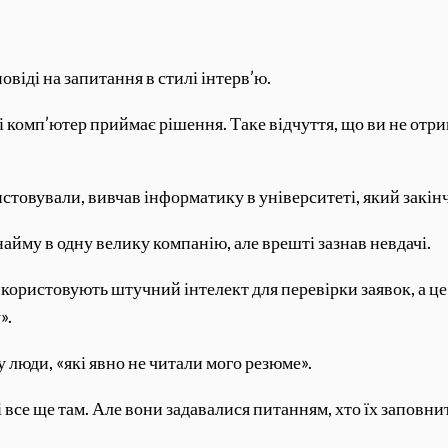
віді на запитання в стилі інтерв’ю.
і комп’ютер приймає рішення. Таке відчуття, що ви не отрим
ристовували, вивчав інформатику в університеті, який закін
айму в одну велику компанію, але врешті зазнав невдачі.
використовують штучний інтелект для перевірки заявок, а ц
».
у люди, «які явно не читали мого резюме».
лі все ще там. Але вони задавалися питанням, хто їх заповни