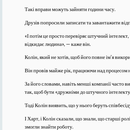
Такі вправи можуть зайняти години часу.
Друзів попросили записати та завантажити відпо
«І потім це просто перевіряє штучний інтелект, 
відкидає людина», — каже він.
Колін, який не хотів, щоб його повне ім’я вико
Він провів майже рік, працюючи над процесом н
За його словами, навіть менші компанії часто 
так, щоб бути «дружніми до штучного інтелекту
Тоді Колін виявить, що у нього беруть співбесід
І Харт, і Колін сказали, що знали, що старші ро
змогли знайти роботу.