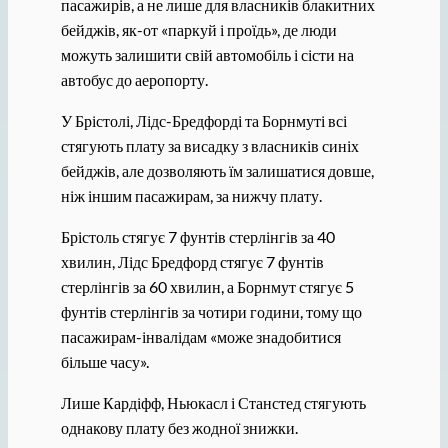
пасажирів, а не лише для власників блакитних
бейджів, як-от «паркуй і проїдь», де люди
можуть залишити свій автомобіль і сісти на
автобус до аеропорту.
У Брістолі, Лідс-Бредфорді та Борнмуті всі
стягують плату за висадку з власників синіх
бейджів, але дозволяють їм залишатися довше,
ніж іншим пасажирам, за нижчу плату.
Брістоль стягує 7 фунтів стерлінгів за 40
хвилин, Лідс Бредфорд стягує 7 фунтів
стерлінгів за 60 хвилин, а Борнмут стягує 5
фунтів стерлінгів за чотири години, тому що
пасажирам-інвалідам «може знадобитися
більше часу».
Лише Кардіфф, Ньюкасл і Станстед стягують
однакову плату без жодної знижки.