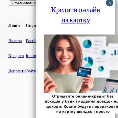
Кредити онлайн
на картку
Завантажити
Лінки
Спілки
Android додаток
Валюта
Facebook
Кредити
Instagram
Депозити
Twitter
Фінанси IN UA
вулиця Хрещатик, 14
Київ, 01001
Україна