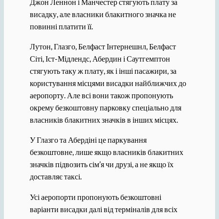
Джон Леннон і Манчестер стягують плату за
висадку, але власники блакитного значка не
повинні платити її.
Лутон, Глазго, Белфаст Інтернешнл, Белфаст
Сіті, Іст-Мідлендс, Абердин і Саутгемптон
стягують таку ж плату, як і інші пасажири, за
користування місцями висадки найближчих до
аеропорту. Але всі вони також пропонують
окрему безкоштовну парковку спеціально для
власників блакитних значків в інших місцях.
У Глазго та Абердіні це паркування
безкоштовне, лише якщо власників блакитних
значків підвозить сім’я чи друзі, а не якщо їх
доставляє таксі.
Усі аеропорти пропонують безкоштовні
варіанти висадки далі від терміналів для всіх