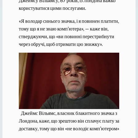
Джеймсу Вільямсу, 67 років, із Лондона важко
користуватися цими послугами.
«Я володар синього значка, і я повинен платити,
тому що я не знаю комп’ютера», — каже він,
стверджуючи, що «ви повинні перестрибнути
через обручі, щоб отримати цю знижку».
Джеймс Вільямс, власник блакитного значка з
Лондона, каже, що зрештою він сплачує плату за
доставку, тому що він «не володіє комп’ютером»