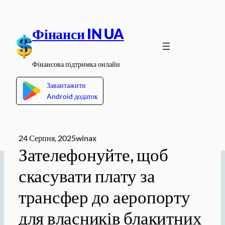
Перейти
до
Фінанси IN UA
вмісту
Фінансова підтримка онлайн
Завантажити
Android додаток
24 Серпня, 2025
winax
Зателефонуйте, щоб
скасувати плату за
трансфер до аеропорту
для власників блакитних