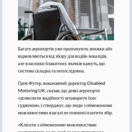
Багато аеропортів уже пропонують знижки або
відмовляються від збору для водіїв-інвалідів,
але власники блакитних значків кажуть, що
система складна та непослідовна.
Грем Футер, виконавчий директор Disabled
Motoring UK, сказав, що деякі аеропорти
«дозволили жадібності затьмарити їхнє
судження», і стверджує, що люди з обмеженими
можливостями взагалі не повинні платити збір.
«Клієнти з обмеженими можливостями
заслуговують на те, щоб до них ставилися з