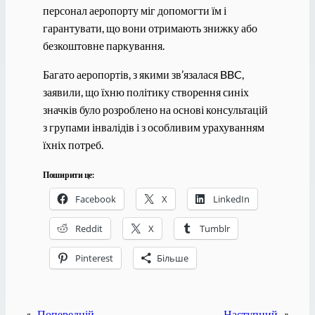
персонал аеропорту міг допомогти їм і
гарантувати, що вони отримають знижку або
безкоштовне паркування.
Багато аеропортів, з якими зв’язалася BBC,
заявили, що їхню політику створення синіх
значків було розроблено на основі консультацій
з групами інвалідів і з особливим урахуванням
їхніх потреб.
Поширити це:
Facebook
X
LinkedIn
Reddit
X
Tumblr
Pinterest
Більше
«
Попередній
Наступний
»