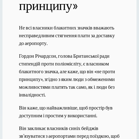
принципу»
Не всі власники блакитних значків вважають
несправедливим стягнення плати за доставку
до аеропорту.
Гордон Річардсон, голова Британської ради
стипендій проти поліомієліту, є власником
блакитного значка, але каже, що він «не проти
принципу», згідно з яким люди з обмеженими
можливостями платять так само, як і люди без
інвалідності.
Він каже, що найважливіше, щоб простір був
доступним і простим у використанні.
Він закликає власників синіх бейджів
зв’язуватися з аеропортами перед поїздкою, щоб