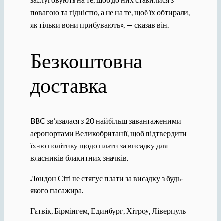
повагою та гідністю, а не на те, щоб їх обтирали,
як тільки вони прибувають», — сказав він.
Безкоштовна
доставка
BBC зв’язалася з 20 найбільш завантаженими
аеропортами Великобританії, щоб підтвердити
їхню політику щодо плати за висадку для
власників блакитних значків.
Лондон Сіті не стягує плати за висадку з будь-
якого пасажира.
Гатвік, Бірмінгем, Единбург, Хітроу, Ліверпуль