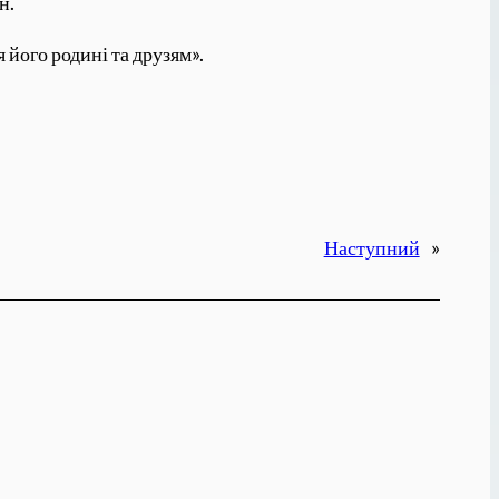
н.
 його родині та друзям».
Наступний
»