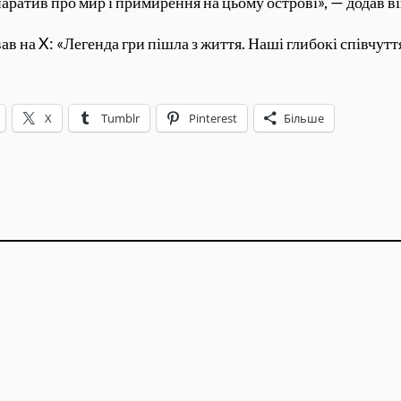
аратив про мир і примирення на цьому острові», — додав ві
в на X: «Легенда гри пішла з життя. Наші глибокі співчуття
X
Tumblr
Pinterest
Більше