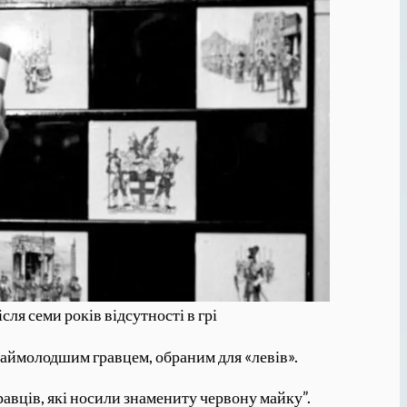
ля семи років відсутності в грі
в наймолодшим гравцем, обраним для «левів».
гравців, які носили знамениту червону майку”.