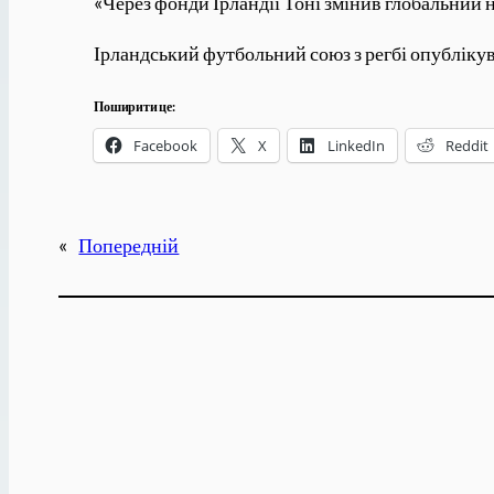
«Через фонди Ірландії Тоні змінив глобальний н
Ірландський футбольний союз з регбі опублікува
Поширити це:
Facebook
X
LinkedIn
Reddit
«
Попередній