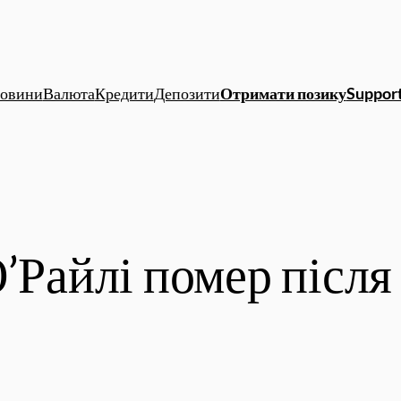
овини
Валюта
Кредити
Депозити
Отримати позику
Support
’Райлі помер після