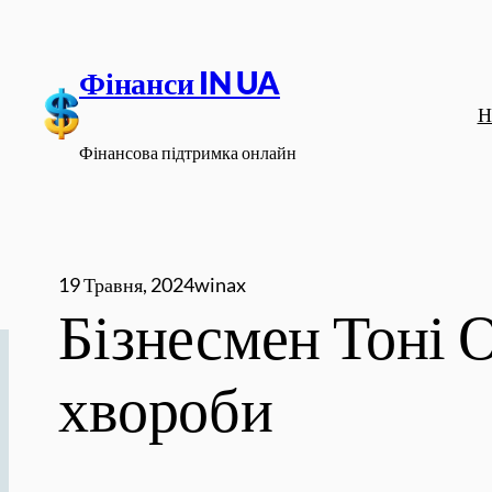
Перейти
до
Фінанси IN UA
вмісту
Н
Фінансова підтримка онлайн
19 Травня, 2024
winax
Бізнесмен Тоні О
хвороби