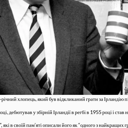
-річний хлопець, який був відкликаний грати за Ірландію піс
оці, дебютував у збірній Ірландії в регбі в 1955 році і ста
”, які в своїй пам’яті описали його як “одного з найкращих 