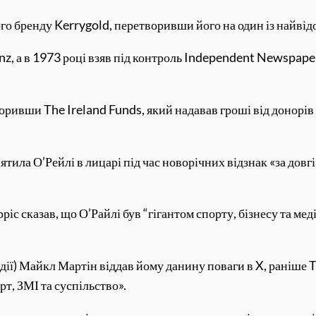
ного бренду Kerrygold, перетворивши його на один із найві
inz, а в 1973 році взяв під контроль Independent Newspape
воривши The Ireland Funds, який надавав гроші від донор
ятила О’Рейлі в лицарі під час новорічних відзнак «за довг
ріс сказав, що О’Райлі був “гігантом спорту, бізнесу та меді
дії) Майкл Мартін віддав йому данину поваги в X, раніше T
т, ЗМІ та суспільство».