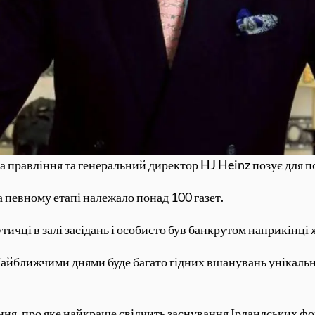
а правління та генеральний директор HJ Heinz позує для п
а певному етапі належало понад 100 газет.
тичці в залі засідань і особисто був банкрутом наприкінці 
 «Найближчими днями буде багато гідних вшанувань унікальн
ня, про яке найкраще свідчить заснування Ірландських фонд