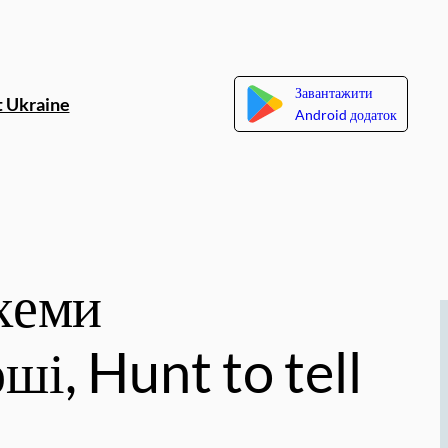
Завантажити
 Ukraine
Android додаток
схеми
ші, Hunt to tell