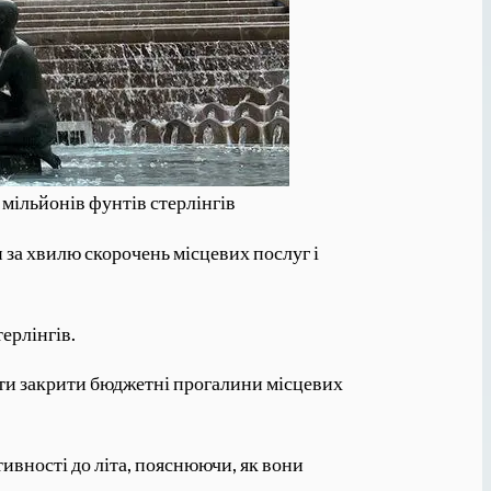
 мільйонів фунтів стерлінгів
 за хвилю скорочень місцевих послуг і
ерлінгів.
гти закрити бюджетні прогалини місцевих
ивності до літа, пояснюючи, як вони