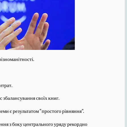
різноманітності.
итрат.
с збалансування своїх книг.
еми є результатом “простого рівняння”.
чення з боку центрального уряду рекордно