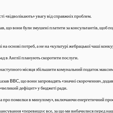
сті «відволікають» увагу від справжніх проблем.
ав, що вони були змушені платити за консультантів, щоб п
і на основі потреб, а не на «культурі жебрацької чаші конку
ад в Англії планують скоротити послуги.
я наступного місяця збільшити комунальний податок макси
казав BBC, що вони запровадять «значні скорочення», дода
 «великий дефіцит» у бюджеті ради.
ла про помилки в минулому», включаючи енергетичний прое
нансування «перевищує все, за що ми вибачилися перед н