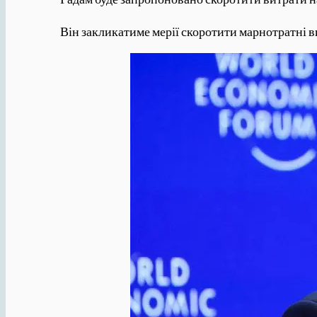
Він закликатиме мерії скоротити марнотратні 