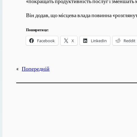
«покращать продуктивність послуг і зменшать 
Він додав, що місцева влада повинна «розглянут
Поширити це:
Facebook
X
LinkedIn
Reddit
«
Попередній