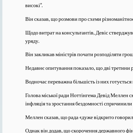
високі”.
Він сказав, що розмови про схеми різноманітно
Щодо витрат на консультантів, Девіс стверджув
уряду.
Він закликав міністрів почати розподіляти грош
Недавнє опитування показало, що дві третини р
Водночас переважна більшість із них готуєтьс
Голова міської ради Ноттінгема Девід Меллен с
інфляція та зростання бездомності спричинили
Меллен сказав, що рада «дуже відкрито говори
Однак він додав, що скорочення державного фі