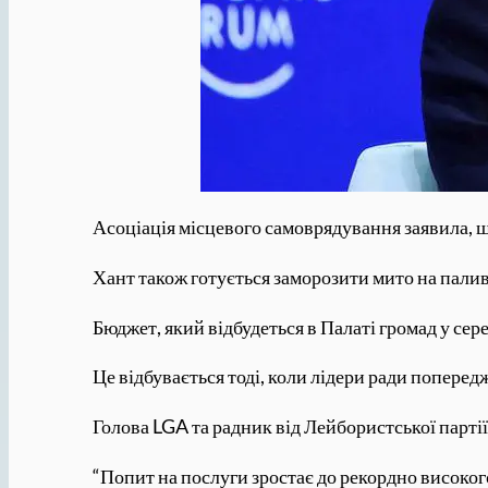
Асоціація місцевого самоврядування заявила, що
Хант також готується заморозити мито на паливо
Бюджет, який відбудеться в Палаті громад у сер
Це відбувається тоді, коли лідери ради попере
Голова LGA та радник від Лейбористської парті
“Попит на послуги зростає до рекордно високого