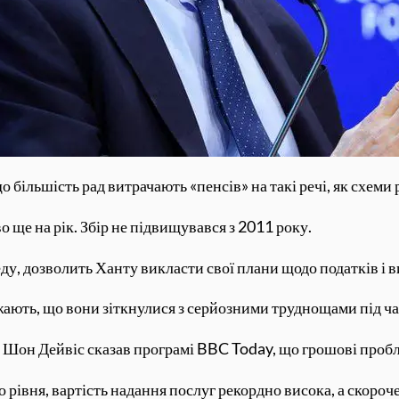
 більшість рад витрачають «пенсів» на такі речі, як схеми 
 ще на рік. Збір не підвищувався з 2011 року.
еду, дозволить Ханту викласти свої плани щодо податків і в
джають, що вони зіткнулися з серйозними труднощами під ча
ї Шон Дейвіс сказав програмі BBC Today, що грошові пробл
 рівня, вартість надання послуг рекордно висока, а скоро