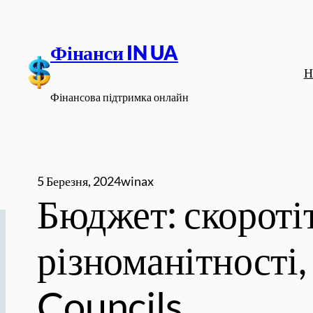
Перейти
до
Фінанси IN UA
вмісту
Н
Фінансова підтримка онлайн
5 Березня, 2024
winax
Бюджет: скоротіт
різноманітності,
Councils