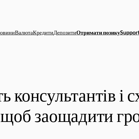
овини
Валюта
Кредити
Депозити
Отримати позику
Support
ь консультантів і 
 щоб заощадити гро