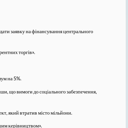
одати заявку на фінансування центрального
рентних торгів».
мум на 5%.
вши, що вимоги до соціального забезпечення,
кт, який втратив місто мільйони.
ашим керівництвом».