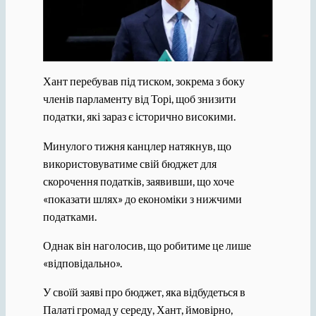
Хант перебував під тиском, зокрема з боку
членів парламенту від Торі, щоб знизити
податки, які зараз є історично високими.
Минулого тижня канцлер натякнув, що
використовуватиме свій бюджет для
скорочення податків, заявивши, що хоче
«показати шлях» до економіки з нижчими
податками.
Однак він наголосив, що робитиме це лише
«відповідально».
У своїй заяві про бюджет, яка відбудеться в
Палаті громад у середу, Хант, ймовірно,