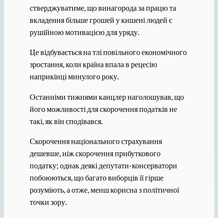
стверджуватиме, що винагорода за працю та
вкладення більше грошей у кишені людей є
рушійною мотивацією для уряду.
Це відбувається на тлі повільного економічного
зростання, коли країна впала в рецесію
наприкінці минулого року.
Останніми тижнями канцлер наголошував, що
його можливості для скорочення податків не
такі, як він сподівався.
Скорочення національного страхування
дешевше, ніж скорочення прибуткового
податку; однак деякі депутати-консерватори
побоюються, що багато виборців її гірше
розуміють, а отже, менш корисна з політичної
точки зору.