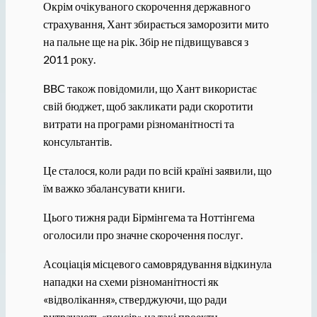
Окрім очікуваного скорочення державного
страхування, Хант збирається заморозити мито
на пальне ще на рік. Збір не підвищувався з
2011 року.
BBC також повідомили, що Хант використає
свій бюджет, щоб закликати ради скоротити
витрати на програми різноманітності та
консультантів.
Це сталося, коли ради по всій країні заявили, що
їм важко збалансувати книги.
Цього тижня ради Бірмінгема та Ноттінгема
оголосили про значне скорочення послуг.
Асоціація місцевого самоврядування відкинула
нападки на схеми різноманітності як
«відволікання», стверджуючи, що ради
витрачають «пенсів» на такі проекти.