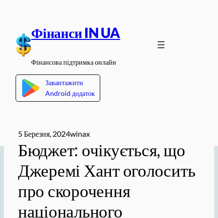
Перейти
до
Фінанси IN UA
вмісту
Фінансова підтримка онлайн
Завантажити
Android додаток
5 Березня, 2024
winax
Бюджет: очікується, що
Джеремі Хант оголосить
про скорочення
національного