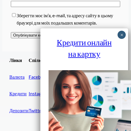
Зберегти моє ім’я, e-mail, та адресу сайту в цьому
браузері для моїх подальших коментарів.
Кредити онлайн
на картку
Завантажити
Лінки
Спілки
Android додаток
Валюта
Facebook
Кредити
Instagram
Депозити
Twitter
Фінанси IN UA