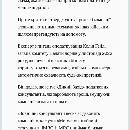
схема, яка дозволяє підприємствам платити ще
менше податків.
Проте критики стверджують, що деякі компанії
зловживають цими схемами, які шахрайським
шляхом претендують на допомогу.
Експерт з питань оподаткування Колін Гейлі
заявив комітету Палати лордів у листопаді 2022
року, що нечесні власники бізнесу
користуються перевагами, оскільки комп’ютери
автоматично схвалюють будь-які претензії.
Він додав, що існує «Дикий Захід» податкових
консультантів, які заробляють гроші, змушуючи
компанії вимагати пільги.
«Зовнішні консультанти весь час дзвонять
компаніям, кажучи: «Ми маємо особливі
стосунки з HMRC. HMRC приймає близько