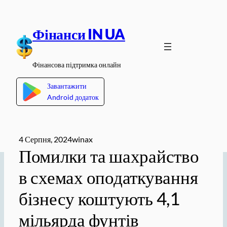
Перейти
до
Фінанси IN UA
вмісту
Фінансова підтримка онлайн
Завантажити
Android додаток
4 Серпня, 2024
winax
Помилки та шахрайство
в схемах оподаткування
бізнесу коштують 4,1
мільярда фунтів