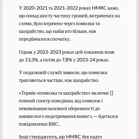
У 2020-2021 та 2021-2022 роках HMRC каже,
що понад шосту частину грошей, витрачених на
схеми, було втрачено через помилки та
шахрайство, що набагато більше, ніж
передбачалося спочатку.
Однак у 2022-2023 роках цей показник впав
до 13,3%, а потім до 7,8% у 2023-24 роках.
У податковій службі заявили, що помилки
трапляються частіше, ніж шахрайство.
«Термін «помилка та шахрайство» включає []
повний спектр поведінки, від помилок і
невиконання належної обережності до
навмисного недотримання вимог», — йдеться в
повідомленні ВВС.
Інші стверджують, що HMRC був надто