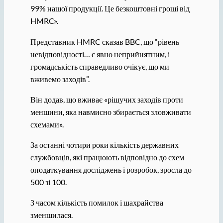
99% нашої продукції. Це безкоштовні гроші від
HMRC».
Представник HMRC сказав BBC, що “рівень
невідповідності… є явно неприйнятним, і
громадськість справедливо очікує, що ми
вживемо заходів”.
Він додав, що вживає «рішучих заходів проти
меншини, яка навмисно збирається зловживати
схемами».
За останні чотири роки кількість державних
службовців, які працюють відповідно до схем
оподаткування досліджень і розробок, зросла до
500 зі 100.
З часом кількість помилок і шахрайства
зменшилася.