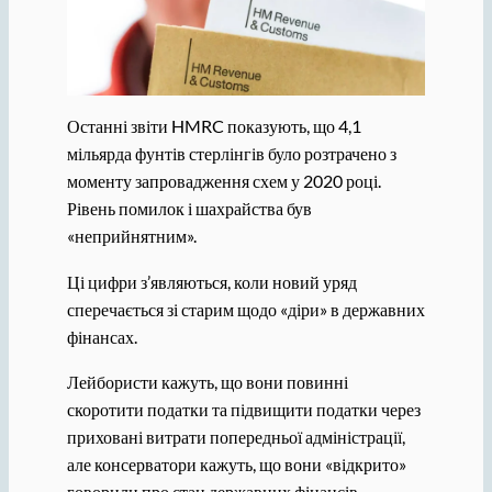
Останні звіти HMRC показують, що 4,1
мільярда фунтів стерлінгів було розтрачено з
моменту запровадження схем у 2020 році.
Рівень помилок і шахрайства був
«неприйнятним».
Ці цифри з’являються, коли новий уряд
сперечається зі старим щодо «діри» в державних
фінансах.
Лейбористи кажуть, що вони повинні
скоротити податки та підвищити податки через
приховані витрати попередньої адміністрації,
але консерватори кажуть, що вони «відкрито»
говорили про стан державних фінансів.