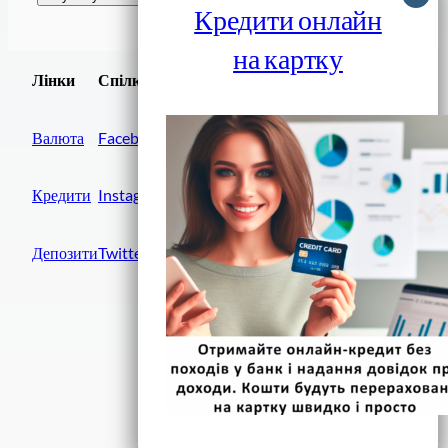
Кредити онлайн
на картку
Завантажити
Лінки
Спілки
Android додаток
Валюта
Facebook
Кредити
Instagram
Депозити
Twitter
Фінанси IN UA
вулиця Хрещатик, 14
Київ, 01001
Україна