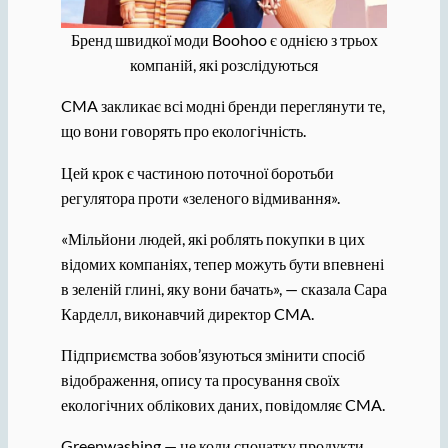
Бренд швидкої моди Boohoo є однією з трьох
компаній, які розслідуються
CMA закликає всі модні бренди переглянути те,
що вони говорять про екологічність.
Цей крок є частиною поточної боротьби
регулятора проти «зеленого відмивання».
«Мільйони людей, які роблять покупки в цих
відомих компаніях, тепер можуть бути впевнені
в зеленій глині, яку вони бачать», — сказала Сара
Карделл, виконавчий директор CMA.
Підприємства зобов’язуються змінити спосіб
відображення, опису та просування своїх
екологічних облікових даних, повідомляє CMA.
Greenwashing — це коли спочатку продукти