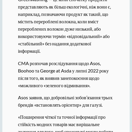
представляють як більш екологічні, ніж вони є,
наприклад, позначаючи продукт як такий, що
містить перероблені волокна, коли вміст
перероблених волокон дуже низький, або
використовуючи термін «відповідальний» або
«стабільний» без надання додаткової
інформації.
CMA розпочав розслідування щодо Asos,
Boohoo та George at Asda у липні 2022 року
після того, як виявив занепокоєння щодо
«можливого «зеленого відмивання».
Asos заявив, що добровільні зобов’язання трьох
брендів «встановлять орієнтир» для галузі.
«Поширення чіткої та точної інформації про
стійкість модних товарів має вирішальне
значення для того, щоб споживачі могли робити