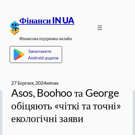
Перейти
до
Фінанси IN UA
вмісту
Фінансова підтримка онлайн
Завантажити
Android додаток
27 Березня, 2024
winax
Asos, Boohoo та George
обіцяють «чіткі та точні»
екологічні заяви