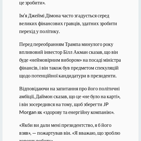
це зробити».
Ім’я Джеймі Дімона часто згадується серед
великих фінансових гравців, здатних зробити
перехід у політику.
Перед переобранням Трампа минулого року
впливовий інвестор Білл Акман сказав, що він
буде «неймовірним вибором» на посаді міністра
фінансів, і він також був предметом спекуляцій
щодо потенційної кандидатури в президенти.
Відповідаючи на запитання про його політичні
амбіції, Даймон сказав, що це «не було на карті»,
і він зосередився на тому, щоб зберегти JP
Morgan як «здорову та енергійну компанію».
«Якби ви дали мені президентство, я б його
взяв», — пожартував він. «Я вважаю, що зроблю
хорошу роботу».