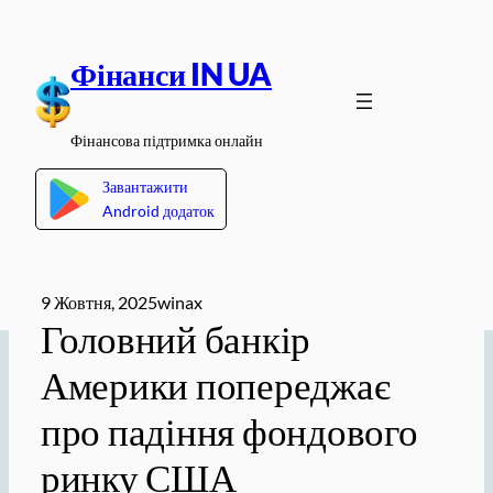
Перейти
до
Фінанси IN UA
вмісту
Фінансова підтримка онлайн
Завантажити
Android додаток
9 Жовтня, 2025
winax
Головний банкір
Америки попереджає
про падіння фондового
ринку США