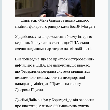
Дивіться: «Мене більше за інших хвилює
падіння фондового ринку», каже бос JP Morgan
У рідкісному та широкомасштабному інтерв’ю
керівник банку також сказав, що США стали
«менш надійним» партнером на світовій арені.
Він попередив, що все ще «трохи стурбований»
інфляцією в США, але наполягав, що вважає,
що Федеральна резервна система залишиться
незалежною, незважаючи на неодноразові
нападки адміністрації Трампа на голову
Джерома Пауелл.
Джеймі Даймон був у Борнмуті, де він оголосив
про інвестиції близько 350 мільйонів фунтів