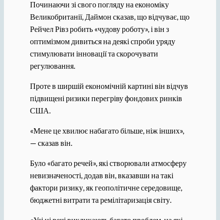
Починаючи зі свого погляду на економіку
Великобританії, Даймон сказав, що відчуває, що
Рейчел Рівз робить «чудову роботу», і він з
оптимізмом дивиться на деякі спроби уряду
стимулювати інновації та скорочувати
регулювання.
Проте в ширшій економічній картині він відчув
підвищені ризики перегріву фондових ринків
США.
«Мене це хвилює набагато більше, ніж інших»,
— сказав він.
Було «багато речей», які створювали атмосферу
невизначеності, додав він, вказавши на такі
фактори ризику, як геополітичне середовище,
бюджетні витрати та ремілітаризація світу.
«Усі ці речі викликають багато проблем, на які