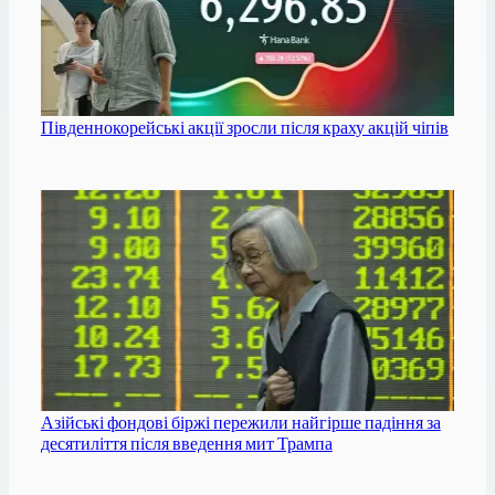
Південнокорейські акції зросли після краху акцій чіпів
Азійські фондові біржі пережили найгірше падіння за
десятиліття після введення мит Трампа