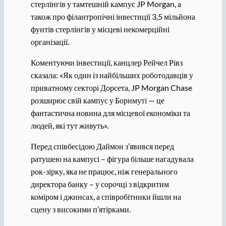
стерлінгів у тамтешній кампус JP Morgan, а
також про філантропічні інвестиції 3,5 мільйона
фунтів стерлінгів у місцеві некомерційні
організації.
Коментуючи інвестиції, канцлер Рейчел Рівз
сказала: «Як один із найбільших роботодавців у
приватному секторі Дорсета, JP Morgan Chase
розширює свій кампус у Борнмуті — це
фантастична новина для місцевої економіки та
людей, які тут живуть».
Перед співбесідою Даймон з’явився перед
ратушею на кампусі – фігура більше нагадувала
рок-зірку, яка не працює, ніж генерального
директора банку – у сорочці з відкритим
коміром і джинсах, а співробітники йшли на
сцену з високими п’ятірками.