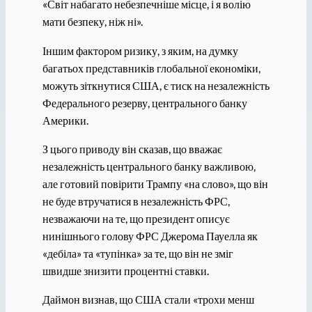
«Світ набагато небезпечніше місце, і я волію
мати безпеку, ніж ні».
Іншим фактором ризику, з яким, на думку
багатьох представників глобальної економіки,
можуть зіткнутися США, є тиск на незалежність
Федерального резерву, центрального банку
Америки.
З цього приводу він сказав, що вважає
незалежність центрального банку важливою,
але готовий повірити Трампу «на слово», що він
не буде втручатися в незалежність ФРС,
незважаючи на те, що президент описує
нинішнього голову ФРС Джерома Пауелла як
«дебіла» та «тупінка» за те, що він не зміг
швидше знизити процентні ставки.
Даймон визнав, що США стали «трохи менш