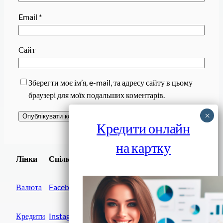
Email
*
Сайт
Зберегти моє ім’я, e-mail, та адресу сайту в цьому
браузері для моїх подальших коментарів.
Кредити онлайн
на картку
Завантажити
Лінки
Спілки
Android додаток
Валюта
Facebook
Кредити
Instagram