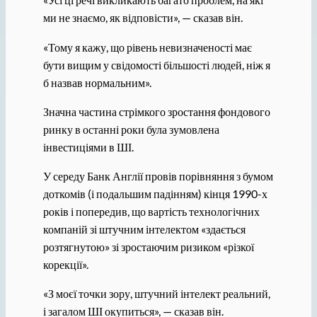
ми не знаємо, як відповісти», — сказав він.
«Тому я кажу, що рівень невизначеності має
бути вищим у свідомості більшості людей, ніж я
б назвав нормальним».
Значна частина стрімкого зростання фондового
ринку в останні роки була зумовлена ​​
інвестиціями в ШІ.
У середу Банк Англії провів порівняння з бумом
доткомів (і подальшим падінням) кінця 1990-х
років і попередив, що вартість технологічних
компаній зі штучним інтелектом «здається
розтягнутою» зі зростаючим ризиком «різкої
корекції».
«З моєї точки зору, штучний інтелект реальний,
і загалом ШІ окупиться», — сказав він.