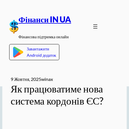
Перейти
до
Фінанси IN UA
вмісту
Фінансова підтримка онлайн
Завантажити
Android додаток
9 Жовтня, 2025
winax
Як працюватиме нова
система кордонів ЄС?