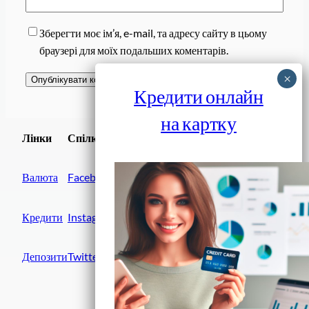
Зберегти моє ім’я, e-mail, та адресу сайту в цьому
браузері для моїх подальших коментарів.
Кредити онлайн
на картку
Завантажити
Лінки
Спілки
Android додаток
Валюта
Facebook
Кредити
Instagram
Депозити
Twitter
Фінанси IN UA