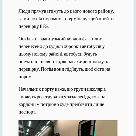
Люди прямуватимуть до цього нового району,
за милю від поромного терміналу, щоб пройти
перевірку EES.
Оскільки французький кордон фактично
перенесено до будівлі обробки автобусів у
цьому новому районі, автобуси будуть
опечатані після того, як пасажири пройдуть
перевірку. Потім вони під’їдуть, щоб сісти на
пором.
Начальник порту каже, що групи школярів
зможуть реєструватися заздалегідь, тож на
кордоні їм потрібно буде пред’явити лише
паспорт.