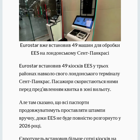
Eurostar вже встановив 49 машин для обробки
EES на лондонському Сент-Панкрасі
Eurostar встановив 49 кіосків EES у трьох
районах навколо свого лондонського терміналу
Сент-Панкрас. Пасажири скористаються ними
перед пред’явленням квитка в зоні вильоту.
Але там сказано, що всі паспорти
продовжуватимуть проставляти штампи
вручну, доки EES не буде повністю розгорнуто у
2026 році.
Євротунель встановив більше сотні кіосків на