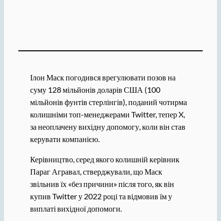
Ілон Маск погодився врегулювати позов на
суму 128 мільйонів доларів США (100
мільйонів фунтів стерлінгів), поданий чотирма
колишніми топ-менеджерами Twitter, тепер X,
за неоплачену вихідну допомогу, коли він став
керувати компанією.
Керівництво, серед якого колишній керівник
Параг Агравал, стверджували, що Маск
звільнив їх «без причини» після того, як він
купив Twitter у 2022 році та відмовив їм у
виплаті вихідної допомоги.