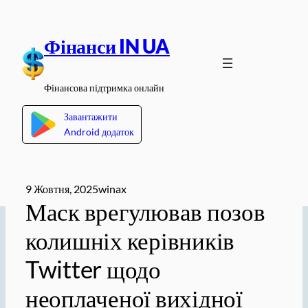
Перейти
до
Фінанси IN UA
вмісту
Фінансова підтримка онлайн
Завантажити
Android додаток
9 Жовтня, 2025
winax
Маск врегулював позов
колишніх керівників
Twitter щодо
неоплаченої вихідної