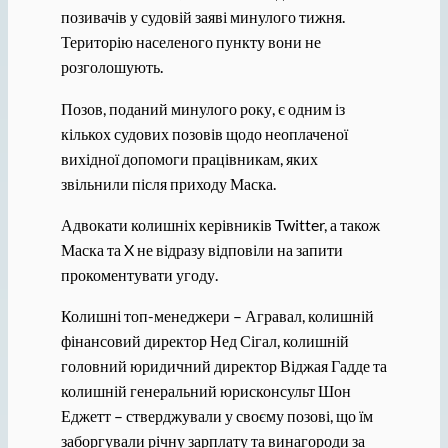
позивачів у судовій заяві минулого тижня.
Територію населеного пункту вони не
розголошують.
Позов, поданий минулого року, є одним із
кількох судових позовів щодо неоплаченої
вихідної допомоги працівникам, яких
звільнили після приходу Маска.
Адвокати колишніх керівників Twitter, а також
Маска та X не відразу відповіли на запити
прокоментувати угоду.
Колишні топ-менеджери – Агравал, колишній
фінансовий директор Нед Сігал, колишній
головний юридичний директор Віджая Гадде та
колишній генеральний юрисконсульт Шон
Еджетт – стверджували у своєму позові, що їм
заборгували річну зарплату та винагороди за