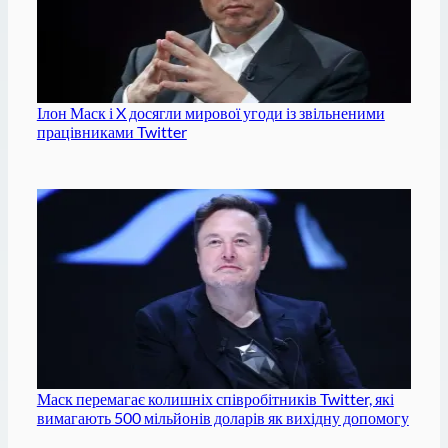
Ілон Маск і X досягли мирової угоди із звільненими
працівниками Twitter
Маск перемагає колишніх співробітників Twitter, які
вимагають 500 мільйонів доларів як вихідну допомогу