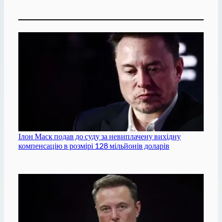
Ілон Маск подав до суду за невиплачену вихідну
компенсацію в розмірі 128 мільйонів доларів